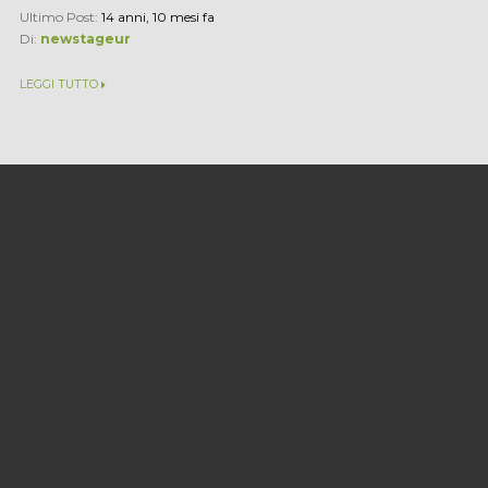
Ultimo Post:
14 anni, 10 mesi fa
Di:
newstageur
LEGGI TUTTO
Emergenza contributi silenti: le
idee in campo per risolvere il...
Sono più di tre milioni e mezzo gli italiani iscritti oggi alla
Gestione separata dell’Inps. Ogni anno versano otto miliardi
di euro di contributi, ma ricevono appena 300 milioni sotto...
Ultimo Post:
14 anni, 10 mesi fa
Di:
Andrea Curiat