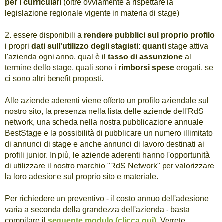
per i curriculari
(oltre ovviamente a rispettare la
legislazione regionale vigente in materia di stage)
2. essere disponibili a
rendere pubblici sul proprio profilo
i propri
dati sull'utilizzo degli stagisti
:
quanti
stage attiva
l'azienda ogni anno, qual è il
tasso di assunzione
al
termine dello stage, quali sono i
rimborsi spese
erogati, se
ci sono altri benefit proposti.
Alle aziende aderenti viene offerto un profilo aziendale sul
nostro sito, la presenza nella lista delle aziende dell'RdS
network, una scheda nella nostra pubblicazione annuale
BestStage e la possibilità di pubblicare un numero illimitato
di annunci di stage e anche annunci di lavoro destinati ai
profili junior. In più, le aziende aderenti hanno l'opportunità
di utilizzare il nostro marchio "RdS Network" per valorizzare
la loro adesione sul proprio sito e materiale.
Per richiedere un preventivo - il costo annuo dell'adesione
varia a seconda della grandezza dell'azienda - basta
compilare il
seguente modulo (clicca qui)
. Verrete