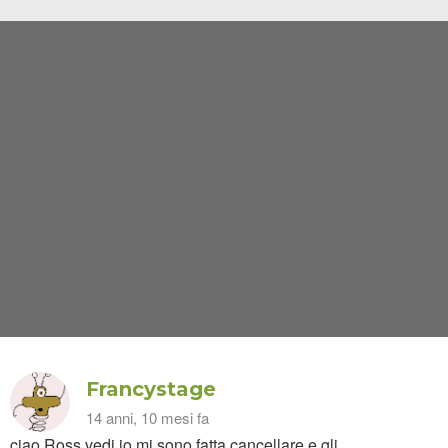
Francystage
14 anni, 10 mesi fa
ciao,Ross,vedi,io mi sono fatta cancellare e gli