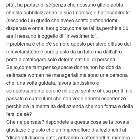
più). ha parlato di sè(senza che nessuno glielo abbia
chiesto,pubblicizzando la sua impresa) e ha "esaminato"
(secondo lui) quello che avevo scritto,definendomi
disperata e ormai fuorigioco,come se fallita,perchè a 30
anni nessuno è oggetto di "investimento".
Il problema è che c'è sempre questo pensiero diffuso del
reinvetarsi(che è pure giusto da un lato) ma dall'altro
porta a catalogare solo determinati tipi di persona.
Se io,come tanti,penso,specie donne,non ho doti da
selfmade woman nè manageriali,ma sono una persona
che, una volta guidata, lavora tantissimo e
scrupolosamente,perchè mi devo sentire offesa per il mio
passato e curriculum,che non vede enormi esperienze
perchè c'è la mentalità dell'azienda che non forma e della
farsi da sè?
Che ne pensate? rispondete a questa cosa,se la trovate
giusta,se è giusto che un imprenditore dia lezioncini ai
"disperati disoccupati", arrivando a offenderli in maniera