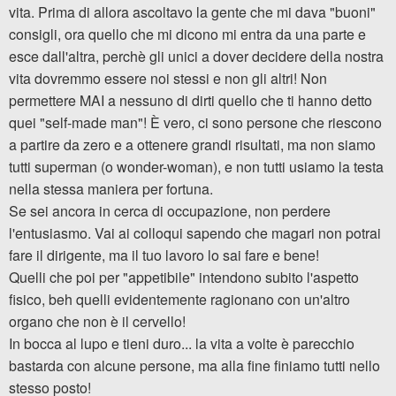
vita. Prima di allora ascoltavo la gente che mi dava "buoni"
consigli, ora quello che mi dicono mi entra da una parte e
esce dall'altra, perchè gli unici a dover decidere della nostra
vita dovremmo essere noi stessi e non gli altri! Non
permettere MAI a nessuno di dirti quello che ti hanno detto
quei "self-made man"! È vero, ci sono persone che riescono
a partire da zero e a ottenere grandi risultati, ma non siamo
tutti superman (o wonder-woman), e non tutti usiamo la testa
nella stessa maniera per fortuna.
Se sei ancora in cerca di occupazione, non perdere
l'entusiasmo. Vai ai colloqui sapendo che magari non potrai
fare il dirigente, ma il tuo lavoro lo sai fare e bene!
Quelli che poi per "appetibile" intendono subito l'aspetto
fisico, beh quelli evidentemente ragionano con un'altro
organo che non è il cervello!
In bocca al lupo e tieni duro... la vita a volte è parecchio
bastarda con alcune persone, ma alla fine finiamo tutti nello
stesso posto!