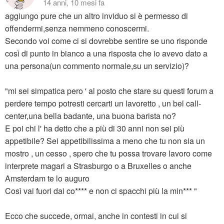
14 anni, 10 mesi fa
aggiungo pure che un altro inviduo si è permesso di
offendermi,senza nemmeno conoscermi.
Secondo voi come ci si dovrebbe sentire se uno risponde
così di punto in bianco a una risposta che io avevo dato a
una persona(un commento normale,su un servizio)?
"mi sei simpatica pero ' al posto che stare su questi forum a
perdere tempo potresti cercarti un lavoretto , un bel call-
center,una bella badante, una buona barista no?
E poi chi l' ha detto che a più di 30 anni non sei più
appetibile? Sei appetibilissima a meno che tu non sia un
mostro , un cesso , spero che tu possa trovare lavoro come
interprete magari a Strasburgo o a Bruxelles o anche
Amsterdam te lo auguro
Così vai fuori dai co**** e non ci spacchi più la min*** "
Ecco che succede, ormai, anche in contesti in cui si