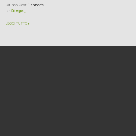
Ultimo Post:
1 anno fa
Di:
Diego_
LEGGI TUTTO
Cambio stage
Interrompere uno stage è sempre possibile; puoi trovare le
informazioni principali nella sezione FAQ della nostra Guida
Best Stage, che puoi scaricare gratuitamente attraverso...
Ultimo Post:
1 anno fa
Di:
Redazione_RdS