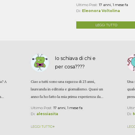
Ultimo Post:
17 anni, 1 mese fa
Di:
Eleonora Voltolina
LEGGI TUTTO
Io schiava di chi e
.
per cosa????
na? A
Ciao a tutti sono una ragazza di 23 anni,
Una 
laureanda in editoria e giornalismo. Quasi un
qual
...
anno fa ho fatto la mia prima esperienza da...
pren
Ultimo Post:
17 anni, 1 mese fa
Ulti
Di:
alessiasita
Di:
LEGGI TUTTO
LEG