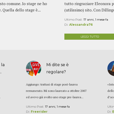
osto comune. Io stage ne ho
tutto ringraziare Eleonora p
. Quella dello stage è...
(utilissimo) sito. Con Dillin
Ultimo Post:
17 anni, 1 mese fa
Di:
Alessandra76
LEGGI TUTTO
 la
Mi dite se è
.
regolare?
Aggiungo: trattasi di stage post-laurea
«Inte
remunerato. Mi sono laureato a ottobre 2007
dell
.
ed avevo già svolto uno stage pre-laurea...
d’ac
Ultimo Post:
17 anni, 1 mese fa
Ulti
Di:
Freerider
Di: