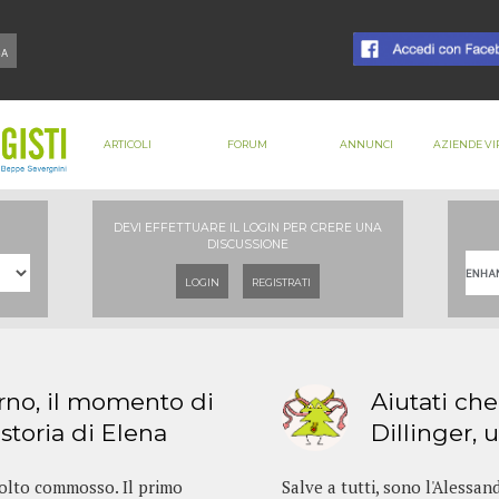
ARTICOLI
FORUM
ANNUNCI
AZIENDE VI
DEVI EFFETTUARE IL LOGIN PER CRERE UNA
DISCUSSIONE
LOGIN
REGISTRATI
erno, il momento di
Aiutati che 
 storia di Elena
Dillinger, u
molto commosso. Il primo
Salve a tutti, sono l'Alessan