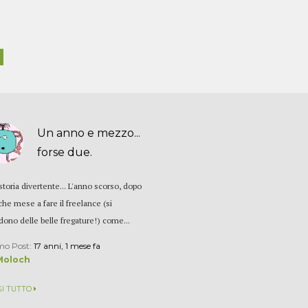
Un anno e mezzo...
forse due.
storia divertente... L'anno scorso, dopo
che mese a fare il freelance (si
dono delle belle fregature!) come...
mo Post:
17 anni, 1 mese fa
Moloch
GI TUTTO