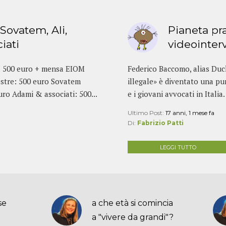
Sovatem, Ali,
Pianeta pra
iati
videointerv
: 500 euro + mensa EIOM
Federico Baccomo, alias Duc
stre: 500 euro Sovatem
illegale» è diventato una pun
euro Adami & associati: 500...
e i giovani avvocati in Itali
Ultimo Post:
17 anni, 1 mese fa
Di:
Fabrizio Patti
LEGGI TUTTO
se
a che età si comincia
a "vivere da grandi"?