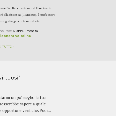
imo Livi Bacci, autore del libro Avanti
ni alla riscossa (Il Mulino), è professore
emografia, promotore del sito...
mo Post:
17 anni, 1 mese fa
Eleonora Voltolina
GI TUTTO
virtuosi"
ntarmi un po' meglio la tua
eresserebbe sapere a quale
 le opportune verifiche. Puoi...