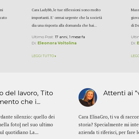
mi
Cara Ladybb, le tue riflessioni sono molto
Mass
icato
importanti. E' ormai urgente che la società
giova
dia una risposta alla domanda che hai...
di D
Ultimo Post:
17 anni, 1 mese fa
Ulti
Di:
Eleonora Voltolina
Di:
LEGGI TUTTO
LEG
o del lavoro, Tito
Attenti ai "
mento che i...
rdante silenzio: quello dei
Cara ElisaGro, ti va di racco
nella foto] nel suo ultimo
storia? Specialmente mi int
sul quotidiano La...
azienda ti riferisci, per fare