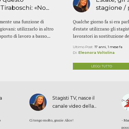
Tiraboschi: «No...
stagione /
amente una funzione di
Qualche giorno fa si era par
iovani: utilizzarlo in altro
d'estate utilizzano gli stagis
porto di lavoro a basso...
lavoratori in sostituzione del
Ultimo Post:
17 anni, 1 mese fa
Di:
Eleonora Voltolina
LEGGI TUTTO
a
Stagisti TV, nasce il
canale video della...
o
Ci tengo molto, grazie Alice!
- Ma
poss