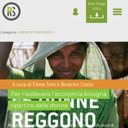
Best Stage
2024
Categoria:
APPROFONDIMENTI
Per risollevare l'economia bisogna
ripartire dalle donne
Non tutto ciò che conta si può contare, e viceversa. Un gioco di