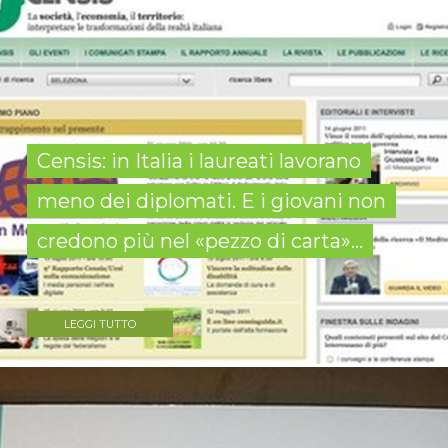
Censis: in Italia i laureati lavorano
meno dei diplomati. E i giovani non
credono più nel «pezzo di carta»...
LEGGI TUTTO