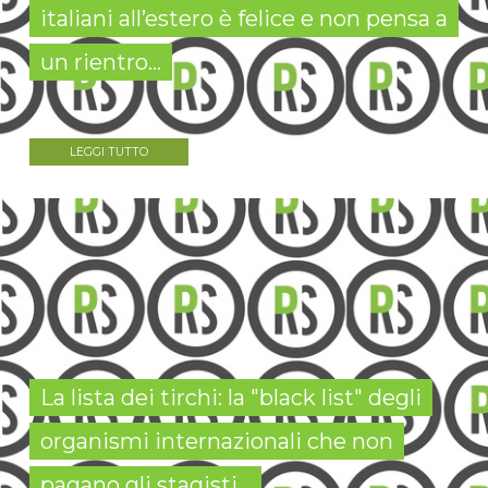
italiani all’estero è felice e non pensa a
un rientro...
LEGGI TUTTO
La lista dei tirchi: la "black list" degli
organismi internazionali che non
pagano gli stagisti...