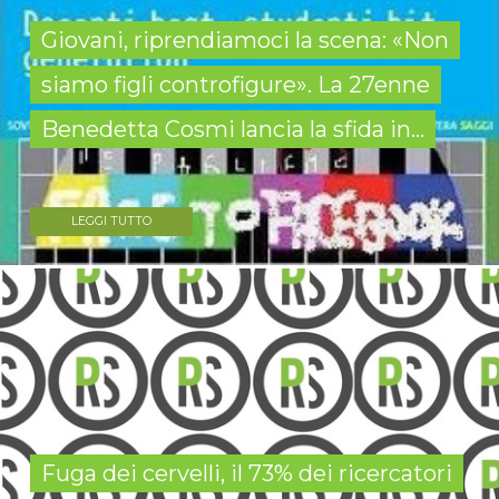
Giovani, riprendiamoci la scena: «Non
siamo figli controfigure». La 27enne
Benedetta Cosmi lancia la sfida in...
LEGGI TUTTO
Fuga dei cervelli, il 73% dei ricercatori