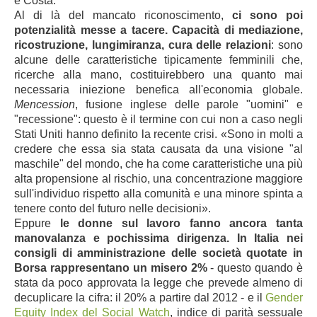
e Costa.
Al di là del mancato riconoscimento,
ci sono poi
potenzialità messe a tacere. Capacità di mediazione,
ricostruzione, lungimiranza, cura delle relazioni
: sono
alcune delle caratteristiche tipicamente femminili che,
ricerche alla mano, costituirebbero una quanto mai
necessaria iniezione benefica all'economia globale.
Mencession
, fusione inglese delle parole "uomini" e
"recessione": questo è il termine con cui non a caso negli
Stati Uniti hanno definito la recente crisi. «Sono in molti a
credere che essa sia stata causata da una visione "al
maschile" del mondo, che ha come caratteristiche una più
alta propensione al rischio, una concentrazione maggiore
sull'individuo rispetto alla comunità e una minore spinta a
tenere conto del futuro nelle decisioni».
Eppure
le donne sul lavoro fanno ancora tanta
manovalanza e pochissima dirigenza. In Italia nei
consigli di amministrazione delle società quotate in
Borsa rappresentano un misero 2%
- questo quando è
stata da poco approvata la legge che prevede almeno di
decuplicare la cifra: il 20% a partire dal 2012 - e il
Gender
Equity Index del Social Watch
, indice di parità sessuale