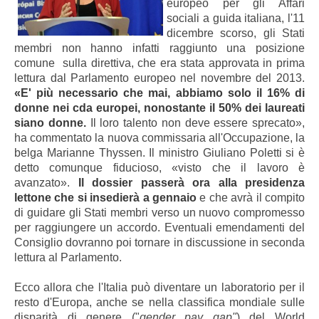
europeo per gli Affari
sociali a guida italiana, l'11
dicembre scorso, gli Stati
membri non hanno infatti raggiunto una posizione
comune sulla direttiva, che era stata approvata in prima
lettura dal Parlamento europeo nel novembre del 2013.
«E' più necessario che mai, abbiamo solo il 16% di
donne nei cda europei, nonostante il 50% dei laureati
siano donne.
Il loro talento non deve essere sprecato»,
ha commentato la nuova commissaria all'Occupazione, la
belga Marianne Thyssen. Il ministro Giuliano Poletti si è
detto comunque fiducioso, «visto che il lavoro è
avanzato».
Il dossier passerà ora alla presidenza
lettone che si insedierà a gennaio
e che avrà il compito
di guidare gli Stati membri verso un nuovo compromesso
per raggiungere un accordo. Eventuali emendamenti del
Consiglio dovranno poi tornare in discussione in seconda
lettura al Parlamento.
Ecco allora che l'Italia può diventare un laboratorio per il
resto d'Europa, anche se nella classifica mondiale sulle
disparità di genere ("
gender pay gap"
) del World