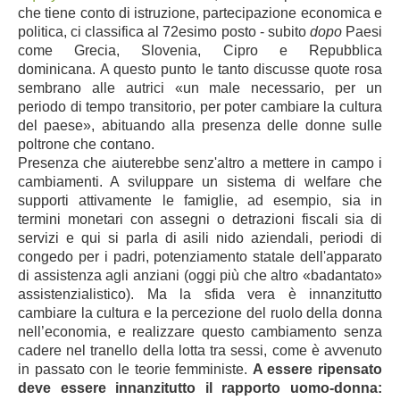
che tiene conto di istruzione, partecipazione economica e
politica, ci classifica al 72esimo posto - subito
dopo
Paesi
come Grecia, Slovenia, Cipro e Repubblica
dominicana. A questo punto le tanto discusse quote rosa
sembrano alle autrici «un male necessario, per un
periodo di tempo transitorio, per poter cambiare la cultura
del paese», abituando alla presenza delle donne sulle
poltrone che contano.
Presenza che aiuterebbe senz'altro a mettere in campo i
cambiamenti. A sviluppare un sistema di welfare che
supporti attivamente le famiglie, ad esempio, sia in
termini monetari con assegni o detrazioni fiscali sia di
servizi e qui si parla di asili nido aziendali, periodi di
congedo per i padri, potenziamento statale dell'apparato
di assistenza agli anziani (oggi più che altro
«
badantato
»
assistenzialistico).
Ma la sfida vera è innanzitutto
c
ambiare la cultura e la percezione del ruolo della donna
nell’economia, e realizzare questo cambiamento senza
cadere nel tranello della lotta tra sessi, come è avvenuto
in passato con le teorie femministe.
A essere ripensato
deve essere innanzitutto il rapporto uomo-donna: