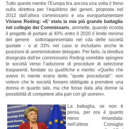
Tutto questo mentre l'Europa tira ancora una volta il freno
sulla direttiva per l'equilibrio dei generi, proposta nel
2012 dall'allora commissario e ora europarlamentare
Viviane Reding: «E' stata la mia più grande battaglia
nel collegio dei Commissari»
, ammette, quando ricorda
il progetto di portare al 40% entro il 2020 il limite minimo
del genere sottorappresentato nei cda delle società
quotate - o al 33% nel caso si includano anche le
posizioni di amministratore delegato. Per farlo, la direttiva
disegnata dall'ex commissario Reding vorrebbe spingere
le società verso l’adozione di procedure di selezione
trasparenti, fondate su qualifiche e merito: «Quello che
avevo in mente erano delle "quote procedurali": non
volevo che le società fossero obbligate a prendere una
donna in quanto tale, ma che fosse data alla donne la
possibilità di competere alla pari con gli uomini».
La battaglia, se non è
persa, per ora è quanto
meno rimandata:
nell'ultimo Consiglio