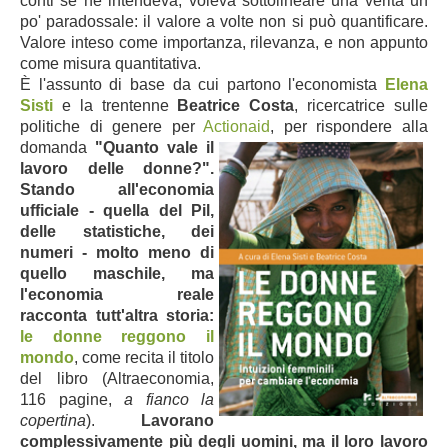
conti se ne intendeva, voleva sottolineare una verità un
po' paradossale: il valore
a volte non si può quantificare.
Valore inteso come importanza, rilevanza, e non appunto
come misura quantitativa.
È l'assunto di base da cui partono l'economista
Elena
Sisti
e la trentenne
Beatrice Costa
,
ricercatrice sulle
politiche di genere per
Actionaid
, per rispondere alla
domanda
"Quanto
vale il
lavoro delle donne?".
Stando
all'economia
ufficiale - quella del Pil,
delle statistiche, dei
numeri - molto meno di
quello maschile, ma
l'economia reale
racconta tutt'altra storia:
le donne reggono il
mondo
, come recita il titolo
del libro
(
Altraeconomia,
116 pagine
,
a fianco la
copertina
).
Lavorano
complessivamente più degli uomini, ma il loro lavoro