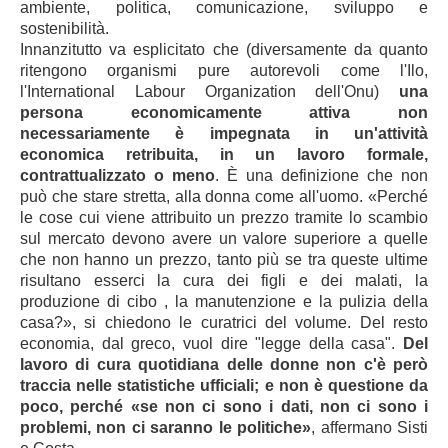
ambiente, politica, comunicazione, sviluppo e
sostenibilità.
Innanzitutt
o va esplicitato che (diversamente da quanto
ritengono organismi pure autorevoli come l'Ilo,
l'International Labour Organization dell'Onu)
una
persona economicamente attiva non
necessariamente è impegnata in un'attività
economica retribuita, in un lavoro formale,
contrattualizzato o meno
. È una definizione che non
può che stare stretta, alla donna come all'uomo. «Perché
le cose cui viene attribuito un prezzo tramite lo scambio
sul mercato devono avere un valore superiore a quelle
che non hanno un prezzo, tanto più se tra queste ultime
risultano esserci la cura dei figli e dei malati, la
produzione di cibo , la manutenzione e la pulizia della
casa?», si chiedono le curatrici del volume. Del resto
economia, dal greco, vuol dire "legge della casa".
Del
lavoro di cura quotidiana delle donne non c'è però
traccia nelle statistiche ufficiali; e non è questione da
poco, perché «se non ci sono i dati, non ci sono i
problemi, non ci saranno le politiche»
, affermano Sisti