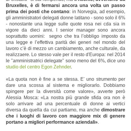
Bruxelles, è di fermarsi ancora una volta un passo
prima dei posti che contano
: in Norvegia, ad esempio,
gli amministratori delegati donne latitano - sono solo il 6%
- nonostante una legge sulle quote rosa nei cda sia in
vigore da dieci anni. I senior manager sono ancora
soprattutto uomini: segno che tra l’obbligo imposto da
una legge e l’effettiva parità dei generi nel mondo del
lavoro c’è di mezzo un cambiamento, anche culturale, da
realizzaere. Lo stesso vale per il resto d'Europa: nel 2014
le "amministratrici delegate" sono meno del 6%, dice uno
studio del centro Egon Zehnder
.
«La quota non è fine a se stessa. E' uno strumento per
dare una scossa al sistema e migliorarlo. Dobbiamo
spingere per la diversità come valore», avverte però
Alessia Mosca: «La nostra più grande sfida ora non è
solo arrivare ad una percentuale di donne ai vertici
diversa da quella da cui partiamo, ma anche
dimostrare
che i luoghi di lavoro con maggiore mix di genere
portano a migliori performance aziendali»
.