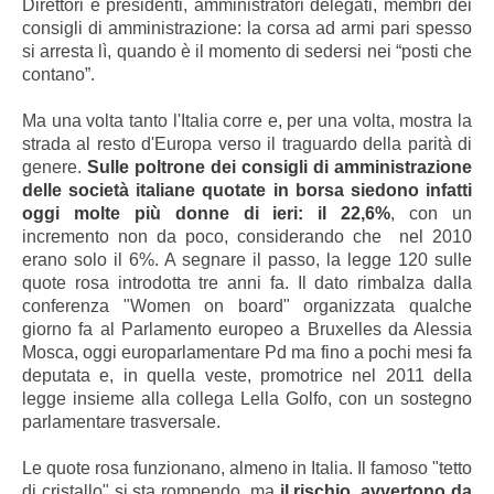
Direttori e presidenti, amministratori delegati, membri dei
consigli di amministrazione: la corsa ad armi pari spesso
si arresta lì, quando è il momento di sedersi nei “posti che
contano”.
Ma una volta tanto l'Italia corre e, per una volta, mostra la
strada al resto d'Europa verso il traguardo della parità di
genere.
Sulle poltrone dei consigli di amministrazione
delle società italiane quotate in borsa siedono infatti
oggi molte più donne di ieri: il 22,6%
, con un
incremento non da poco, considerando che nel 2010
erano solo il 6%. A segnare il passo, la legge 120 sulle
quote rosa introdotta tre anni fa. Il dato rimbalza dalla
conferenza "Women on board" organizzata qualche
giorno fa al Parlamento europeo a Bruxelles da Alessia
Mosca,
oggi europarlamentare Pd
ma fino a pochi mesi fa
deputata e, in quella veste, promotrice nel 2011 della
legge insieme alla collega Lella Golfo, con un sostegno
parlamentare trasversale.
Le quote rosa funzionano, almeno in Italia. Il famoso "tetto
di cristallo" si sta rompendo, ma
il rischio, avvertono da