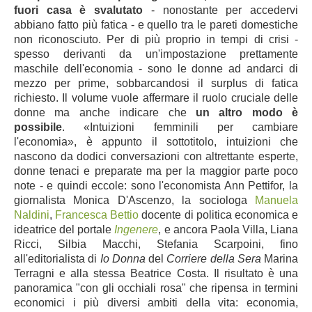
fuori casa è svalutato
- nonostante per accedervi
abbiano fatto più fatica - e quello tra le pareti domestiche
non riconosciuto. Per di più proprio in tempi di crisi -
spesso derivanti da un'impostazione prettamente
maschile dell'economia - sono le donne ad andarci di
mezzo per prime, sobbarcandosi il surplus di fatica
richiesto. Il volume vuole affermare il ruolo cruciale delle
donne ma anche indicare che
un altro modo è
possibile
. «Intuizioni femminili per cambiare
l'economia», è appunto il sottotitolo, intuizioni che
nascono da dodici conversazioni con altrettante esperte,
donne tenaci e preparate ma per la maggior parte poco
note - e quindi eccole: sono l'economista Ann Pettifor, la
giornalista Monica D'Ascenzo, la sociologa
Manuela
Naldini
,
Francesca Bettio
docente di politica economica e
ideatrice del portale
Ingenere
, e ancora Paola Villa, Liana
Ricci, Silbia Macchi, Stefania Scarpoini, fino
all'editorialista di
Io Donna
del
Corriere della Sera
Marina
Terragni e alla stessa Beatrice Costa. Il risultato è un
a
panoramica "con gli occhiali rosa" che ripensa in termini
economici i più diversi ambiti della vita: e
conomia,