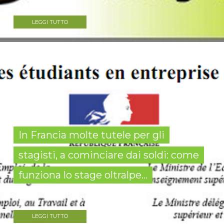
LEGGI TUTTO
In Francia molte tutele per gli
stagisti, a cominciare dai soldi: come
funziona lo stage oltralpe...
LEGGI TUTTO