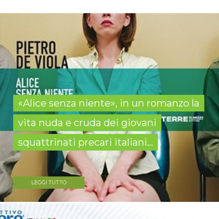
«Alice senza niente», in un romanzo la
vita nuda e cruda dei giovani
squattrinati precari italiani...
LEGGI TUTTO