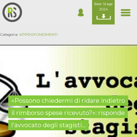
Best Stage
2024
Categoria:
APPROFONDIMENTI
«Possono chiedermi di ridare indietro
il rimborso spese ricevuto?»: risponde
l'avvocato degli stagisti...