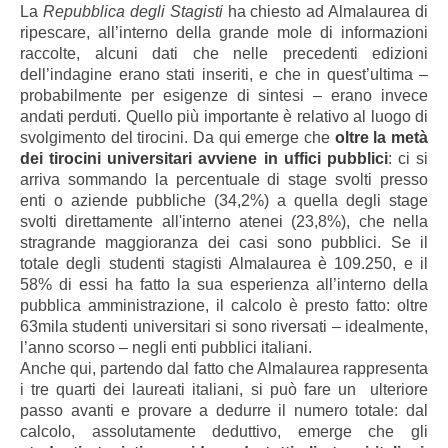
La
Repubblica degli Stagisti
ha chiesto ad Almalaurea di
ripescare, all’interno della grande mole di informazioni
raccolte, alcuni dati che nelle precedenti edizioni
dell’indagine erano stati inseriti, e che in quest’ultima –
probabilmente per esigenze di sintesi – erano invece
andati perduti. Quello più importante è relativo al luogo di
svolgimento del tirocini. Da qui emerge che
oltre la metà
dei tirocini universitari avviene in uffici pubblici
: ci si
arriva sommando la percentuale di stage svolti presso
enti o aziende pubbliche (34,2%) a quella degli stage
svolti direttamente all'interno atenei (23,8%), che nella
stragrande maggioranza dei casi sono pubblici. Se il
totale degli studenti stagisti Almalaurea è 109.250, e il
58% di essi ha fatto la sua esperienza all’interno della
pubblica amministrazione, il calcolo è presto fatto: oltre
63mila studenti universitari si sono riversati – idealmente,
l’anno scorso – negli enti pubblici italiani.
Anche qui, partendo dal fatto che Almalaurea rappresenta
i tre quarti dei laureati italiani, si può fare un ulteriore
passo avanti e provare a dedurre il numero totale: dal
calcolo, assolutamente deduttivo, emerge che gli