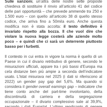
Sulle sanzioni
, un'altra delle nostre sette proposte
chiedeva di sostituire il rinvio all'articolo 41 del codice
delle pari opportunità – che prevede ammende tra 250 e
1.500 euro – con quello all'articolo 38 di quello stesso
codice, che arriva fino a 50mila euro. Anche questa
modifica non è stata accolta:
il testo definitivo è
invariato rispetto alla bozza. Il che vuol dire che
violare la nuova legge costerà alle aziende molto
poco – e quindi che ci sarà un deterrente piuttosto
basso per i furbetti.
Il contesto in cui entra in vigore la norma è quello di un
Paese in cui il divario retributivo di genere, secondo le
misurazioni ufficiali, appare tra i più bassi d'Europa ma
cela distanze ben più ampie a seconda dell'indicatore
usato. L'Istat misurava nel 2025 (i dati si riferiscono al
2022) un gender pay gap del 5,6%. Ma quando si
considera il
gender overall earnings gap
– indicatore che
tiene conto anche del part-time involontario, della
discontinuità di carriera e della segregazione
occupazionale – il divario complessivo sale al 39,9%,
secondo i dati Eurostat. L'ultimo rendiconto di genere