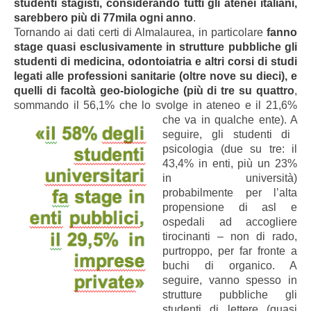
studenti stagisti, considerando tutti gli atenei italiani,
sarebbero più di 77mila ogni anno
.
Tornando ai dati certi di Almalaurea, in particolare
fanno
stage quasi esclusivamente in strutture pubbliche gli
studenti di medicina, odontoiatria e altri corsi di studi
legati alle professioni sanitarie (oltre nove su dieci), e
quelli di facoltà geo-biologiche (più di tre su quattro
,
sommando il 56,1% che lo svolge in ateneo e il 21,6%
che va in qualche ente).
A
seguire, gli studenti di
psicologia (due su tre: il
43,4% in enti, più un 23%
in università)
probabilmente per l’alta
propensione di asl e
ospedali ad accogliere
tirocinanti – non di rado,
purtroppo, per far fronte a
buchi di organico. A
seguire, vanno spesso in
strutture pubbliche gli
studenti di lettere (quasi