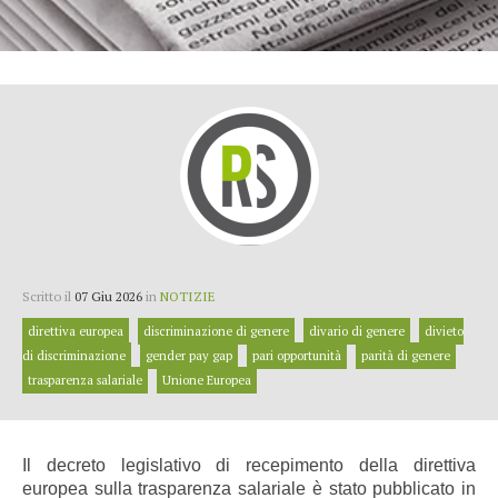
Scritto il
07 Giu 2026
in
NOTIZIE
direttiva europea
discriminazione di genere
divario di genere
divieto
di discriminazione
gender pay gap
pari opportunità
parità di genere
trasparenza salariale
Unione Europea
Il decreto legislativo di recepimento della direttiva
europea sulla trasparenza salariale è stato pubblicato in