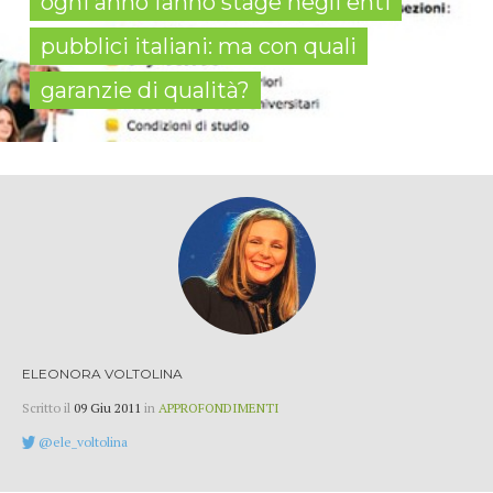
ogni anno fanno stage negli enti
pubblici italiani: ma con quali
garanzie di qualità?
ELEONORA VOLTOLINA
Scritto il
09 Giu 2011
in
APPROFONDIMENTI
@ele_voltolina