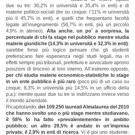
due su tre: 30,2% in università e 35,4% in enti) e di
materie politico-sociali (tre su cinque: l’11% in università
più il 45,7% in enti), e quelli che frequentano facoltà
legate all’insegnamento (58,7% in enti, più un piccolo
4,9% in ateneo).
Alta anche, un po’ a sorpresa, la
percentuale di chi fa stage nel pubblico mentre studia
materie giuridiche (14,3% in università e 32,3% in enti)
:
sarebbe forse più logico pensare che gli studenti
preferiscano fare esperienza negli studi legali, ma in
effetti sempre più tribunali, prefetture e avvocature aprono
posizioni di tirocinio al loro interno. All’estremo opposto,
per chi studia materie economico-statistiche lo stage
in un ente pubblico è più raro
(poco più di un caso su
cinque, 8,3% in università più 14,5% in un ufficio della
p.a.): mentre quasi due su tre si indirizzano invece verso
il mondo aziendale.
Ricapitolando:
dei 109.250 laureati Almalaurea del 2010
che hanno svolto uno o più stage mentre studiavano,
il 58% lo ha fatto «prevalentemente» in ambito
pubblico; un altro 29,5% è andato in un’impresa
privata; il 2,9% in enti di ricerca
. Vi è poi uno studente-