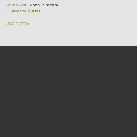
Ultimo Post:
16 anni, 3 mesi fa
Di:
Andrea Curiat
LEGGI TUTTO
La testimonianza di Franca:
«Dopo una serie di stage...
Ho 26 anni e il giornalismo è la mia grande passione: compro
cinque-sei quotidiani ogni giorno, leggo di tutto e mi informo
su qualsiasi argomento. Se potessi lavorare per Report...
Ultimo Post:
16 anni, 3 mesi fa
Di:
Andrea Curiat