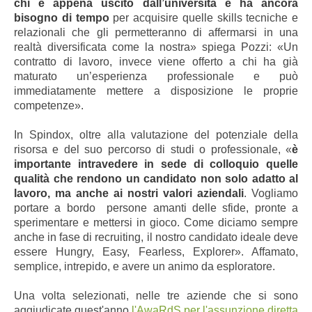
chi è appena uscito dall’università e ha ancora
bisogno di tempo
per acquisire quelle skills tecniche e
relazionali che gli permetteranno di affermarsi in una
realtà diversificata come la nostra» spiega Pozzi: «
Un
contratto di lavoro, invece
viene offerto a chi ha già
maturato un’esperienza professionale e può
immediatamente mettere a disposizione le proprie
competenze».
In Spindox, oltre alla valutazione del potenziale della
risorsa e del suo percorso di studi o professionale, «
è
importante intravedere in sede di colloquio quelle
qualità che rendono un candidato non solo adatto al
lavoro, ma anche ai nostri valori aziendali
. Vogliamo
portare a bordo persone amanti delle sfide, pronte a
sperimentare e mettersi in gioco. Come diciamo sempre
anche in fase di recruiting, il nostro candidato ideale deve
essere Hungry, Easy, Fearless, Explorer». Affamato,
semplice, intrepido, e avere un animo da esploratore.
Una volta selezionati, nelle tre aziende che si sono
aggiudicate quest'anno
l'AwaRdS per l'assunzione diretta