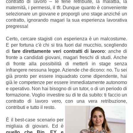
contratto di lavoro – le ferie retribuite, la malattia, la
maternità, i permessi, il tfr. Dunque quanto è conveniente
selezionare un giovane e proporgli uno stage anziché un
contratto, ignorando magari la sua esperienza lavorativa
pregressa!
Certo, cercare stagisti con esperienza è un malcostume.
E per fortuna c'è chi si tira fuori dal mucchio, scegliendo
di
fare direttamente veri contratti di lavoro
: anche di
fronte a candidati giovani, magari freschi di studi. Anche
di fronte alla possibilità di metterli in stage senza
infrangere nessuna legge. Aziende che dicono: no. Tu sei
già pronto per essere inquadrato come dipendente, hai
già le competenze per essere immediatamente autonomo
e operativo. Non hai bisogno di un tutor, o di un periodo di
formazione. Voglio investire su di te da subito: ti faccio un
contratto di lavoro vero, con una vera retribuzione,
contributi e tutto il resto.
È il best-case scenario per
migliaia di giovani. Ed è
quello che Bip, EY e