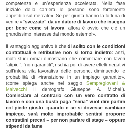
competenza e un’esperienza accelerata. Nella fase
iniziale della carriera le persone sono fortemente
appetibili sul mercato». Se per giunta hanno la fortuna di
venire «
“svezzate” da un datore di lavoro che insegna
per bene come si lavora
, allora è ovvio che c’è un
grandissimo interesse dal mondo esterno!».
Il vantaggio aggiuntivo è che
di solito con le condizioni
contrattuali e retributive non si torna indietro
: anzi,
molti studi ormai dimostrano che cominciare con lavori
“atipici”, “non garantiti”, rischia poi di avere effetti negativi
sull'intera vita lavorativa delle persone, diminuendo le
probabilità di «transizione in un impiego garantito»,
(come spiega anche nel saggio
Sempregiovani &
Maivecchi
il demografo Giuseppe A. Micheli).
Cominciare al contrario con un vero contratto di
lavoro e con una busta paga “seria” vuol dire partire
col piede giusto: quando e se si dovesse cambiare
impiego, sarà molto improbabile sentirsi proporre
contrattini precari – per non parlare di stage – oppure
stipendi da fame
.