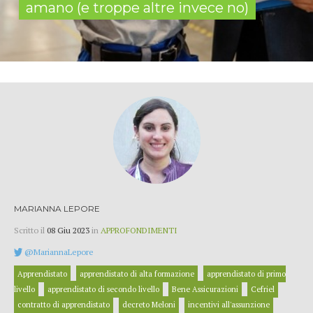
amano (e troppe altre invece no)
MARIANNA LEPORE
Scritto il
08 Giu 2023
in
APPROFONDIMENTI
@MariannaLepore
Apprendistato
apprendistato di alta formazione
apprendistato di primo
livello
apprendistato di secondo livello
Bene Assicurazioni
Cefriel
contratto di apprendistato
decreto Meloni
incentivi all'assunzione