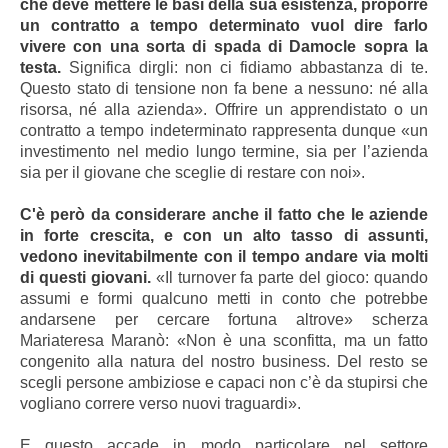
che deve mettere le basi della sua esistenza, proporre
un contratto a tempo determinato vuol dire farlo
vivere con una sorta di spada di Damocle sopra la
testa.
Significa dirgli: non ci fidiamo abbastanza di te.
Questo stato di tensione non fa bene a nessuno: né alla
risorsa, né alla azienda». Offrire un apprendistato o un
contratto a tempo indeterminato rappresenta dunque «un
investimento nel medio lungo termine, sia per l’azienda
sia per il giovane che sceglie di restare con noi».
C'è però da considerare anche il fatto che le aziende
in forte crescita, e con un alto tasso di assunti,
vedono inevitabilmente con il tempo andare via molti
di questi giovani.
«Il turnover fa parte del gioco: quando
assumi e formi qualcuno metti in conto che potrebbe
andarsene per cercare fortuna altrove» scherza
Mariateresa Maranò: «Non è una sconfitta, ma un fatto
congenito alla natura del nostro business. Del resto se
scegli persone ambiziose e capaci non c’è da stupirsi che
vogliano correre verso nuovi traguardi».
E questo accade in modo particolare nel settore