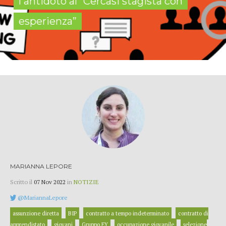
l'antidoto al “Cercasi stagista con
esperienza”
MARIANNA LEPORE
Scritto il
07 Nov 2022
in
NOTIZIE
@MariannaLepore
assunzione diretta
BIP
contratto a tempo indeterminato
contratto di
apprendistato
giovani
Gruppo EY
occupazione giovanile
selezione