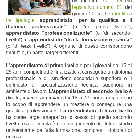
disciplinato dal
decreto
legislativo numero 81
del
giugno 2015 che
identifica
tre tipologie
:
apprendistato “per la qualifica e il
diploma professionale”
(o “di primo livello”),
apprendistato “professionalizzante”
(o “di secondo
livello”), e
apprendistato “di alta formazione e ricerca”
(o “di terzo livello”). A ognuno di questi corrispondono
finalità e, in parte, target differenti.
L’apprendistato di primo livello
è per i giovani dai 15 ai
25 anni compiuti ed è finalizzato a conseguire un diploma
professionale o di istruzione secondaria superiore o il
certificato di specializzazione tecnica superiore in
ambiente di lavoro.
L’apprendistato di secondo livello
è
diretto, invece, ai giovani dai 18 ai 29 anni compiuti con
lo scopo di apprendere un mestiere o conseguire una
qualifica professionale.
L’apprendistato di terzo livello
ha come target anagrafico lo stesso di quello secondo
livello, ma la finalità è il conseguimento di titoli di studio
universitari e dell’alta formazione, compresi i dottorati di
ricerca.