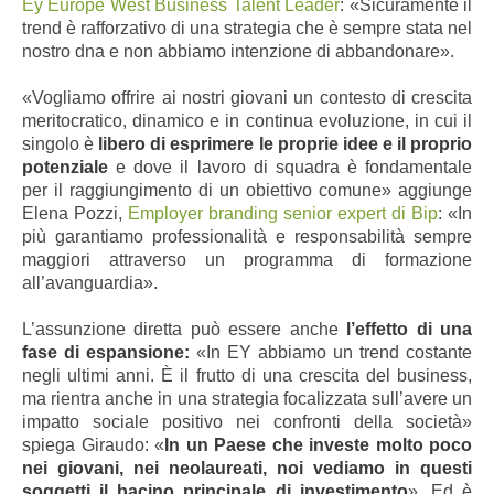
Ey Europe West Business Talent Leader
: «Sicuramente il
trend è rafforzativo di una strategia che è sempre stata nel
nostro dna e non abbiamo intenzione di abbandonare».
«Vogliamo offrire ai nostri giovani un contesto di crescita
meritocratico, dinamico e in continua evoluzione, in cui il
singolo è
libero di esprimere le proprie idee e il proprio
potenziale
e dove il lavoro di squadra è fondamentale
per il raggiungimento di un obiettivo comune
» aggiunge
Elena Pozzi,
Employer branding senior expert di Bip
: «In
più garantiamo professionalità e responsabilità sempre
maggiori attraverso un programma di formazione
all’avanguardia».
L’assunzione diretta può essere anche
l’effetto di una
fase di espansione:
«In EY abbiamo un trend costante
negli ultimi anni. È il frutto di una crescita del business,
ma rientra anche in una strategia focalizzata sull’avere un
impatto sociale positivo nei confronti della società»
spiega Giraudo: «
In un Paese che investe molto poco
nei giovani, nei neolaureati, noi vediamo in questi
soggetti il bacino principale di investimento
». Ed è