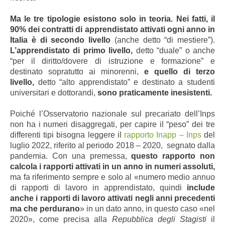
Ma le tre tipologie esistono solo in teoria. Nei fatti, il
90% dei contratti di apprendistato attivati ogni anno in
Italia è di secondo livello
(anche detto
“di mestiere”)
.
L’apprendistato di primo livello,
detto “duale” o anche
“per il diritto/dovere di istruzione e formazione” e
destinato sopratutto ai minorenni,
e quello di terzo
livello,
detto “alto apprendistato”
e destinato a studenti
universitari e dottorandi,
sono praticamente inesistenti.
Poiché l’Osservatorio nazionale sul precariato dell’Inps
non ha i numeri disaggregati, per capire il “peso” dei tre
differenti tipi bisogna leggere il
rapporto Inapp – Inps
del
luglio 2022, riferito al periodo 2018 – 2020, segnato dalla
pandemia. Con una premessa,
questo rapporto non
calcola i rapporti attivati in un anno in numeri assoluti,
ma fa riferimento sempre e solo al «numero medio annuo
di rapporti di lavoro in apprendistato, quindi
include
anche i rapporti di lavoro attivati negli anni precedenti
ma che perdurano
» in un dato anno, in questo caso
«
nel
2020», come precisa alla
Repubblica degli Stagisti
il