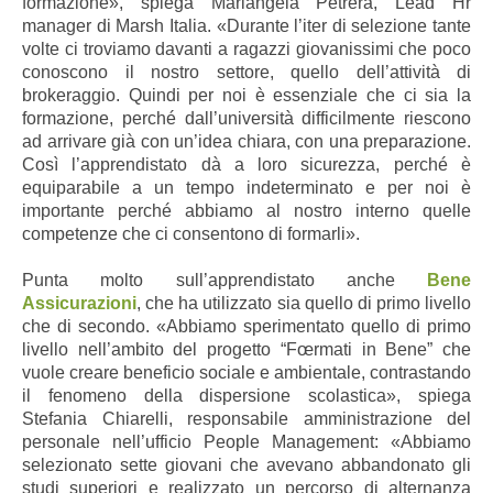
formazione», spiega Mariangela Petrera, Lead Hr
manager di Marsh Italia. «Durante l’iter di selezione tante
volte ci troviamo davanti a ragazzi giovanissimi che poco
conoscono il nostro settore, quello dell’attività di
brokeraggio. Quindi per noi è essenziale che ci sia la
formazione, perché dall’università difficilmente riescono
ad arrivare già con un’idea chiara, con una preparazione.
Così l’apprendistato dà a loro sicurezza, perché è
equiparabile a un tempo indeterminato e per noi è
importante perché abbiamo al nostro interno quelle
competenze che ci consentono di formarli».
Punta molto sull’apprendistato anche
Bene
Assicurazioni
, che ha utilizzato sia quello di primo livello
che di secondo. «Abbiamo sperimentato quello di primo
livello nell’ambito del progetto “Fœrmati in Bene” che
vuole creare beneficio sociale e ambientale, contrastando
il fenomeno della dispersione scolastica», spiega
Stefania Chiarelli, responsabile amministrazione del
personale nell’ufficio People Management: «Abbiamo
selezionato sette giovani che avevano abbandonato gli
studi superiori e realizzato un percorso di alternanza