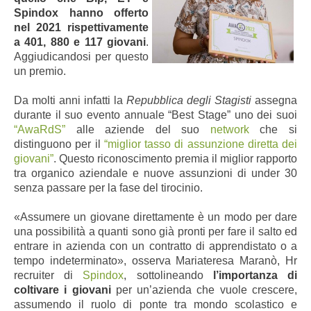
Spindox hanno offerto
nel 2021
rispettivamente
a 401, 880 e 117 giovani
.
Aggiudicandosi per questo
un premio.
Da molti anni infatti la
Repubblica degli Stagisti
assegna
durante il suo evento annuale “Best Stage” uno dei suoi
“AwaRdS”
alle aziende del suo
network
che si
distinguono per il
“miglior tasso di assunzione diretta dei
giovani”
. Questo riconoscimento premia il miglior rapporto
tra organico aziendale e nuove assunzioni di under 30
senza passare per la fase del tirocinio.
«Assumere un giovane direttamente è un modo per dare
una possibilità a quanti sono già pronti per fare il salto ed
entrare in azienda con un contratto di apprendistato o a
tempo indeterminato», osserva Mariateresa Maranò, Hr
recruiter di
Spindox
, sottolineando
l’importanza di
coltivare i giovani
per un’azienda che vuole crescere,
assumendo il ruolo di ponte tra mondo scolastico e