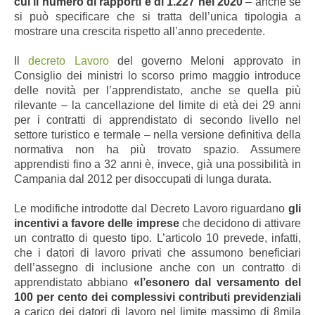
cui il numero di rapporti è di 1.227 nel 2020
– anche se
si può specificare che si tratta dell’unica tipologia a
mostrare una crescita rispetto all’anno precedente.
Il
decreto Lavoro
del governo Meloni approvato in
Consiglio dei ministri lo scorso primo maggio introduce
delle novità per l’apprendistato, anche se quella più
rilevante – la cancellazione del limite di età dei 29 anni
per i contratti di apprendistato di secondo livello nel
settore turistico e termale – nella versione definitiva della
normativa non ha più trovato spazio. Assumere
apprendisti fino a 32 anni è, invece, già una possibilità in
Campania dal 2012 per disoccupati di lunga durata.
Le modifiche introdotte dal Decreto Lavoro riguardano
gli
incentivi a favore delle imprese
che decidono di attivare
un contratto di questo tipo. L’articolo 10 prevede, infatti,
che i datori di lavoro privati che assumono beneficiari
dell’assegno di inclusione anche con un contratto di
apprendistato abbiano
«l’esonero dal versamento del
100 per cento dei complessivi contributi previdenziali
a carico dei datori di lavoro nel limite massimo di 8mila