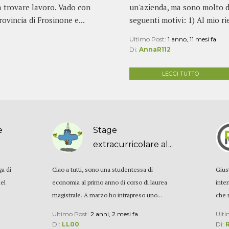
 trovare lavoro. Vado con
un'azienda, ma sono molto d
ovincia di Frosinone e...
seguenti motivi: 1) Al mio ri
Ultimo Post:
1 anno, 11 mesi fa
Di:
AnnaR112
LEGGI TUTTO
e
Stage
extracurricolare al...
ga di
Ciao a tutti, sono una studentessa di
Gius
del
economia al primo anno di corso di laurea
inter
magistrale. A marzo ho intrapreso uno...
che 
Ultimo Post:
2 anni, 2 mesi fa
Ulti
Di:
LL00
Di: