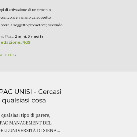
pi di attivazione di un tirocinio
acurricolare variano da soggetto
otore a soggetto promotore; secondo...
mo Post:
2 anni, 3 mesi fa
Redazione_RdS
GI TUTTO
AC UNISI - Cercasi
, qualsiasi cosa
qualsiasi tipo di parere,
 MAPAC MANAGEMENT DEL
LL'UNIVERSITÀ DI SIENA...