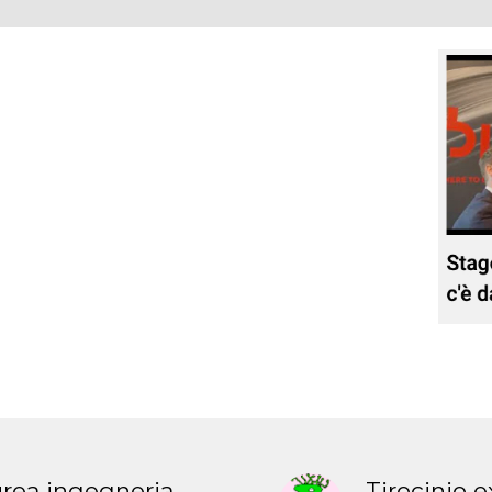
urea ingegneria
Tirocinio e