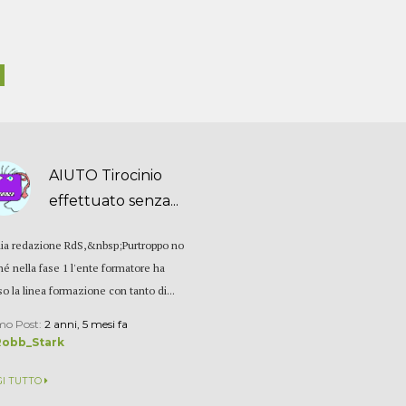
AIUTO Tirocinio
effettuato senza...
ia redazione RdS,&nbsp;Purtroppo no
hé nella fase 1 l'ente formatore ha
so la linea formazione con tanto di...
mo Post:
2 anni, 5 mesi fa
Robb_Stark
GI TUTTO