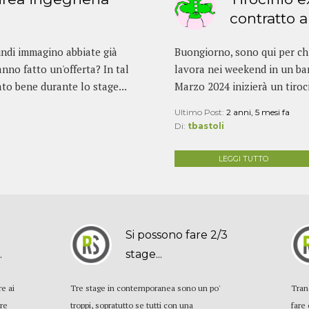
contratto 
uindi immagino abbiate già
Buongiorno, sono qui per chi
nno fatto un'offerta? In tal
lavora nei weekend in un ba
ato bene durante lo stage...
Marzo 2024 inizierà un tiroci
Ultimo Post:
2 anni, 5 mesi fa
Di:
tbastoli
LEGGI TUTTO
Si possono fare 2/3
.
stage...
re ai
Tre stage in contemporanea sono un po'
Tran
are
troppi, sopratutto se tutti con una
fare