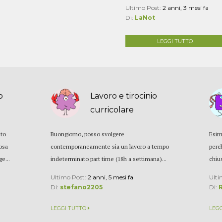
Ultimo Post:
2 anni, 3 mesi fa
Di:
LaNot
LEGGI TUTTO
o
Lavoro e tirocinio
curricolare
sto
Buongiorno, posso svolgere
Esim
osa
contemporaneamente sia un lavoro a tempo
perc
e...
indeterminato part time (18h a settimana)...
chiu
Ultimo Post:
2 anni, 5 mesi fa
Ulti
Di:
stefano2205
Di:
LEGGI TUTTO
LEG