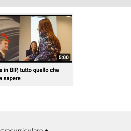
xtracurriculare +