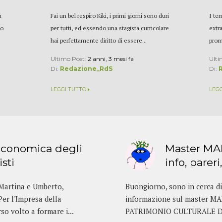
n
Fai un bel respiro Kiki, i primi giorni sono duri
I tem
to
per tutti, ed essendo una stagista curricolare
extr
hai perfettamente diritto di essere...
prom
Ultimo Post:
2 anni, 3 mesi fa
Ulti
Di:
Redazione_RdS
Di:
LEGGI TUTTO
LEG
 economica degli
Master MAP
isti
info, pareri
Martina e Umberto,
Buongiorno, sono in cerca di 
Per l'Impresa della
informazione sul master
o volto a formare i...
PATRIMONIO CULTURALE DE