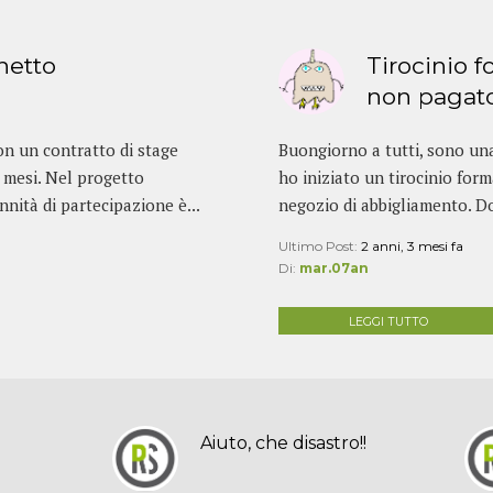
netto
Tirocinio 
non pagat
con un contratto di stage
Buongiorno a tutti, sono una 
6 mesi. Nel progetto
ho iniziato un tirocinio for
nnità di partecipazione è...
negozio di abbigliamento. D
Ultimo Post:
2 anni, 3 mesi fa
Di:
mar.07an
LEGGI TUTTO
Aiuto, che disastro!!