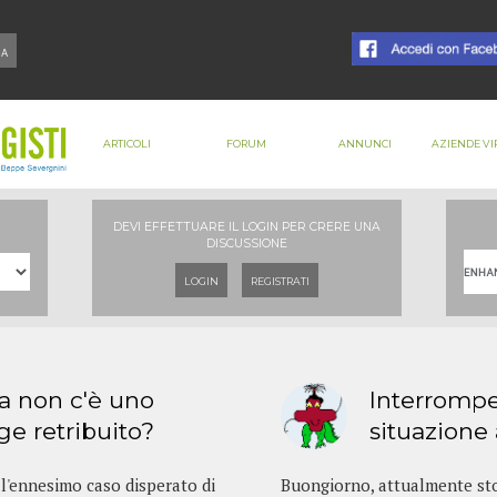
ARTICOLI
FORUM
ANNUNCI
AZIENDE VI
DEVI EFFETTUARE IL LOGIN PER CRERE UNA
DISCUSSIONE
LOGIN
REGISTRATI
ia non c'è uno
Interrompe
age retribuito?
situazione
 l'ennesimo caso disperato di
Buongiorno, attualmente sto