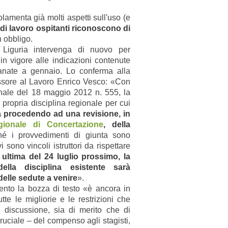
olamenta già molti aspetti sull'uso (e
i di lavoro ospitanti riconoscono di
n obbligo.
Liguria intervenga di nuovo per
n vigore alle indicazioni contenute
anate a gennaio. Lo conferma alla
ssore al Lavoro Enrico Vesco: «Con
onale del 18 maggio 2012 n. 555, la
propria disciplina regionale per cui
a procedendo ad una revisione, in
ionale di Concertazione
, della
hé i provvedimenti di giunta sono
sono vincoli istruttori da rispettare
a ultima del 24 luglio prossimo, la
ella disciplina esistente sarà
elle sedute a venire
».
nto la bozza di testo «è ancora in
tte le migliorie e le restrizioni che
 discussione, sia di merito che di
uciale – del compenso agli stagisti,