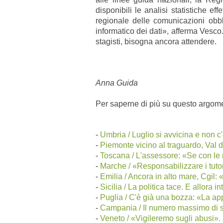
disponibili le analisi statistiche eff
regionale delle comunicazioni obbl
informatico dei dati», afferma Vesco.
stagisti, bisogna ancora attendere.
Anna Guida
Per saperne di più su questo argome
-
Umbria / Luglio si avvicina e non 
-
Piemonte vicino al traguardo, Val 
-
Toscana / L'assessore: «Se con le 
-
Marche / «Responsabilizzare i tuto
-
Emilia / Ancora in alto mare, Cgil:
-
Sicilia / La politica tace. E allora i
-
Puglia / C'è già una bozza: «La ap
-
Campania / Il numero massimo di stag
-
Veneto /
«Vigileremo sugli abusi».