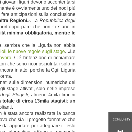
i giovani liguri devono accontentarsi
inante è ovviamente uno dei nodi più
 fare anticipazioni sulla conclusione
ltre Regioni
». La
Repubblica degli
 purtroppo pare che non ci siano in
ità minima obbligatoria, mentre le
ma, sembra che la Liguria non abbia
oli le nuove regole sugli stage
. «Le
Lavoro
. C'é l'intenzione di richiamare
ori che sono riconosciuti tali solo in
ncora in atto, perché la Cgil Liguria
norma.
nati sulle dimensioni numeriche del
gli stage attivati, solo nelle imprese
degli Stagisti
, almeno 4mila tirocini
 totale di circa 13mila stagisti: un
itanti.
 è stata ancora realizzata la banca
cava che sia il progetto formativo che
COMMUNITY
e da apportare per adeguare il testo
stema informativo. «Sono al momento