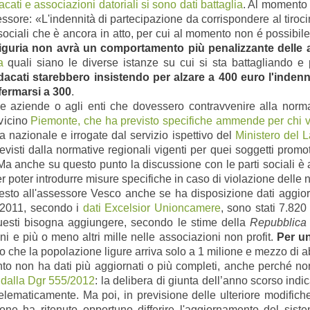
acati e associazioni datoriali si sono dati battaglia
. Al momento 
ssore: «L'indennità di partecipazione da corrispondere al tiroc
 sociali che è ancora in atto, per cui al momento non é possibile
Liguria non avrà un comportamento più penalizzante delle a
a
quali siano le diverse istanze su cui si sta battagliando e
ndacati starebbero insistendo per alzare a 400 euro l'indenn
fermarsi a 300
.
le aziende o agli enti che dovessero contravvenire alla nor
 vicino
Piemonte, che ha previsto specifiche ammende per chi vi
 nazionale e irrogate dal servizio ispettivo del
Ministero del 
visti dalla normative regionali vigenti per quei soggetti promot
Ma anche su questo punto la discussione con le parti sociali è a
r poter introdurre misure specifiche in caso di violazione delle 
sto all'assessore Vesco anche se ha disposizione dati aggior
l 2011, secondo i
dati Excelsior Unioncamere
, sono stati 7.820 
A questi bisogna aggiungere, secondo le stime della
Repubblica 
ni e più o meno altri mille nelle associazioni non profit.
Per un
o che la popolazione ligure arriva solo a 1 milione e mezzo di ab
o non ha dati più aggiornati o più completi, anche perché non
à dalla Dgr 555/2012
: la delibera di giunta dell’anno scorso indi
elematicamente. Ma poi, in previsione delle ulteriore modifich
ione ha ritenuto opportuno differire l'aggiornamento del si