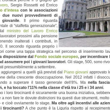
avoro
, Sergio Rossetti ed Enrico
lo d'intesa
con le associazioni
rre due nuovi provvedimenti di
 giovanile
. Il primo riguarda
tale di “staffetta generazionale”,
 dal
ministro del Lavoro Enrico
lavoratori prossimi alla pensione
endo inalterati i contributi, in
0. Il secondo riguarda proprio i
sori come una tappa strategica nel percorso di inserimento la
 a disposizione dal
Fondo sociale europeo
, per incentivare 
ad assumere poi i giovani lavoratori
. Gli stage, 500, sono rivol
ati presumibilmente a settembre.
aggiungersi a quelli già previsti dal
Piano giovani
approvato lo
ne della crescente disoccupazione. Nel 2012 infatti i disoccu
ivando a superare il tasso generale dell'8%. Ma
nella fasci
e ha toccato l'11% nella classe d'età tra i 25 e i 34 anni
.
 i loro tirocinanti è sicuramente una buona iniziativa, sebben
a non fare le dovute distinzioni tra questi due strumenti, molto
– e cioè ovviamente lo stage.
Ma oltre agli incentivi alle azi
i tirocinanti?
A che punto è la Liguria rispetto al recepiment