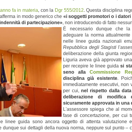
 anno fa in materia
, con la
Dgr 555/2012
. Questa disciplina reg
13 afferma in modo generico che
«i soggetti promotori o i dator
’indennità di partecipazione»
, non introducendo di fatto nessu
È necessario dunque che la 
adeguare la norma attualmente i
nelle linee guida nazionali em
Repubblica degli Stagisti
l'asse
deliberazione della giunta regi
Liguria aveva già approvato una 
per recepire le linee guida
si st
seno alla
Commissione Reg
disciplina già esistente
. Poic
immediatamente esecutivi, non vi 
per cui,
nel rispetto dalla dat
deliberazione di modifica d
sicuramente approvata in una d
L'assessore spiega che al mome
fase di concertazione, per cui tu
e linee guida sono ancora oggetto di attenta valutazione e
 dunque sui dettagli della nuova norma, neppure sul punto – cr