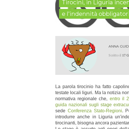
Tirocini, in Liguria inc
e l'indennità obbligator
ANNA GUI
Scritto il
17 G
La parola tirocinio ha fatto capolin
testate locali liguri. Ma la notizia n
normativa regionale che,
entro il 
guida nazionali sugli stage extracur
sede
Conferenza Stato-Regioni
. P
introdurre anche in Liguria un'ind
tirocinanti, bisogna ancora pazienta
Lo stage è assurto agli onori dell