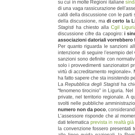
su cui in molte Regioni italiane
sind
di una vaga rassicurazione dell'asse
caldi della discussione con le parti
della discussione, ma
di certo la 
Stagisti
ha chiesto alla
Cgil Liguri
discussione cifre da capogiro:
i si
associazioni datoriali vorrebbero 
Per quanto riguarda le sanzioni al
intenzione di seguire l'esempio del
sanzioni sono definite con normativa
solo i provvedimenti sanzionatori pre
virtù di accreditamento regionale». 
ha fatto sapere che sta insistendo pe
La
Repubblica degli Stagisti
ha chie
“fenomeno tirocinio” in Liguria. Ne
private, nel territorio regionale. 
svolti nelle pubbliche amministrazio
numero non da poco
, considerand
L’assessore risponde che al moment
dati telematica
prevista in realtà gi
la convenzione fossero presentati t
alle linee guida nazionali, la Reg