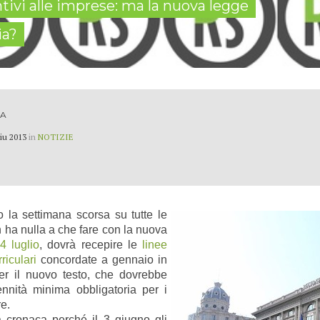
entivi alle imprese: ma la nuova legge
ia?
DA
iu 2013
in
NOTIZIE
o la settimana scorsa su tutte le
on ha nulla a che fare con la nuova
24 luglio
, dovrà recepire le
linee
riculari
concordate a gennaio in
er il nuovo testo, che dovrebbe
ennità minima obbligatoria per i
re.
a cronaca perché il 3 giugno gli