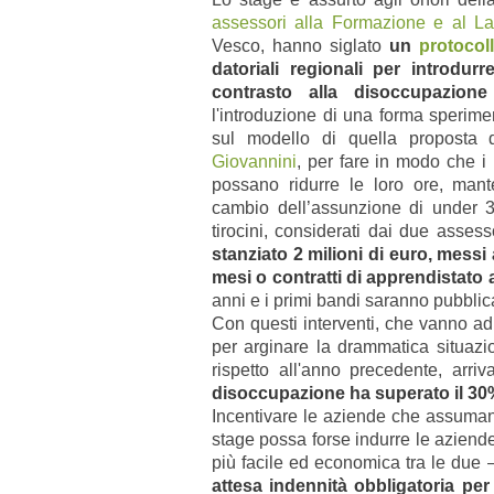
assessori alla Formazione e al L
Vesco, hanno siglato
un
protocol
datoriali regionali per introdu
contrasto alla disoccupazione
l'introduzione di una forma sperimen
sul modello di quella proposta
Giovannini
, per fare in modo che i 
possano ridurre le loro ore, manten
cambio dell’assunzione di under 3
tirocini, considerati dai due asses
stanziato 2 milioni di euro, messi
mesi o contratti di apprendistato 
anni e i primi bandi saranno pubblic
Con questi interventi, che vanno ad 
per arginare la drammatica situazio
rispetto all'anno precedente, arr
disoccupazione ha superato il 30%, 
Incentivare le aziende che assumano
stage possa forse indurre le aziende 
più facile ed economica tra le due 
attesa indennità obbligatoria per 