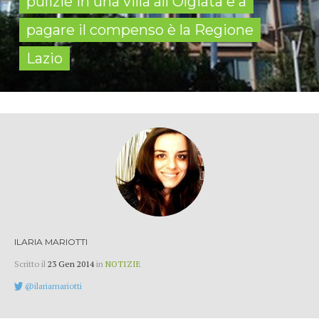
pulizie in una villa all'Olgiata e a
pagare il compenso è la Regione
Lazio
ILARIA MARIOTTI
Scritto il
23 Gen 2014
in
NOTIZIE
@ilariamariotti