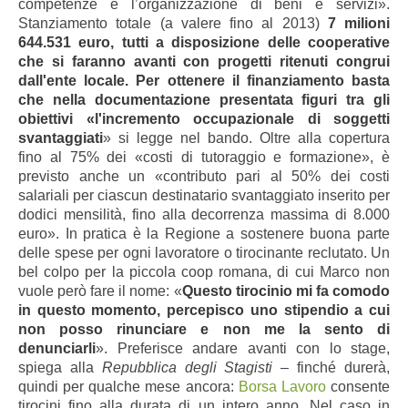
competenze e l’organizzazione di beni e servizi».
Stanziamento totale (a valere fino al 2013)
7 milioni
644.531 euro, tutti a disposizione delle cooperative
che si faranno avanti con progetti ritenuti congrui
dall'ente locale. Per ottenere il finanziamento basta
che nella documentazione presentata figuri tra gli
obiettivi «l'incremento occupazionale di soggetti
svantaggiati
» si legge nel bando. Oltre alla copertura
fino al 75% dei «costi di tutoraggio e formazione», è
previsto anche un «contributo pari al 50% dei costi
salariali per ciascun destinatario svantaggiato inserito per
dodici mensilità, fino alla decorrenza massima di 8.000
euro». In pratica è la Regione a sostenere buona parte
delle spese per ogni lavoratore o tirocinante reclutato. Un
bel colpo per la piccola coop romana, di cui Marco non
vuole però fare il nome: «
Questo tirocinio mi fa comodo
in questo momento, percepisco uno stipendio a cui
non posso rinunciare e non me la sento di
denunciarli
». Preferisce andare avanti con lo stage,
spiega alla
Repubblica degli Stagisti
– finché durerà,
quindi per qualche mese ancora:
Borsa Lavoro
consente
tirocini fino alla durata di un intero anno. Nel caso in