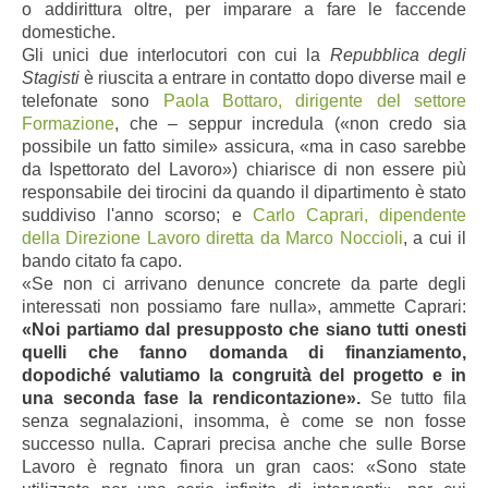
o addirittura oltre, per imparare a fare le faccende
domestiche.
Gli unici due interlocutori con cui la
Repubblica degli
Stagisti
è riuscita a entrare in contatto dopo diverse mail e
telefonate sono
Paola Bottaro, dirigente del settore
Formazione
, che – seppur incredula («non credo sia
possibile un fatto simile» assicura, «ma in caso sarebbe
da Ispettorato del Lavoro») chiarisce di non essere più
responsabile dei tirocini da quando il dipartimento è stato
suddiviso l'anno scorso; e
Carlo Caprari, dipendente
della Direzione Lavoro diretta da Marco Noccioli
, a cui il
bando citato fa capo.
«Se non ci arrivano denunce concrete da parte degli
interessati non possiamo fare nulla», ammette Caprari:
«Noi partiamo dal presupposto che siano tutti onesti
quelli che fanno domanda di finanziamento,
dopodiché valutiamo la congruità del progetto e in
una seconda fase la rendicontazione».
Se tutto fila
senza segnalazioni, insomma, è come se non fosse
successo nulla. Caprari precisa anche che sulle Borse
Lavoro è regnato finora un gran caos: «Sono state