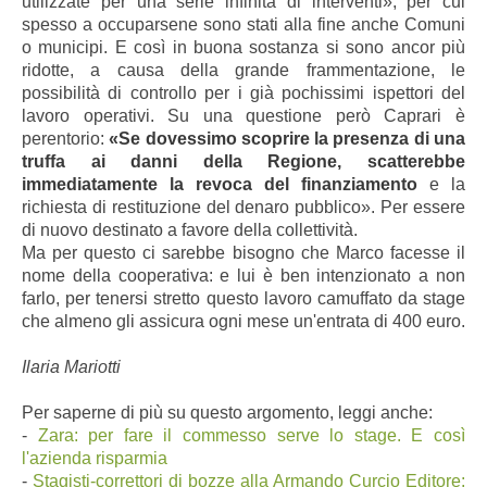
utilizzate per una serie infinita di interventi», per cui
spesso a occuparsene sono stati alla fine anche Comuni
o municipi. E così in buona sostanza si sono ancor più
ridotte, a causa della grande frammentazione, le
possibilità di controllo per i già pochissimi ispettori del
lavoro operativi. Su una questione però Caprari è
perentorio:
«Se dovessimo scoprire la presenza di una
truffa ai danni della Regione, scatterebbe
immediatamente la revoca del finanziamento
e la
richiesta di restituzione del denaro pubblico». Per essere
di nuovo destinato a favore della collettività.
Ma per questo ci sarebbe bisogno che Marco facesse il
nome della cooperativa: e lui è ben intenzionato a non
farlo, per tenersi stretto questo lavoro camuffato da stage
che almeno gli assicura ogni mese un'entrata di 400 euro.
Ilaria Mariotti
Per saperne di più su questo argomento, leggi anche:
-
Zara: per fare il commesso serve lo stage. E così
l'azienda risparmia
-
Stagisti-correttori di bozze alla Armando Curcio Editore: