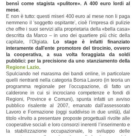
bensì come stagista «pulitore». A 400 euro lordi al
mese.
E non è tutto: questi miseri 400 euro al mese non li paga
nemmeno il 'soggetto ospitante', cioè l'impresa di pulizie
che offre i suoi servizi alla proprietaria della «bella casa»
descritta da Marco – in uno dei quartiere più chic della
capitale, l'Olgiata.
Lo stage è infatti finanziato
interamente dall'ente promotore del tirocinio, ovvero
la cooperativa, a sua volta foraggiata da soldi
pubblici: per la precisione da uno stanziamento della
Regione Lazio
.
Spulciando nel marasma dei bandi online, in particolare
quelli rientranti nella categoria Borsa Lavoro (in teoria un
programma regionale per l'occupazione, di fatto un
calderone in cui si incrociano competenze e fondi di
Regioni, Province e Comuni), spunta infatti un avviso
pubblico risalente al 2007, emanato dall'assessorato
Lavoro e Formazione (oggi suddiviso in due unità), dal
titolo «Invito a presentare proposte progettuali rivolte alle
cooperative sociali e loro consorzi inerenti l’inserimento e
la stabilizzazione occupazionale, lo sviluppo delle