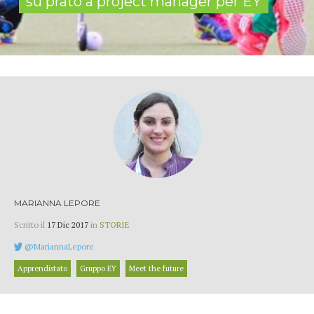
su prato a project manager per EY
MARIANNA LEPORE
Scritto il
17 Dic 2017
in
STORIE
@MariannaLepore
Apprendistato
Gruppo EY
Meet the future