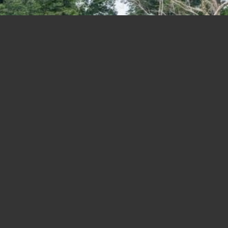
«Ho lasciato un determinato per uno
stage in Nestlé, una scommessa ma
ne è valsa la pena»