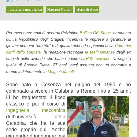
ingegneria meccanica
Magneti Marelli
storie di stage
Per raccontare «dal di dentro» l'iniziativa
Bollino OK Stage
, attraverso
cui la Repubblica degli Stagisti incentiva le imprese a garantire ai
giovani percorsi "protetti" e di qualità secondo i principi della
Carta dei
diritti dello stagista
, la redazione raccoglie
le testimonianze
degli ex
stagisti delle aziende che hanno aderito all'
RdS network
. Di seguito
quella di Antonio Piane, 27 anni, oggi assunto con un contratto a
tempo indeterminato in
Magneti Marelli
.
Sono nato a Cosenza nel giugno del 1990 e ho
continuato a vivere in Calabria, a Rende, fino ai 25 anni.
Lì ho frequentato il liceo
classico e poi il corso di
Ingegneria meccanica
dell’università della
Calabria, che ha la sua
sede proprio qui. Anche
mio padre è ingegnere, ma