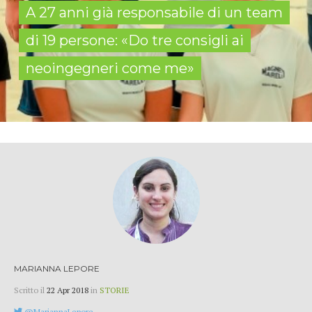
A 27 anni già responsabile di un team
di 19 persone: «Do tre consigli ai
neoingegneri come me»
MARIANNA LEPORE
Scritto il
22 Apr 2018
in
STORIE
@MariannaLepore