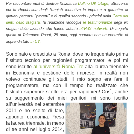
Per raccontare «dal di dentro» l'iniziativa
Bollino OK Stage
, attraverso
cui la Repubblica degli Stagisti incentiva le imprese a garantire ai
giovani percorsi "protetti" e di qualità secondo i principi della
Carta dei
diritti dello stagista
, la redazione raccoglie
le testimonianze
degli ex
stagisti delle aziende che hanno aderito
all'RdS network
. Di seguito
quella di Telemaco Rossi, 25 anni, oggi assunto con un contratto di
apprendistato
in EY.
Sono nato e cresciuto a Roma, dove ho frequentato prima
l’istituto tecnico per ragionieri programmatori e poi mi
sono iscritto
all’università Roma Tre
alla laurea triennale
in Economia e gestione delle imprese. In realtà non
volevo continuare gli studi, il mio sogno era fare il
programmatore, ma con il tempo ho
realizzato che
l’istituto superiore scelto era per ragionieri! Così, anche
su suggerimento dei miei genitori, mi
sono iscritto
all’università nel settembre
2011 e ho scelto di fare,
appunto, economia. Presa
la laurea triennale, in meno
di tre anni nel luglio 2014,