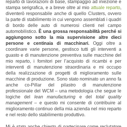
reparto di lavorazioni di base, stampaggio ad iniezione e
stampa serigrafica, e a breve oltre al mio
attuale reparto
,
diventerò responsabile anche di quello Clusters, ovvero
la parte di stabilimento in cui vengono assemblati i quadri
di bordo delle auto di numerosi clienti nel campo
automobilistico.
È una grossa responsabilità perché si
aggiungono sotto la mia supervisione altre dieci
persone e centinaia di macchinari.
Oggi oltre a
coordinare varie persone, gestisco
tutti gli interventi a
guasto e di manutenzione preventiva sulle macchine del
mio reparto, i fornitori per l’acquisto di ricambi e per
interventi di manutenzione straordinaria e mi occupo
della realizzazione di progetti di miglioramento sulle
macchine di produzione. Sono stato nominato un anno fa
anche co-Pillar del pilastro di manutenzione
professionale del WCM – una metodologia che segue le
logiche del
lean manufacturing
e del
total quality
management
– e questo mi consente di contribuire al
miglioramento continuo della mia azienda nel mio reparto
e nel resto dello stabilimento produttivo.
Mi è stato anche chiesto di partecipare come reclutatore