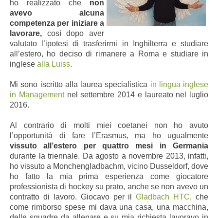
ho realizzato che
non
avevo alcuna
competenza per iniziare a
lavorare,
così dopo aver
valutato l’ipotesi di trasferirmi in Inghilterra e studiare
all’estero, ho deciso di rimanere a Roma e studiare in
inglese
alla Luiss
.
Mi sono iscritto alla laurea specialistica
in lingua inglese
in Management
nel settembre 2014 e laureato nel luglio
2016.
Al contrario di molti miei coetanei non ho avuto
l’opportunità di fare l’Erasmus, ma ho ugualmente
vissuto all’estero per quattro mesi in Germania
durante la triennale. Da agosto a novembre 2013, infatti,
ho vissuto a Monchengladbachm, vicino Dusseldorf, dove
ho fatto la mia prima esperienza come giocatore
professionista di hockey su prato, anche se non avevo un
contratto di lavoro. Giocavo per il
Gladbach HTC
, che
come rimborso spese mi dava una casa, una macchina,
delle squadre da allenare e su mia richiesta lavoravo in