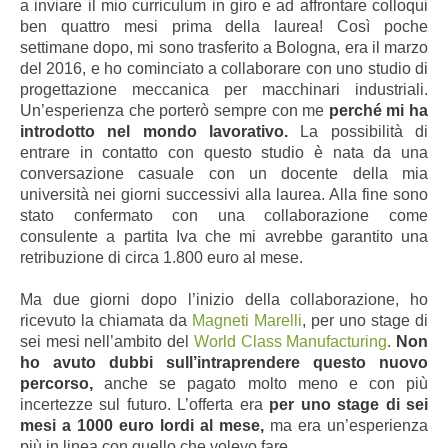
a inviare il mio curriculum in giro e ad affrontare colloqui
ben quattro mesi prima della laurea! Così poche
settimane dopo, mi sono trasferito a Bologna, era il marzo
del 2016, e ho cominciato a collaborare con uno studio di
progettazione meccanica per macchinari industriali.
Un’esperienza che porterò sempre con me
perché mi ha
introdotto nel mondo lavorativo.
La possibilità di
entrare in contatto con questo studio è nata da una
conversazione casuale con un docente della mia
università nei giorni successivi alla laurea. Alla fine sono
stato confermato con una collaborazione come
consulente a partita Iva che mi avrebbe garantito una
retribuzione di circa 1.800 euro al mese.
Ma due giorni dopo l’inizio della collaborazione, ho
ricevuto la chiamata da
Magneti Marelli
, per uno stage di
sei mesi nell’ambito del
World Class Manufacturing
.
Non
ho avuto dubbi sull’intraprendere questo nuovo
percorso,
anche se pagato molto meno e con più
incertezze sul futuro. L’offerta era
per uno stage di sei
mesi a 1000 euro lordi al mese,
ma era un’esperienza
più in linea con quello che volevo fare.