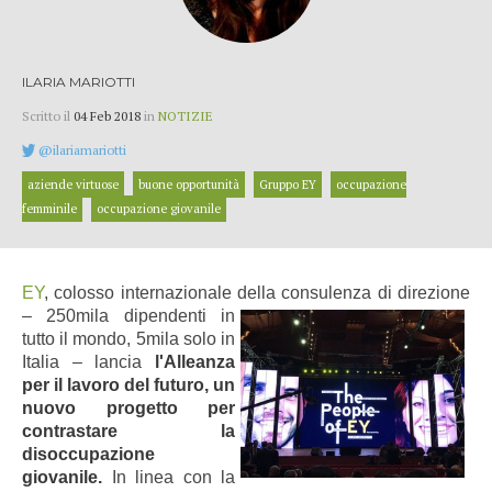
ILARIA MARIOTTI
Scritto il
04 Feb 2018
in
NOTIZIE
@ilariamariotti
aziende virtuose
buone opportunità
Gruppo EY
occupazione
femminile
occupazione giovanile
EY
, colosso internazionale della consulenza di direzione
– 250mila dipendenti
in
tutto il mondo, 5mila solo in
Italia
–
lancia
l'Alleanza
per il lavoro del futuro, un
nuovo progetto per
contrastare la
disoccupazione
giovanile.
In linea con la