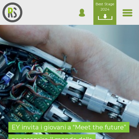
Best Stage
2024
EY invita i giovani a “Meet the future”