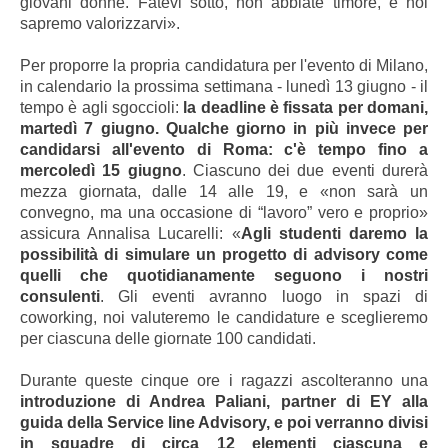
giovani donne. Fatevi sotto, non abbiate timore, e noi
sapremo valorizzarvi».
Per proporre la propria candidatura per l'evento di Milano,
in calendario la prossima settimana - lunedì 13 giugno - il
tempo è agli sgoccioli:
la deadline è fissata per domani,
martedì 7 giugno. Qualche giorno in più invece per
candidarsi all'evento di Roma: c'è tempo fino a
mercoledì 15 giugno
. Ciascuno dei due eventi durerà
mezza giornata, dalle 14 alle 19, e «non sarà un
convegno, ma una occasione di “lavoro” vero e proprio»
assicura Annalisa Lucarelli: «
Agli studenti daremo la
possibilità di simulare un progetto di advisory come
quelli che quotidianamente seguono i nostri
consulenti
. Gli eventi avranno luogo in spazi di
coworking, noi valuteremo le candidature e sceglieremo
per ciascuna delle giornate 100 candidati.
Durante queste cinque ore i ragazzi ascolteranno una
introduzione di Andrea Paliani, partner di EY alla
guida della Service line Advisory, e poi verranno divisi
in squadre di circa 12 elementi ciascuna e