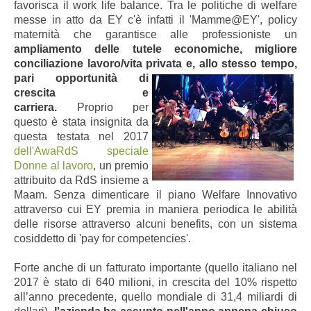
favorisca il work life balance. Tra le politiche di welfare
messe in atto da EY c'è infatti il 'Mamme@EY', policy
maternità che garantisce alle professioniste un
ampliamento delle tutele economiche, migliore
conciliazione lavoro/vita privata e, allo stesso tempo,
pari opportunità
di
crescita e
carriera.
Proprio per
questo è stata insignita da
questa testata nel 2017
dell'AwaRdS speciale
Donne al lavoro
, un premio
attribuito da RdS insieme a
Maam. Senza dimenticare il piano Welfare Innovativo
attraverso cui EY premia in maniera periodica le abilità
delle risorse attraverso alcuni benefits, con un sistema
cosiddetto di 'pay for competencies'.
Forte anche di un fatturato importante (quello italiano nel
2017 è stato di 640 milioni, in crescita del 10% rispetto
all’anno precedente, quello mondiale di 31,4 miliardi di