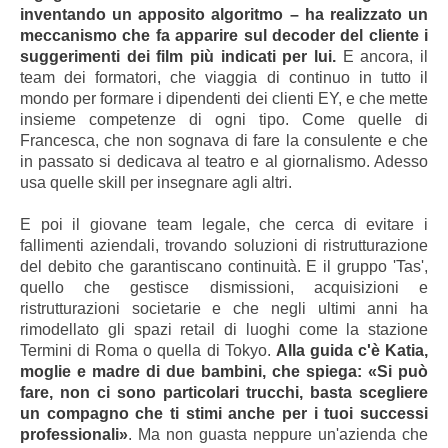
inventando un apposito algoritmo – ha realizzato un
meccanismo che fa apparire sul decoder del cliente i
suggerimenti dei film più indicati per lui.
E ancora, il
team dei formatori, che viaggia di continuo in tutto il
mondo per formare i dipendenti dei clienti EY, e che mette
insieme competenze di ogni tipo. Come quelle di
Francesca, che non sognava di fare la consulente e che
in passato si dedicava al teatro e al giornalismo. Adesso
usa quelle skill per insegnare agli altri.
E poi il giovane team legale, che cerca di evitare i
fallimenti aziendali, trovando soluzioni di ristrutturazione
del debito che garantiscano continuità. E il gruppo 'Tas',
quello che gestisce dismissioni, acquisizioni e
ristrutturazioni societarie e che negli ultimi anni ha
rimodellato gli spazi retail di luoghi come la stazione
Termini di Roma o quella di Tokyo.
Alla guida c'è Katia,
moglie e madre di due bambini, che spiega: «Si può
fare, non ci sono particolari trucchi, basta scegliere
un compagno che ti stimi anche per i tuoi successi
professionali»
. Ma non guasta neppure un'azienda che