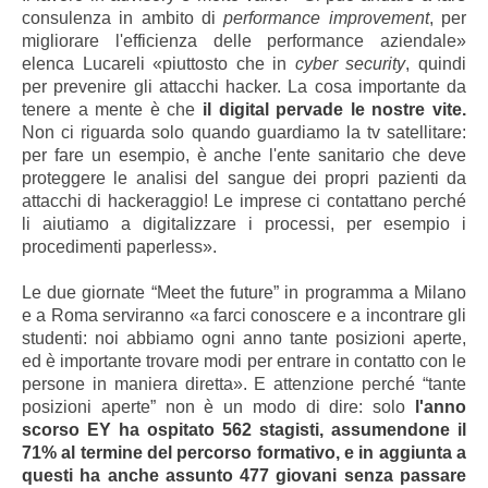
consulenza in ambito di
performance improvement
, per
migliorare l'efficienza delle performance aziendale»
elenca Lucareli «piuttosto che in
cyber security
, quindi
per prevenire gli attacchi hacker. La cosa importante da
tenere a mente è che
il digital pervade le nostre vite.
Non ci riguarda solo quando guardiamo la tv satellitare:
per fare un esempio, è anche l'ente sanitario che deve
proteggere le analisi del sangue dei propri pazienti da
attacchi di hackeraggio! Le imprese ci contattano perché
li aiutiamo a digitalizzare i processi, per esempio i
procedimenti paperless».
Le due giornate “Meet the future” in programma a Milano
e a Roma serviranno «a farci conoscere e a incontrare gli
studenti: noi abbiamo ogni anno tante posizioni aperte,
ed è importante trovare modi per entrare in contatto con le
persone in maniera diretta». E attenzione perché “tante
posizioni aperte” non è un modo di dire: solo
l'anno
scorso EY ha ospitato 562 stagisti, assumendone il
71% al termine del percorso formativo, e in aggiunta a
questi ha anche assunto 477 giovani senza passare