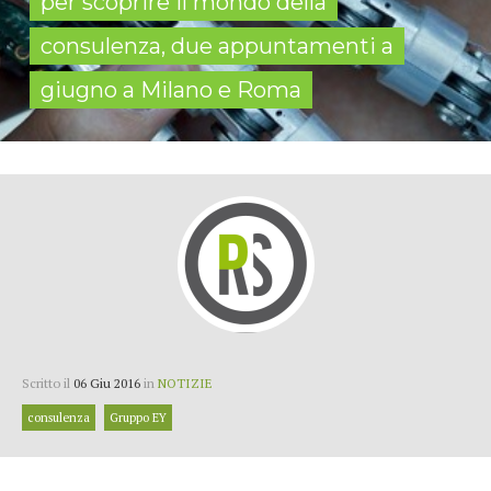
per scoprire il mondo della
consulenza, due appuntamenti a
giugno a Milano e Roma
Scritto il
06 Giu 2016
in
NOTIZIE
consulenza
Gruppo EY