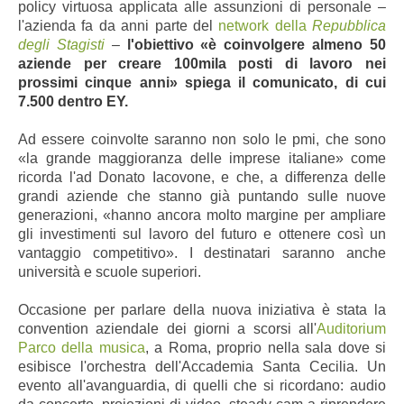
policy virtuosa applicata alle assunzioni di personale –
l'azienda fa da anni parte del
network della
Repubblica
degli Stagisti
–
l'obiettivo «è coinvolgere almeno 50
aziende per creare 100mila posti di lavoro nei
prossimi cinque anni» spiega il comunicato, di cui
7.500 dentro EY.
Ad essere coinvolte saranno non solo le pmi, che sono
«la grande maggioranza delle imprese italiane» come
ricorda l'ad Donato Iacovone, e che, a differenza delle
grandi aziende che stanno già puntando sulle nuove
generazioni, «hanno ancora molto margine per ampliare
gli investimenti sul lavoro del futuro e ottenere così un
vantaggio competitivo». I destinatari saranno anche
università e scuole superiori.
Occasione per parlare della nuova iniziativa è stata la
convention aziendale dei giorni a scorsi all'
Auditorium
Parco della musica
,
a Roma,
proprio nella sala dove si
esibisce l'orchestra dell'Accademia Santa Cecilia. Un
evento all'avanguardia, di quelli che si ricordano: audio