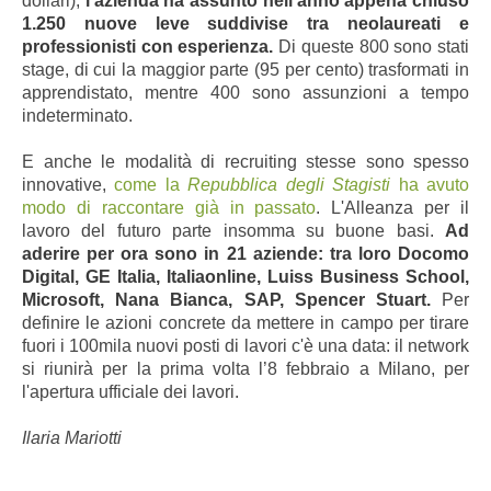
dollari),
l'azienda ha assunto nell'anno appena chiuso
1.250 nuove leve suddivise tra neolaureati e
professionisti con esperienza.
Di queste 800 sono stati
stage, di cui la maggior parte (95 per cento) trasformati in
apprendistato, mentre 400 sono assunzioni a tempo
indeterminato.
E anche le modalità di recruiting stesse sono spesso
innovative,
come la
Repubblica degli Stagisti
ha avuto
modo di raccontare già in passato
. L'Alleanza per il
lavoro del futuro parte insomma su buone basi.
Ad
aderire per ora sono in 21 aziende: tra loro Docomo
Digital, GE Italia, Italiaonline, Luiss Business School,
Microsoft, Nana Bianca, SAP, Spencer Stuart.
Per
definire le azioni concrete da mettere in campo per
tirare
fuori i 100mila nuovi posti di lavori
c'è una data:
il network
si riunirà per la prima volta l’8 febbraio a Milano,
per
l'apertura ufficiale dei lavori.
Ilaria Mariotti