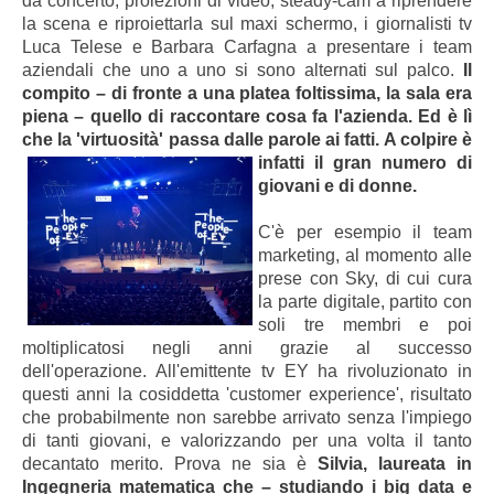
da concerto, proiezioni di video, steady-cam a riprendere
la scena e riproiettarla sul maxi schermo, i giornalisti tv
Luca Telese e Barbara Carfagna a presentare i team
aziendali che uno a uno si sono alternati sul palco.
Il
compito – di fronte a una platea foltissima, la sala era
piena – quello di raccontare cosa fa l'azienda. Ed è lì
che la 'virtuosità' passa dalle parole ai fatti. A colpire è
infatti il gran numero di
giovani e di donne.
C'è per esempio il team
marketing, al momento alle
prese con Sky, di cui cura
la parte digitale, partito con
soli tre membri e poi
moltiplicatosi negli anni grazie al successo
dell'operazione. All'emittente tv EY ha rivoluzionato in
questi anni la cosiddetta 'customer experience', risultato
che probabilmente non sarebbe arrivato senza l'impiego
di tanti giovani, e valorizzando per una volta il tanto
decantato merito. Prova ne sia è
Silvia, laureata in
Ingegneria matematica che – studiando i big data e