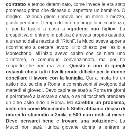
contratto
a tempo determinato, come invece le era stato
promesso prima che dicesse di aspettare un bambino. O
meglio: l'azienda glielo rinnovò per un mese e mezzo,
giusto per darle il tempo di finire un progetto in scadenza;
e poi la lasciò a casa a
«godersi suo figlio»
. La
prospettiva di entrare in politica è arrivata proprio quando,
a un anno dalla nascita di "Richi", la Mucci aveva appena
ricominciato a cercare lavoro. «Ho chiesto per l'asilo a
Montecitorio, all'inizio avevo capito che ce n'era uno
all'interno, o comunque convenzionato, ma poi ho
scoperto che non era vero.
Questo è uno di quegli
ostacoli che a tutti i livelli rende difficile per le donne
conciliare il lavoro con la famiglia.
Qui a Imola ho un
asilo nido, so che a Roma le commissioni si svolgono dal
martedì al giovedì. Devo capire se starò a Roma tre giorni
e poi tornerò a lavorare a casa, o se mi toccherà prendere
un altro asilo nido a Roma. Ma
sarebbe un problema,
visto che come Movimento 5 Stelle abbiamo deciso di
ridurci lo stipendio a 2mila e 500 euro netti al mese.
Devo pensarci bene e trovare una soluzione
». La
Mucci non sarà l'unica giovane donna a entrare a