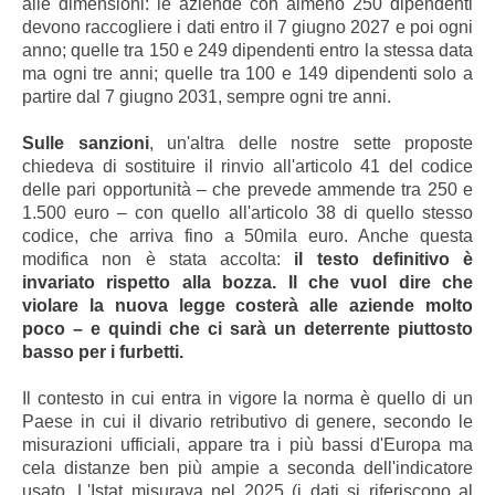
alle dimensioni: le aziende con almeno 250 dipendenti
devono raccogliere i dati entro il 7 giugno 2027 e poi ogni
anno; quelle tra 150 e 249 dipendenti entro la stessa data
ma ogni tre anni; quelle tra 100 e 149 dipendenti solo a
partire dal 7 giugno 2031, sempre ogni tre anni.
Sulle sanzioni
, un'altra delle nostre sette proposte
chiedeva di sostituire il rinvio all'articolo 41 del codice
delle pari opportunità – che prevede ammende tra 250 e
1.500 euro – con quello all'articolo 38 di quello stesso
codice, che arriva fino a 50mila euro. Anche questa
modifica non è stata accolta:
il testo definitivo è
invariato rispetto alla bozza. Il che vuol dire che
violare la nuova legge costerà alle aziende molto
poco – e quindi che ci sarà un deterrente piuttosto
basso per i furbetti.
Il contesto in cui entra in vigore la norma è quello di un
Paese in cui il divario retributivo di genere, secondo le
misurazioni ufficiali, appare tra i più bassi d'Europa ma
cela distanze ben più ampie a seconda dell'indicatore
usato. L'Istat misurava nel 2025 (i dati si riferiscono al