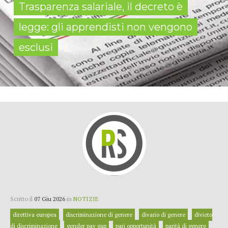
Trasparenza salariale, il decreto è
legge: gli apprendisti non vengono
esclusi
Scritto il
07 Giu 2026
in
NOTIZIE
direttiva europea
discriminazione di genere
divario di genere
divieto
di discriminazione
gender pay gap
pari opportunità
parità di genere