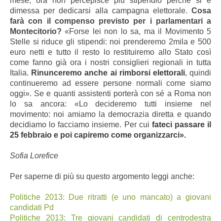
mese; ora non percepisce più stipendio perché si è
dimessa per dedicarsi alla campagna elettorale.
Cosa
farà con il compenso previsto per i parlamentari a
Montecitorio?
«Forse lei non lo sa, ma il Movimento 5
Stelle si riduce gli stipendi: noi prenderemo 2mila e 500
euro netti e tutto il resto lo restituiremo allo Stato così
come fanno già ora i nostri consiglieri regionali in tutta
Italia.
Rinunceremo anche ai rimborsi elettorali
, quindi
continueremo ad essere persone normali come siamo
oggi». Se e quanti assistenti porterà con sé a Roma non
lo sa ancora: «Lo decideremo tutti insieme nel
movimento: noi amiamo la democrazia diretta e quando
decidiamo lo facciamo insieme. Per cui
fateci passare il
25 febbraio e poi capiremo come organizzarci».
Sofia Lorefice
Per saperne di più su questo argomento leggi anche:
Politiche 2013: Due ritratti (e uno mancato) a giovani
candidati Pd
Politiche 2013: Tre giovani candidati di centrodestra