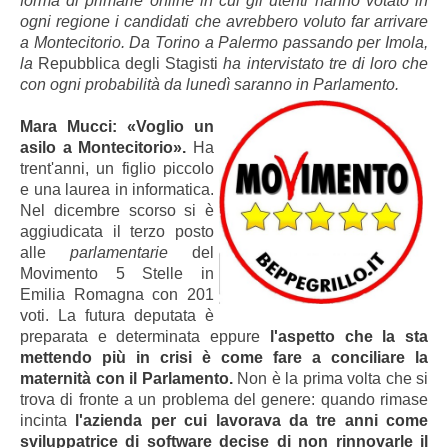
forma di primarie online in cui gli utenti hanno votato in
ogni regione i candidati che avrebbero voluto far arrivare
a Montecitorio. Da Torino a Palermo passando per Imola,
la
Repubblica degli Stagisti
ha intervistato tre di loro che
con ogni probabilità da lunedì saranno in Parlamento.
Mara Mucci: «Voglio un
asilo a Montecitorio».
Ha
trent'anni, un figlio piccolo
e una laurea in informatica.
Nel dicembre scorso si è
aggiudicata il terzo posto
alle
parlamentarie
del
Movimento 5 Stelle in
Emilia Romagna con 201
voti. La futura deputata è
preparata e determinata eppure
l'aspetto che la sta
mettendo più in crisi è come fare a conciliare la
maternità con il Parlamento.
Non è la prima volta che si
trova di fronte a un problema del genere: quando rimase
incinta
l'azienda per cui lavorava da tre anni come
sviluppatrice di software decise di non rinnovarle il