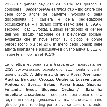
2022) un gender pay gap del 5,6%. Ma quando si
considera il
gender overall earnings gap
– indicatore che
tiene conto anche del part-time involontario, della
discontinuità di carriera e della segregazione
occupazionale – il divario complessivo sale al 39,9%,
secondo i dati Eurostat. L'ultimo rendiconto di genere
dell'Inps (Istituto nazionale della previdenza sociale)
evidenzia che in nove settori su diciotto le donne
percepiscono più del 20% in meno degli uomini; nelle
attività finanziarie e assicurative il divario arriva al 31,7%,
in quelle immobiliari al 40,2%.
La direttiva europea sulla trasparenza, approvata nel
2023, doveva essere recepita dagli stati membri entro il 7
giugno 2026.
A differenza di molti Paesi (Germania,
Austria, Bulgaria, Croazia, Ungheria, Lussemburgo,
Portogallo, Svezia, Belgio, Paesi Bassi, Spagna,
Finlandia, Grecia, Slovenia, Cechia…), l’’Italia ha
rispettato la scadenza
; il decreto entrerà pienamente a
regime in modo progressivo, man mano che scatteranno
gli obblighi di reporting per le diverse fasce di aziende.