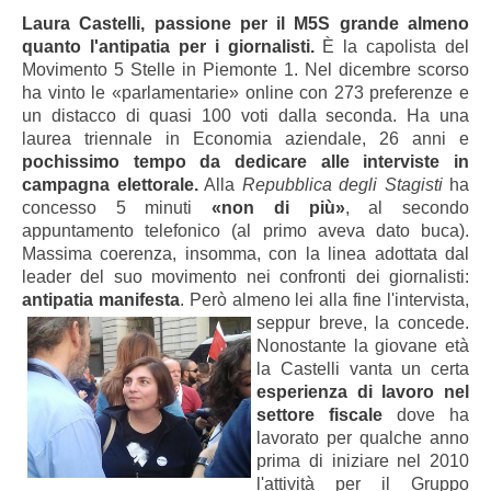
Laura Castelli, passione per il M5S grande almeno
quanto l'antipatia per i giornalisti.
È la capolista del
Movimento 5 Stelle in Piemonte 1. Nel dicembre scorso
ha vinto le «parlamentarie» online con 273 preferenze e
un distacco di quasi 100 voti dalla seconda. Ha una
laurea triennale in Economia aziendale, 26 anni e
pochissimo tempo da dedicare alle interviste in
campagna elettorale.
Alla
Repubblica degli Stagisti
ha
concesso 5 minuti
«non di più»
, al secondo
appuntamento telefonico (al primo aveva dato buca).
Massima coerenza, insomma, con la linea adottata dal
leader del suo movimento nei confronti dei giornalisti:
antipatia manifesta
. Però almeno lei alla fine l'intervista,
seppur breve, la concede.
Nonostante la giovane età
la Castelli vanta un certa
esperienza di lavoro nel
settore fiscale
dove ha
lavorato per qualche anno
prima di iniziare nel 2010
l'attività per il Gruppo