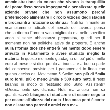
amministrazione da coloro che vivono la tranquillità
del posto fisso senza impegnarsi e penalizzare quelle
aziende private che non assumono perché
preferiscono alimentare il circolo vizioso degli stagisti
e tirocinanti a rotazione continua
». Nuti ha in mente un
«cambiamento radicale del mercato del lavoro», pensa
che la riforma Fornero vada migliorata ma nello specifico
«non si sente abbastanza preparato», quindi per il
momento non ha politiche attive da proporre. E anche
sulla riforma dice che entrerà nel merito dopo essere
arrivato in Parlamento e avere studiato meglio la
materia
. In questo momento guadagna un po' più di mille
euro al mese e si dice pronto a rinunciare a buona parte
del compenso previsto per i parlamentari in linea con
quanto deciso dal Movimento 5 Stelle:
non più di 5mila
euro lordi, più o meno 2mila e 500 euro netti,
il resto
faranno in modo di restituirlo allo Stato. Assistenti?
«Decisamente sì», dichiara Nuti, ma ancora non sa
quanti: «
avrò bisogno di studiare e di essere seguito
per essere all'altezza del ruolo. Una cosa però è certa:
non ci saranno parenti e amici con me
».