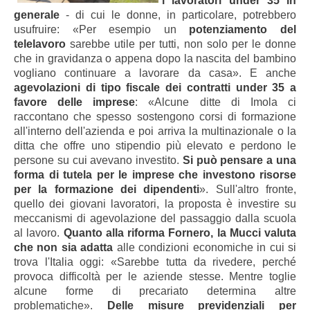
i lavoratori under 35 in
generale
- di cui le donne, in particolare, potrebbero
usufruire: «Per esempio un
potenziamento del
telelavoro
sarebbe utile per tutti, non solo per le donne
che in gravidanza o appena dopo la nascita del bambino
vogliano continuare a lavorare da casa». E anche
agevolazioni di tipo fiscale dei contratti under 35 a
favore delle imprese
: «Alcune ditte di Imola ci
raccontano che spesso sostengono corsi di formazione
all'interno dell'azienda e poi arriva la multinazionale o la
ditta che offre uno stipendio più elevato e perdono le
persone su cui avevano investito.
Si può pensare a una
forma di tutela per le imprese che investono risorse
per la formazione dei dipendenti
». Sull'altro fronte,
quello dei giovani lavoratori, la proposta è investire su
meccanismi di agevolazione del passaggio dalla scuola
al lavoro.
Quanto alla riforma Fornero, la Mucci valuta
che non sia adatta
alle condizioni economiche in cui si
trova l'Italia oggi: «Sarebbe tutta da rivedere, perché
provoca difficoltà per le aziende stesse. Mentre toglie
alcune forme di precariato determina altre
problematiche».
Delle misure previdenziali per