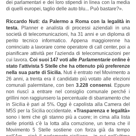
dei parlamentari e dei loro stipendi in linea con la media
di quelli europei, taglio delle auto blu... Può bastare?».
Riccardo Nuti: da Palermo a Roma con la legalità in
testa.
Planner e analista di processi aziendali in una
società di telecomunicazioni, ha 31 anni e un diploma di
perito tecnico informatico. Appena maggiorenne ha
cominciato a lavorare come operatore di call center, poi a
pianificare attività per l'azienda di telecomunicazioni per
cui lavora.
Coi suoi 147 voti alle
Parlamentarie
online è
stato l'attivista 5 Stelle che ha ottenuto più preferenze
nella sua parte di Sicilia.
Nuti è entrato nel Movimento a
26 anni, a trenta era il candidato più votato alle elezioni
comunali palermitane, con ben
3.228 consensi
. Eppure
non riuscì a entrare nel consiglio comunale perché i
grillini non raggiunsero la percentuale di sbarramento che
in Sicilia è pari al 5%. Oggi è capolista alla Camera del
M5S per la Sicilia occidentale.
«Trasparenza e legalità»
sono i temi che gli stanno più a cuore; in cima alla lista
delle priorità c'è la lotta alla corruzione, un tema che il
Movimento 5 Stelle sostiene con forza già da tempo