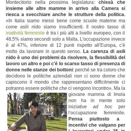
Montecitorio nella prossima legislatura:
c
hissà che
insieme alle altre mamme in arrivo alla Camera si
riesca a svecchiare anche le strutture della politica
.
«In Italia siamo messi bene come scuole materne ma
come asili nido siamo insufficienti. Il nostro tasso di
inattività femminile
è tra i più alti a livello europeo, con il
48,5% siamo secondi solo a Malta. L'occupazione invece
è al 47%, inferiore di 12 punti rispetto all'Europa, c'è
molto da lavorare in questo senso.
La carenza di asili
nido è uno dei problemi da risolvere, la flessibilità del
lavoro un altro e poi c'è lo scarso tasso di presenza di
donne nelle stanze dei bottoni
: perché se tra coloro che
decidono le politiche aziendali non ci sono donne che
capiscono il mondo che rappresentano difficilmente ci
potranno essere politiche che ci vengono incontro».
Ma la
giovane mamma di Imola
non ha in mente solo
iniziative
ad hoc
per
l'occupazione femminile.
Pensa piuttosto a
incentivi che valgano per