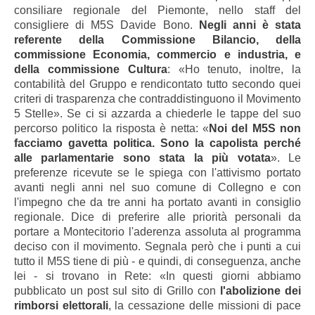
consiliare regionale del Piemonte, nello staff del
consigliere di M5S Davide Bono.
Negli anni è stata
referente della Commissione Bilancio, della
commissione Economia, commercio e industria, e
della commissione Cultura
: «Ho tenuto, inoltre, la
contabilità del Gruppo e rendicontato tutto secondo quei
criteri di trasparenza che contraddistinguono il Movimento
5 Stelle». Se ci si azzarda a chiederle le tappe del suo
percorso politico la risposta è netta: «
Noi del M5S non
facciamo gavetta politica. Sono la capolista perché
alle parlamentarie sono stata la più votata
». Le
preferenze ricevute se le spiega con l'attivismo portato
avanti negli anni nel suo comune di Collegno e con
l'impegno che da tre anni ha portato avanti in consiglio
regionale. Dice di preferire alle priorità personali da
portare a Montecitorio l'aderenza assoluta al programma
deciso con il movimento. Segnala però che i punti a cui
tutto il M5S tiene di più - e quindi, di conseguenza, anche
lei - si trovano in Rete: «In questi giorni abbiamo
pubblicato un post sul sito di Grillo con
l'abolizione dei
rimborsi elettorali
, la cessazione delle missioni di pace