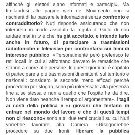
affinché gli elettori siano informati e partecipi». Ma
limitandosi alle pagine web del Movimento non si
rischierà di far passare le informazioni senza
confronto e
contraddittorio
? Nuti risponde assicurando che non
interpreta in modo assoluto la regola di Grillo di non
andare mai in tv e che
ha già accettato, e intende farlo
anche in futuro, di partecipare a trasmissioni
radiofoniche e televisive per confrontarsi sui temi di
interesse pubblico
. «Personalmente però preferisco le
reti locali in cui si affrontano davvero le tematiche che
stanno a cuore alle persone. In questi giorni mi è capitato
di partecipare a più trasmissioni di emittenti sul territorio e
nazionali: considero le seconde meno efficaci perché
procedono per slogan, sono più interessate alla presenza
fine a se stessa e non a quello che l'ospite ha da dire.
Non viene dato neanche il tempo di argomentare».
I tagli
ai costi della politica e «i giovani che tentano di
entrare nel mondo del lavoro e che di questi tempi
non ci riescono»
sono altri due temi cruciali su cui Nuti
vorrebbe lavorare alla Camera. «Bisognerebbe
procedere su due fronti:
liberare la pubblica