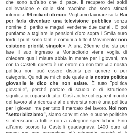
che sono tutt'altro che di pace. Il recupero dei soldi
dell'evasione e delle slot machine che sono stimati
intorno ai
96 miliardi di euro
. Vogliamo lavorare sulla
Rai
per farla diventare una televisione pubblica
senza
nomine di partito e magari venderne due canali. E poi
puntiamo a tagliare le pensioni d'oro sopra i 5mila euro
lordi. I punti sono tanti e comuni a tutto il Movimento:
non
esistono priorità singole
». A una 26enne che sta per
fare il suo ingresso a Montecitorio viene voglia di
chiedere quali misure abbia in mente per i giovani, ma
con la Castelli questo è un errore da non fare:«La nostra
politica non può essere distinta per genere o per
categoria. Quindi se mi chiede quale è
la nostra politica
giovanile le dico che non esiste
. È tutto "politica
giovanile", perché parlare di scuola e di istruzione
significa occuparsi di tutto. Così anche collegare il mondo
del lavoro alla ricerca e alle università non è una politica
per i giovani ma per tutto il mercato del lavoro.
Noi non
“settorializziamo”
, siamo convinti che le buone politiche
si riferiscano a tutti e non a categorie specifiche». Fino
all'anno scorso la Castelli guadagnava 1400 euro al