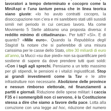
lavoratori a tempo determinato e cocopro come la
MiniAspi e l'
una tantum
pensa che in linea teorica
siano giuste
: «Io ho avuto contratti cocopro, la
disoccupazione non c'era e mi sarebbero stati utili sussidi
simili nel periodo in cui cercavo lavoro. Ma come
Movimento 5 Stelle abbiamo una proposta diversa: il
reddito minimo di cittadinanza
». Per tutti? «Sì». E di
quanto? «
Mille euro
». Quando la
Repubblica degli
Stagisti
fa notare che si parlerebbe di una misura
carissima per le casse dello Stato,
oltre 30 miliardi di euro
all'anno
, la Mucci «su due piedi» non sa quantificare però
sostiene di sapere da dove prendere tutti quei soldi:
«
Con i tagli agli sprechi.
Pensiamo a un tetto massimo
per gli stipendi, le pensioni e i vitalizi ingiustificati.
Stop
ai grandi investimenti come la Tav
e le altre
infrastrutture non necessarie.
Abolizione delle province
e nessun rimborso elettorale, né finanziamenti a
partiti e giornali
. Riduzione delle spese militari:
i caccia
F35 e i sommergibili non ci servono, è la Costituzione
stessa a dire che siamo a favore della pace
. Lotta alla
corruzione con una legge
ad hoc
, riduzione del numero