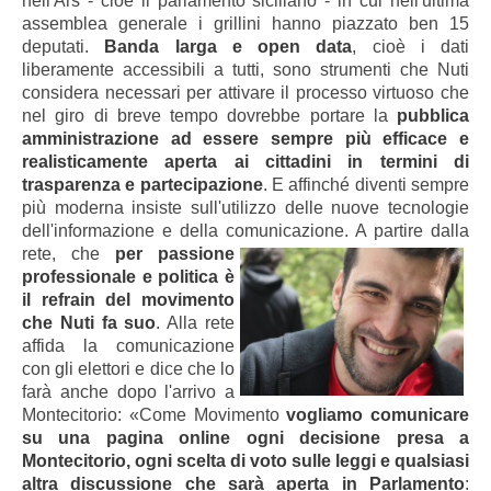
nell'Ars - cioè il parlamento siciliano - in cui nell'ultima
assemblea generale i grillini hanno piazzato ben 15
deputati.
Banda larga e open data
, cioè i dati
liberamente accessibili a tutti, sono strumenti che Nuti
considera necessari per attivare il processo virtuoso che
nel giro di breve tempo dovrebbe portare la
pubblica
amministrazione ad essere sempre più efficace e
realisticamente aperta ai cittadini in termini di
trasparenza e partecipazione
. E affinché diventi sempre
più moderna insiste sull'utilizzo delle nuove tecnologie
dell'informazione e della comunicazione.
A partire dalla
rete, che
per passione
professionale e politica è
il refrain del movimento
che Nuti fa suo
. Alla rete
affida la comunicazione
con gli elettori e dice che lo
farà anche dopo l'arrivo a
Montecitorio: «Come Movimento
vogliamo comunicare
su una pagina online ogni decisione presa a
Montecitorio, ogni scelta di voto sulle leggi e qualsiasi
altra discussione che sarà aperta in Parlamento
: