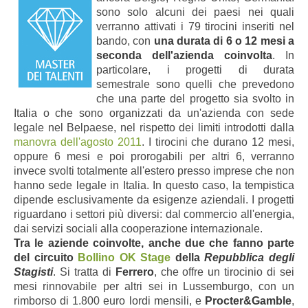
sono solo alcuni dei paesi nei quali
verranno attivati i 79 tirocini inseriti nel
bando, con
una durata di 6 o 12 mesi a
seconda dell'azienda coinvolta
. In
particolare, i progetti di durata
semestrale sono quelli che prevedono
che una parte del progetto sia svolto in
Italia o che sono organizzati da un'azienda con sede
legale nel Belpaese, nel rispetto dei limiti introdotti dalla
manovra dell'agosto 2011
. I tirocini che durano 12 mesi,
oppure 6 mesi e poi prorogabili per altri 6, verranno
invece svolti totalmente all'estero presso imprese che non
hanno sede legale in Italia. In questo caso, la tempistica
dipende esclusivamente da esigenze aziendali. I progetti
riguardano i settori più diversi: dal commercio all'energia,
dai servizi sociali alla cooperazione internazionale.
Tra le aziende coinvolte, anche due che fanno parte
del circuito
Bollino OK Stage
della
Repubblica degli
Stagisti
. Si tratta di
Ferrero
, che offre un tirocinio di sei
mesi rinnovabile per altri sei in Lussemburgo, con un
rimborso di 1.800 euro lordi mensili, e
Procter&Gamble
,