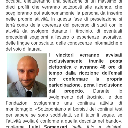
occupa, effettueranno una selezione di un massimo di
dieci profili che verranno sottoposti alle aziende, che
sceglieranno poi autonomamente la persona da inserire
nelle proprie attività. In questa fase di preselezione si
terrà conto della coerenza del percorso di studi con le
attività da svolgere durante il tirocinio, di eventuali
precedenti soggiorni all'estero o esperienze lavorative,
delle lingue conosciute, delle conoscenze informatiche e
del voto di laurea.
I vincitori verranno avvisati
esclusivamente tramite posta
elettronica e avranno 48 ore di
tempo dalla ricezione dell'email
per confermare la propria
partecipazione, pena l'esclusione
dal progetto
. Durante lo
svolgimento del tirocinio, le due
Fondazioni svolgeranno una continua attività di
monitoraggio.
«Sottoponiamo ai borsisti dei continui test
per sapere se sono soddisfatti, se il tutor li segue, se
l'attività svolta è conforme a quella descritta nel bando»,
conferma
Luigi Somenzari
[
nella foto a sinistra
],