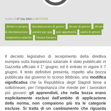
Scritto il
07 Giu 2026
in
NOTIZIE
direttiva europea
discriminazione di genere
divario di genere
divieto
di discriminazione
gender pay gap
pari opportunità
parità di genere
trasparenza salariale
Unione Europea
Il decreto legislativo di recepimento della direttiva
europea sulla trasparenza salariale è stato pubblicato in
Gazzetta ufficiale il 1° giugno, ed è entrato in vigore il 7
giugno. Il testo definitivo presenta, rispetto alla bozza
pubblicata dal governo lo scorso febbraio, una
modifica
significativa
che la
Repubblica degli Stagisti
tiene a
sottolineare, per l’importanza che riveste per i lavoratori
più giovani:
gli apprendisti, che nella bozza erano
esplicitamente esclusi dall'ambito di applicazione
della norma, non compaiono più tra le categorie
escluse. Si tratta di un cambiamento che riguarda