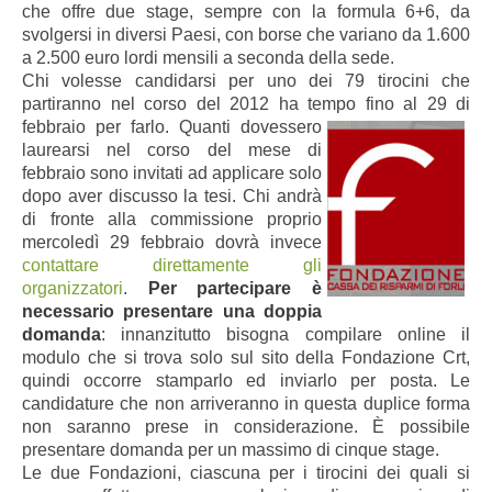
che offre due stage, sempre con la formula 6+6, da
svolgersi in diversi Paesi, con borse che variano da 1.600
a 2.500 euro lordi mensili a seconda della sede.
Chi volesse candidarsi per uno dei 79 tirocini che
partiranno nel corso del 2012 ha tempo fino al 29 di
febbraio
per farlo. Quanti dovessero
laurearsi nel corso del mese di
febbraio sono invitati ad applicare solo
dopo aver discusso la tesi. Chi andrà
di fronte alla commissione proprio
mercoledì 29 febbraio dovrà invec
e
contattare direttamente gli
organizzatori
.
Per partecipare è
necessario pres
entare una doppia
domanda
: innanzitutto bisogna compilare online il
modulo che si trova solo sul sito della
Fondazione Crt,
quindi occorre stamparlo ed inviarlo per posta. Le
candidature che non arriveranno in questa du
plice forma
non saranno prese in considerazione. È possibile
presentare domanda per un massimo di cinque stage.
Le due Fondazioni, ciascuna per i tirocini dei quali si