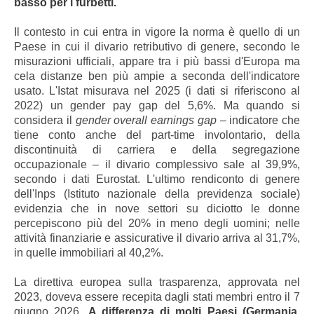
basso per i furbetti.
Il contesto in cui entra in vigore la norma è quello di un
Paese in cui il divario retributivo di genere, secondo le
misurazioni ufficiali, appare tra i più bassi d'Europa ma
cela distanze ben più ampie a seconda dell'indicatore
usato. L'Istat misurava nel 2025 (i dati si riferiscono al
2022) un gender pay gap del 5,6%. Ma quando si
considera il
gender overall earnings gap
– indicatore che
tiene conto anche del part-time involontario, della
discontinuità di carriera e della segregazione
occupazionale – il divario complessivo sale al 39,9%,
secondo i dati Eurostat. L'ultimo rendiconto di genere
dell'Inps (Istituto nazionale della previdenza sociale)
evidenzia che in nove settori su diciotto le donne
percepiscono più del 20% in meno degli uomini; nelle
attività finanziarie e assicurative il divario arriva al 31,7%,
in quelle immobiliari al 40,2%.
La direttiva europea sulla trasparenza, approvata nel
2023, doveva essere recepita dagli stati membri entro il 7
giugno 2026.
A differenza di molti Paesi (Germania,