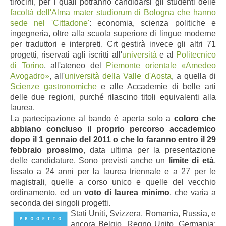
tirocini, per i quali potranno candidarsi gli studenti delle
facoltà dell'Alma mater studiorum di Bologna che hanno
sede nel 'Cittadone'
: economia, scienza politiche e
ingegneria, oltre alla scuola superiore di lingue moderne
per traduttori e interpreti. Crt gestirà invece gli altri 71
progetti, riservati agli iscritti all'
università
e al
Politecnico
di Torino
, all'ateneo del
Piemonte orientale «Amedeo
Avogadro»
, all'
università della Valle d'Aosta
, a quella di
Scienze gastronomiche
e alle Accademie di belle arti
delle due regioni, purché rilascino titoli equivalenti alla
laurea.
La partecipazione al bando è aperta solo a
coloro che
abbiano concluso il proprio percorso accademico
dopo il 1 gennaio del 2011 o che lo faranno entro il 29
febbraio prossimo
, data ultima per la presentazione
delle candidature. Sono previsti anche un
limite di età
,
fissato a 24 anni per la laurea triennale e a 27 per le
magistrali, quelle a corso unico e quelle del vecchio
ordinamento, ed un
voto di laurea minimo
, che varia a
seconda dei singoli progetti.
Stati Uniti, Svizzera, Romania, Russia, e
ancora Belgio, Regno Unito, Germania: