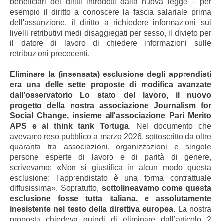
beneficiari dei diritti introdotti dalla nuova legge – per
esempio il diritto a conoscere la fascia salariale prima
dell'assunzione, il diritto a richiedere informazioni sui
livelli retributivi medi disaggregati per sesso, il divieto per
il datore di lavoro di chiedere informazioni sulle
retribuzioni precedenti.
Eliminare la (insensata) esclusione degli apprendisti
era una delle sette proposte di modifica avanzate
dall’osservatorio Lo stato del lavoro, il nuovo
progetto della nostra associazione Journalism for
Social Change, insieme all'associazione Pari Merito
APS e al think tank Tortuga
. Nel documento che
avevamo reso pubblico a marzo 2026, sottoscritto da oltre
quaranta tra associazioni, organizzazioni e singole
persone esperte di lavoro e di parità di genere,
scrivevamo: «Non si giustifica in alcun modo questa
esclusione: l'apprendistato è una forma contrattuale
diffusissima». Sopratutto,
sottolineavamo come questa
esclusione fosse tutta italiana, e assolutamente
inesistente nel testo della direttiva europea
. La nostra
proposta chiedeva quindi di eliminare dall’articolo 2