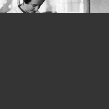
Donne e lavoro, si parte in salita fin
dalla Costituzione: quanta strada
ancora da fare