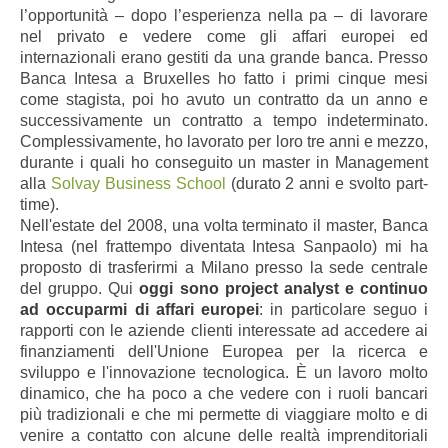
l’opportunità – dopo l’esperienza nella pa – di lavorare
nel privato e vedere come gli affari europei ed
internazionali erano gestiti da una grande banca. Presso
Banca Intesa a Bruxelles ho fatto i primi cinque mesi
come stagista, poi ho avuto un contratto da un anno e
successivamente un contratto a tempo indeterminato.
Complessivamente, ho lavorato per loro tre anni e mezzo,
durante i quali ho conseguito un master in Management
alla
Solvay Business School
(durato 2 anni e svolto part-
time).
Nell'estate del 2008, una volta terminato il master, Banca
Intesa (nel frattempo diventata Intesa Sanpaolo) mi ha
proposto di trasferirmi a Milano presso la sede centrale
del gruppo. Qui
oggi sono project analyst e continuo
ad occuparmi di affari europei
: in particolare seguo i
rapporti con le aziende clienti interessate ad accedere ai
finanziamenti dell'Unione Europea per la ricerca e
sviluppo e l'innovazione tecnologica. È un lavoro molto
dinamico, che ha poco a che vedere con i ruoli bancari
più tradizionali e che mi permette di viaggiare molto e di
venire a contatto con alcune delle realtà imprenditoriali