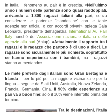
In Italia il fenomeno au pair è in crescita.
«Nell’ultimo
anno i numeri delle partenze sono quasi raddoppiati,
arrivando a 1.300 ragazzi italiani alla pari
, senza
considerare le partenze “clandestine” con le tante
agenzie non ufficiali o con accordi privati», spiega Gaia
Leonardi, presidente dell’agenzia
International Au Pair
Italy
nonché dell'
Associazione nazionale italiana delle
agenzie alla pari
(Aniap),
«Attualmente il rapporto tra i
ragazzi e le ragazze che partono è di uno a dieci. Le
ragazze sono sicuramente le più richieste, soprattutto
se hanno esperienza con i bambini,
ma i ragazzi
stanno aumentando».
Le mete preferite dagli italiani sono Gran Bretagna e
Irlanda
– per lo più per la maggiore vicinanza e per la
lingua – seguite da Stati Uniti, Australia, Nuova Zelanda,
Francia, Germania, Cina.
Il 90% delle esperienze au
pair va a buon fine
: solo il 10% viene interrotto prima del
termine.
Tra le destinazioni, l'Italia