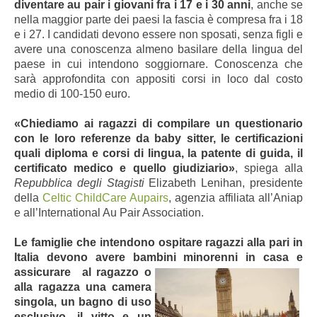
diventare au pair i giovani fra i 17 e i 30 anni
, anche se
nella maggior parte dei paesi la fascia è compresa fra i 18
e i 27. I candidati devono essere non sposati, senza figli e
avere una conoscenza almeno basilare della lingua del
paese in cui intendono soggiornare. Conoscenza che
sarà approfondita con appositi corsi in loco dal costo
medio di 100-150 euro.
«Chiediamo ai ragazzi di compilare un questionario
con le loro referenze da baby sitter, le certificazioni
quali diploma e corsi di lingua, la patente di guida, il
certificato medico e quello giudiziario»
, spiega alla
Repubblica degli Stagisti
Elizabeth Lenihan, presidente
della
Celtic ChildCare Aupairs
, agenzia affiliata all’Aniap
e all’International Au Pair Association.
Le famiglie che intendono ospitare ragazzi alla pari in
Italia devono avere bambini minorenni in casa e
assicurare al ragazzo o
alla ragazza una camera
singola, un bagno di uso
esclusivo, il vitto e un