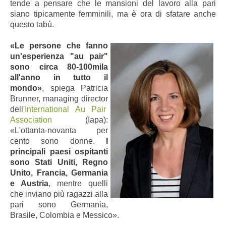
tende a pensare che le mansioni del lavoro alla pari
siano tipicamente femminili, ma è ora di sfatare anche
questo tabù.
«Le persone che fanno
un'esperienza "au pair"
sono circa 80-100mila
all'anno in tutto il
mondo»
, spiega Patricia
Brunner, managing director
dell'
International Au Pair
Association
(Iapa):
«L'ottanta-novanta per
cento sono donne.
I
principali paesi ospitanti
sono Stati Uniti, Regno
Unito, Francia, Germania
e Austria
, mentre quelli
che inviano più ragazzi alla
pari sono Germania,
Brasile, Colombia e Messico».