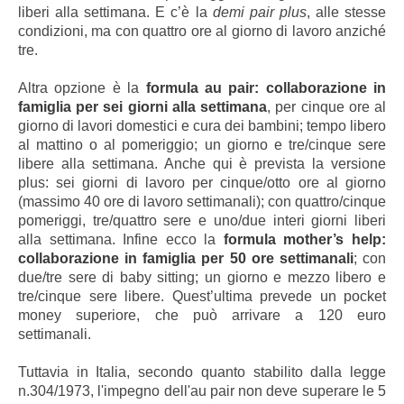
liberi alla settimana. E c’è la
demi pair plus
, alle stesse
condizioni, ma con quattro ore al giorno di lavoro anziché
tre.
Altra opzione è la
formula au pair: collaborazione in
famiglia per sei giorni alla settimana
, per cinque ore al
giorno di lavori domestici e cura dei bambini; tempo libero
al mattino o al pomeriggio; un giorno e tre/cinque sere
libere alla settimana. Anche qui è prevista la versione
plus: sei giorni di lavoro per cinque/otto ore al giorno
(massimo 40 ore di lavoro settimanali); con quattro/cinque
pomeriggi, tre/quattro sere e uno/due interi giorni liberi
alla settimana. Infine ecco la
formula mother’s help:
collaborazione in famiglia per 50 ore settimanali
; con
due/tre sere di baby sitting; un giorno e mezzo libero e
tre/cinque sere libere. Quest’ultima prevede un pocket
money superiore, che può arrivare a 120 euro
settimanali.
Tuttavia in Italia, secondo quanto stabilito dalla legge
n.304/1973, l'impegno dell'au pair non deve superare le 5