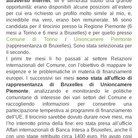
attraverso Internet
. Mi è sembrata subito una grande
opportunità: erano disponibili alcune posizioni all’estero
per cui era richiesto un profilo molto simile al mio, e,
incredibile ma vero, erano ben remunerate. Mi sono
candidata per il tirocinio presso la Regione Piemonte (6
mesi a Torino e 6 mesi a Bruxelles) e per quello presso
Comune di Torino
/
Unioncamere Piemonte
(rappresentanza di Bruxelles). Sono stata selezionata per
il secondo.
I primi tre mesi li ho passati al settore Relazioni
internazionali del Comune, con l’obiettivo di mappare le
esigenze e le problematiche in materia di finanziamenti
europei. I successivi sei mesi
sono stata all'ufficio di
rappresentanza di Bruxelles di Unioncamere
Piemonte
, analizzando e monitorando le politiche
comunitarie di interesse dei vari settori del Comune e
raccogliendo informazioni per consentire una
partecipazione tempestiva ai programmi di finanziamento
dell’UE. Il tirocinio sarebbe dovuto durare nove mesi, ma
l’ho interrotto prima della fine: ero stata presa all’ufficio
Affari internazionali di Banca Intesa a Bruxelles, anche lì
con uno stage retribuito circa 1400 euro. Ho avuto così