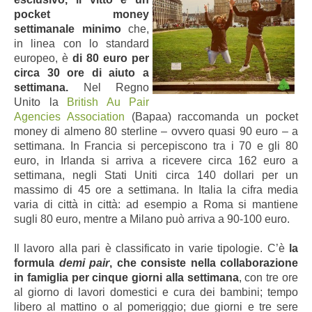
pocket money
settimanale minimo
che,
in linea con lo standard
europeo, è
di 80 euro per
circa 30 ore di aiuto a
settimana.
Nel Regno
Unito la
British Au Pair
Agencies Association
(Bapaa) raccomanda un pocket
money di almeno 80 sterline – ovvero quasi 90 euro – a
settimana. In Francia si percepiscono tra i 70 e gli 80
euro, in Irlanda si arriva a ricevere circa 162 euro a
settimana, negli Stati Uniti circa 140 dollari per un
massimo di 45 ore a settimana. In Italia la cifra media
varia di città in città: ad esempio a Roma si mantiene
sugli 80 euro, mentre a Milano può arriva a 90-100 euro.
Il lavoro alla pari è classificato in varie tipologie. C’è
la
formula
demi pair
, che consiste nella collaborazione
in famiglia per cinque giorni alla settimana
, con tre ore
al giorno di lavori domestici e cura dei bambini; tempo
libero al mattino o al pomeriggio; due giorni e tre sere