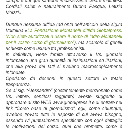
campo e dunque sarebbe imbarazzante creare malintesi.
Cordiali saluti e naturalmente Buona Pasqua, Letizia
Moizzi».
Dunque nessuna diffida (ad onta dell’articolo della sig.ra
Voltolina «
La Fondazione Montanelli diffida Globalpress:
“Non siete autorizzati a usare il nome di Indro Montanelli
per il vostro corso di giornalismo”
), ma scambio di gentili
richieste come usuale tra professionisti.
In definitiva, viene fornita attraverso il Vs. giornale
informatico una gran quantità di insinuazioni ed illazioni,
che alla prova dei fatti si rivelano macroscopicamente
infondate
Operiamo da decenni in questo settore in totale
trasparenza.
Se al sig. “Alessandro” (costantemente menzionato come
Vs. lettore, sentitosi raggirato) aveste suggerito di
approdare al sito WEB www.globalpress.it e di entrare nel
link “Corso base di giornalismo”, egli, come chiunque,
avrebbe trovato tutte le risposte di cui aveva bisogno,
essendo ivi puntualmente specificato con ogni dettaglio
le motivazioni del corso, quel che promette, come è