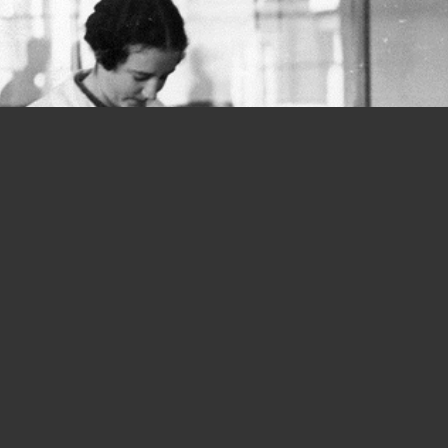
Donne e lavoro, si parte in salita fin
dalla Costituzione: quanta strada
ancora da fare