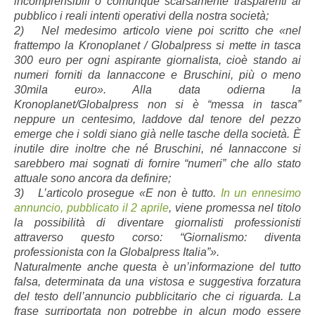
incomprensibili o comunque scarsamente trasparenti al
pubblico i reali intenti operativi della nostra società;
2) Nel medesimo articolo viene poi scritto che «nel
frattempo la Kronoplanet / Globalpress si mette in tasca
300 euro per ogni aspirante giornalista, cioè stando ai
numeri forniti da Iannaccone e Bruschini, più o meno
30mila euro». Alla data odierna la
Kronoplanet/Globalpress non si è “messa in tasca”
neppure un centesimo, laddove dal tenore del pezzo
emerge che i soldi siano già nelle tasche della società. È
inutile dire inoltre che né Bruschini, né Iannaccone si
sarebbero mai sognati di fornire “numeri” che allo stato
attuale sono ancora da definire;
3) L’articolo prosegue «E non è tutto.
In un ennesimo
annuncio, pubblicato il 2 aprile
, viene promessa nel titolo
la possibilità di diventare giornalisti professionisti
attraverso questo corso: “Giornalismo: diventa
professionista con la Globalpress Italia”».
Naturalmente anche questa è un’informazione del tutto
falsa, determinata da una vistosa e suggestiva forzatura
del testo dell’annuncio pubblicitario che ci riguarda. La
frase surriportata non potrebbe in alcun modo essere