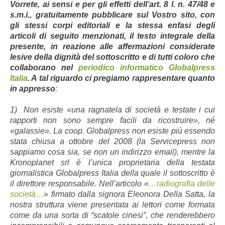
Vorrete, ai sensi e per gli effetti dell’art. 8 l. n. 47/48 e
s.m.i., gratuitamente pubblicare sul Vostro sito, con
gli stessi corpi editoriali e la stessa enfasi degli
articoli di seguito menzionati, il testo integrale della
presente, in reazione alle affermazioni considerate
lesive della dignità del sottoscritto e di tutti coloro che
collaborano nel
periodico informatico Globalpress
Italia
. A tal riguardo ci pregiamo rappresentare quanto
in appresso
:
1) No
n esiste «una ragnatela di società e testate i cui
rapporti non sono sempre facili da ricostruire», né
«galassie». La coop. Globalpress non esiste più essendo
stata chiusa a ottobre del 2008 (la Servicepress non
sappiamo cosa sia, se non un indirizzo email), mentre la
Kronoplanet srl è l’unica proprietaria della testata
giornalistica Globalpress Italia della quale il sottoscritto è
il direttore responsabile. Nell’articolo «
…radiografia delle
società…
» firmato dalla signora Eleonora Della Satta, la
nostra struttura viene presentata ai lettori come formata
come da una sorta di “scatole cinesi”, che renderebbero