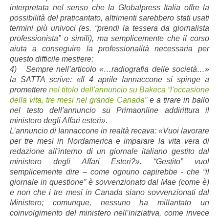
interpretata nel senso che la Globalpress Italia offre la
possibilità del praticantato, altrimenti sarebbero stati usati
termini più univoci (es. “prendi la tessera da giornalista
professionista” o simili), ma semplicemente che il corso
aiuta a conseguire la professionalità necessaria per
questo difficile mestiere;
4) Sempre nell’articolo «…radiografia delle società…»
la SATTA scrive: «Il 4 aprile Iannaccone si spinge a
promettere
nel titolo dell'annuncio su Bakeca “l'occasione
della vita, tre mesi nel grande Canada”
e a tirare in ballo
nel testo dell'annuncio su Primaonline addirittura il
ministero degli Affari esteri».
L’annuncio di Iannaccone in realtà recava: «Vuoi lavorare
per tre mesi in Nordamerica e imparare la vita vera di
redazione all'interno di un giornale italiano gestito dal
ministero degli Affari Esteri?». “Gestito” vuol
semplicemente dire – come ognuno capirebbe - che “il
giornale in questione” è sovvenzionato dal Mae (come è)
e non che i tre mesi in Canada siano sovvenzionati dal
Ministero; comunque, nessuno ha millantato un
coinvolgimento del ministero nell’iniziativa, come invece