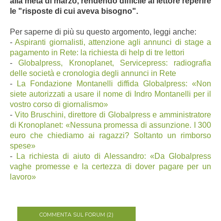
alla metà di marzo, rendendo difficile al lettore reperire
le "risposte di cui aveva bisogno".
Per saperne di più su questo argomento, leggi anche:
-
Aspiranti giornalisti, attenzione agli annunci di stage a
pagamento in Rete: la richiesta di help di tre lettori
-
Globalpress, Kronoplanet, Servicepress: radiografia
delle società e cronologia degli annunci in Rete
-
La Fondazione Montanelli diffida Globalpress: «Non
siete autorizzati a usare il nome di Indro Montanelli per il
vostro corso di giornalismo
»
-
Vito Bruschini, direttore di Globalpress e amministratore
di Kronoplanet: «Nessuna promessa di assunzione. I 300
euro che chiediamo ai ragazzi? Soltanto un rimborso
spese»
-
La richiesta di aiuto di Alessandro: «Da Globalpress
vaghe promesse e la certezza di dover pagare per un
lavoro»
COMMENTA SUL FORUM (2)