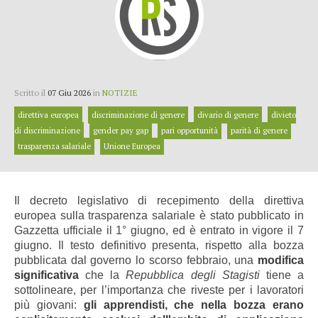
Scritto il
07 Giu 2026
in
NOTIZIE
direttiva europea
discriminazione di genere
divario di genere
divieto
di discriminazione
gender pay gap
pari opportunità
parità di genere
trasparenza salariale
Unione Europea
Il decreto legislativo di recepimento della direttiva
europea sulla trasparenza salariale è stato pubblicato in
Gazzetta ufficiale il 1° giugno, ed è entrato in vigore il 7
giugno. Il testo definitivo presenta, rispetto alla bozza
pubblicata dal governo lo scorso febbraio, una
modifica
significativa
che la
Repubblica degli Stagisti
tiene a
sottolineare, per l’importanza che riveste per i lavoratori
più giovani:
gli apprendisti, che nella bozza erano