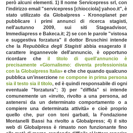
però alcuni elementi. 1) Il nome Servicepress srl, con
l'indirizzo email "servicepress [chiocciola] yahoo.it",
è
stato utilizzato da Globalpress - Kronoplanet per
pubblicare i primi annunci di ricerca stagisti,
nell'autunno 2009, sui siti Stageadvisor,
Immediapress e Bakeca.it; 2) se con le parole "vistosa
e suggestiva forzatura" il dottor Bruschini intende
che la
Repubblica degli Stagisti
abbia esagerato il
carattere ingannevole dell'annuncio, è opportuno
ricordare che
il titolo di quell'annuncio è
precisamente «Giornalismo: diventa professionista
con la Globalpress Italia»
e che che quando qualcuno
pubblica un'inserzione
ne compone in prima persona
sia il testo sia il titolo
,
ed è quindi responsabile di ogni
eventuale "forzatura";
3) per "diffida" si intende
comunemente un «invito, rivolto a una persona, ad
astenersi da un determinato comportamento o a
compiere una determinata attività» e cioè proprio
quello che, pur con toni garbati, la Fondazione
Montanelli Bassi ha rivolto a Globalpress; 4) il sito
web di Globalpress è rimasto non funzionante fino