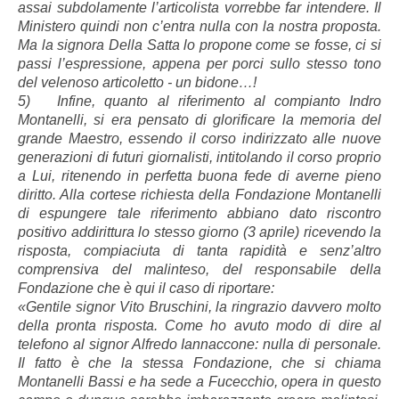
assai subdolamente l’articolista vorrebbe far intendere. Il
Ministero quindi non c’entra nulla con la nostra proposta.
Ma la signora Della Satta lo propone come se fosse, ci si
passi l’espressione, appena per porci sullo stesso tono
del velenoso articoletto - un bidone…!
5) Infine, quanto al riferimento al compianto Indro
Montanelli, si era pensato di glorificare la memoria del
grande Maestro, essendo il corso indirizzato alle nuove
generazioni di futuri giornalisti, intitolando il corso proprio
a Lui, ritenendo in perfetta buona fede di averne pieno
diritto. Alla cortese richiesta della Fondazione Montanelli
di espungere tale riferimento abbiano dato riscontro
positivo addirittura lo stesso giorno (3 aprile) ricevendo la
risposta, compiaciuta di tanta rapidità e senz’altro
comprensiva del malinteso, del responsabile della
Fondazione che è qui il caso di riportare:
«Gentile signor Vito Bruschini, la ringrazio davvero molto
della pronta risposta. Come ho avuto modo di dire al
telefono al signor Alfredo Iannaccone: nulla di personale.
Il fatto è che la stessa Fondazione, che si chiama
Montanelli Bassi e ha sede a Fucecchio, opera in questo