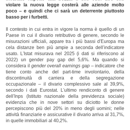
violare la nuova legge costerà alle aziende molto
poco – e quindi che ci sarà un deterrente piuttosto
basso per i furbetti.
Il contesto in cui entra in vigore la norma è quello di un
Paese in cui il divario retributivo di genere, secondo le
misurazioni ufficiali, appare tra i più bassi d'Europa ma
cela distanze ben più ampie a seconda dell'indicatore
usato. L'Istat misurava nel 2025 (i dati si riferiscono al
2022) un gender pay gap del 5,6%. Ma quando si
considera il
gender overall earnings gap
– indicatore che
tiene conto anche del part-time involontario, della
discontinuità di carriera e della segregazione
occupazionale – il divario complessivo sale al 39,9%,
secondo i dati Eurostat. L'ultimo rendiconto di genere
dell'Inps (Istituto nazionale della previdenza sociale)
evidenzia che in nove settori su diciotto le donne
percepiscono più del 20% in meno degli uomini; nelle
attività finanziarie e assicurative il divario arriva al 31,7%,
in quelle immobiliari al 40,2%.