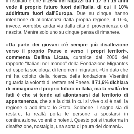
Il risultato è che
il 25% dei ragazzi tra i 17 e i 19 anni
vede il proprio futuro fuori dall’Italia, di cui il 10%
addirittura fuori dall’Europa
. Due su cinque hanno
intenzione di allontanarsi dalla propria regione, il 16%,
invece, vorrebbe andar via dalla città di provenienza o di
nascita. Mentre solo uno su cinque pensa di rimanere.
«
Da parte dei giovani c’è sempre più disaffezione
verso il proprio Paese e verso i propri territori»,
commenta Delfina Licata
, curatrice dal 2006 del
rapporto “Italiani nel mondo” della Fondazione Migrantes
ed esperta sociologa di fenomeni migratori.
«Un dato che
mi ha colpito della ricerca della fondazione Visentini
riguarda la volontà di restare nel Paese.
Il 71,6% dichiara
di immaginare il proprio futuro in Italia, ma la realtà dei
fatti è che si tende ad allontanarsi dal territorio di
appartenenza
, che sia la città in cui si vive o si è nati, la
regione o addirittura lo Stato.
Sebbene il sogno sia di
restare, la realtà porta le persone a spostarsi in
continuazione, volenti o nolenti. Questo poi si trasforma in
disaffezione, nostalgia, una sorta di paura del domani».