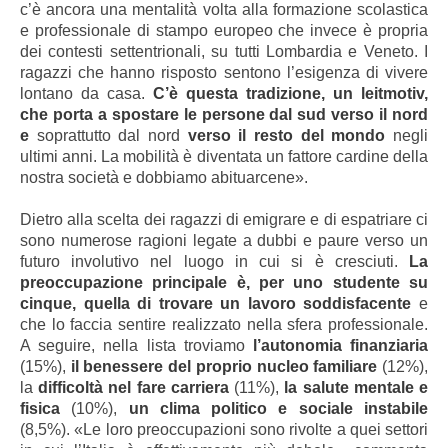
c’è ancora una mentalità volta alla formazione scolastica
e professionale di stampo europeo che invece è propria
dei contesti settentrionali, su tutti Lombardia e Veneto. I
ragazzi che hanno risposto sentono l’esigenza di vivere
lontano da casa.
C’è questa tradizione, un leitmotiv,
che porta a spostare le persone dal sud verso il nord
e
soprattutto dal nord
verso il resto del mondo
negli
ultimi anni. La mobilità è diventata un fattore cardine della
nostra società e dobbiamo abituarcene».
Dietro alla scelta dei ragazzi di emigrare e di espatriare ci
sono numerose ragioni legate a dubbi e paure verso un
futuro involutivo nel luogo in cui si è cresciuti.
La
preoccupazione principale è, per uno studente su
cinque, quella di trovare un lavoro soddisfacente
e
che lo faccia sentire realizzato nella sfera professionale.
A seguire, nella lista troviamo
l’autonomia finanziaria
(15%),
il benessere del proprio nucleo familiare
(12%),
la
difficoltà nel fare carriera
(11%),
la salute mentale e
fisica
(10%),
un clima politico e sociale instabile
(8,5%). «Le loro preoccupazioni sono rivolte a quei settori