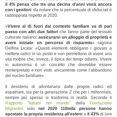
il 4% pensa che tra una decina d'anni vivrà ancora
con i genitori
: da notare che la percentuale di sfiduciati è
raddoppiata rispetto al 2020.
«
Vivere al di fuori dal contesto familiare va di pari
passo con altri due fattori
che fanno parte del tessuto
culturale italiano
: assicurarsi un alloggio di proprietà e
avere iniziato un percorso di risparmio
» ragiona
Delfina Licata: «Questi elementi obbligano i giovani a
mettere radici in un posto e non permettono di avere una
vita mobile che, invece, è tipica dei tempi odierni. Vivere
in autonomia è un concetto che dovrebbe essere
reinterpretato e non visto unicamente come l’abbandono
del nucleo familiare».
Il desiderio di allontanarsi dalle proprie radici ed
espatriare, sia per la generazione Z che per i millennials,
sempre più spesso si trasforma in realtà. Secondo il
Rapporto "Italiani nel mondo"
della
Fondazione
Migrantes
solo
nel 2020 110mila persone hanno
spostato la propria residenza all’estero
e
il 43%
di loro