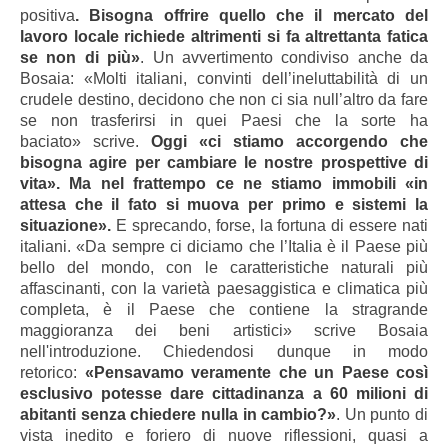
positiva
. Bisogna offrire quello che il mercato del
lavoro locale richiede altrimenti si fa altrettanta fatica
se non di più»
. Un avvertimento condiviso anche da
Bosaia:
«Molti italiani, convinti dell’ineluttabilità di un
crudele destino, decidono che non ci sia null’altro da fare
se non trasferirsi in quei Paesi che la sorte ha
baciato» scrive.
Oggi «ci stiamo accorgendo che
bisogna agire per cambiare le nostre prospettive di
vita». Ma nel frattempo ce ne stiamo immobili «in
attesa che il fato si muova per primo e sistemi la
situazione».
E sprecando, forse, la fortuna di essere nati
italiani.
«Da sempre ci diciamo che l’Italia è il Paese più
bello del mondo, con le caratteristiche naturali più
affascinanti, con la varietà paesaggistica e climatica più
completa, è il Paese che contiene la stragrande
maggioranza dei beni artistici» scrive Bosaia
nell'introduzione. Chiedendosi dunque in modo
retorico:
«Pensavamo veramente che un Paese così
esclusivo potesse dare cittadinanza a 60 milioni di
abitanti senza chiedere nulla in cambio?»
. Un punto di
vista inedito e foriero di nuove riflessioni, quasi a