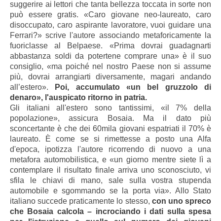
suggerire ai lettori che tanta bellezza toccata in sorte non
può essere gratis. «Caro giovane neo-laureato, caro
disoccupato, caro aspirante lavoratore, vuoi guidare una
Ferrari?» scrive l'autore associando metaforicamente la
fuoriclasse al Belpaese. «Prima dovrai guadagnarti
abbastanza soldi da potertene comprare una» è il suo
consiglio, «ma poiché nel nostro Paese non si assume
più, dovrai arrangiarti diversamente, magari andando
all’estero».
Poi, accumulato «un bel gruzzolo di
denaro», l'auspicato ritorno in patria.
Gli italiani all'estero sono tantissimi, «il 7% della
popolazione», assicura Bosaia. Ma il dato più
sconcertante è che dei 60mila giovani espatriati il 70% è
laureato. È come se si rimettesse a posto una Alfa
d'epoca, ipotizza l'autore ricorrendo di nuovo a una
metafora automobilistica, e «un giorno mentre siete lì a
contemplare il risultato finale arriva uno sconosciuto, vi
sfila le chiavi di mano, sale sulla vostra stupenda
automobile e sgommando se la porta via». Allo Stato
italiano succede praticamente lo stesso,
con uno spreco
che Bosaia calcola – incrociando i dati sulla spesa