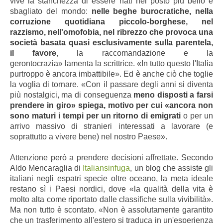
vive la stanchezza di essere nati nel posto più bello e
sbagliato del mondo:
nelle beghe burocratiche, nella
corruzione quotidiana piccolo-borghese, nel
razzismo, nell'omofobia, nel ribrezzo che provoca una
società basata quasi esclusivamente sulla parentela,
il favore
, la raccomandazione e la
gerontocrazia» lamenta la scrittrice. «In tutto questo l'Italia
purtroppo è ancora imbattibile». Ed è anche ciò che toglie
la voglia di tornare. «Con il passare degli anni si diventa
più nostalgici, ma di conseguenza
meno disposti a farsi
prendere in giro» spiega, motivo per cui «ancora non
sono maturi i tempi per un ritorno di emigrati
o per un
arrivo massivo di stranieri interessati a lavorare (e
soprattutto a vivere bene) nel nostro Paese».
Attenzione però a prendere decisioni affrettate. Secondo
Aldo Mencaraglia di
Italiansinfuga
, un blog che assiste gli
italiani negli espatri specie oltre oceano, la meta ideale
restano sì i Paesi nordici, dove «la qualità della vita è
molto alta come riportato dalle classifiche sulla vivibilità».
Ma non tutto è scontato. «Non è assolutamente garantito
che un trasferimento all'estero si traduca in un'esperienza