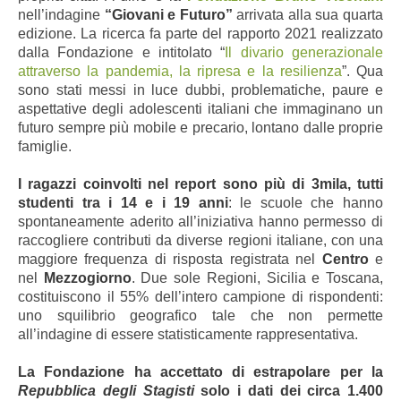
nell’indagine
“Giovani e Futuro”
arrivata alla sua quarta
edizione. La ricerca fa parte del rapporto 2021 realizzato
dalla Fondazione e intitolato “
Il divario generazionale
attraverso la pandemia, la ripresa e la resilienza
”. Qua
sono stati messi in luce dubbi, problematiche, paure e
aspettative degli adolescenti italiani che immaginano un
futuro sempre più mobile e precario, lontano dalle proprie
famiglie.
I ragazzi coinvolti nel report sono più di 3mila
, tutti
studenti tra i 14 e i 19 anni
: l
e scuole che hanno
spontaneamente aderito all’iniziativa hanno permesso di
raccogliere contributi
da diverse regioni italiane, con una
maggiore frequenza di risposta registrata nel
Centro
e
nel
Mezzogiorno
. Due sole Regioni, Sicilia e Toscana,
costituiscono il 55% dell’intero campione di rispondenti:
uno squilibrio geografico tale che non permette
all’indagine di essere statisticamente rappresentativa.
La Fondazione ha accettato di estrapolare per la
Repubblica degli Stagisti
solo i dati dei circa 1.400