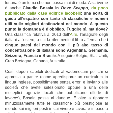
fortuna è un tema che non passa mai di moda. A scriverne
è anche
Claudio Bosaia in
Dove Scappo,
da poco
pubblicato dalla casa editrice Iacobelli
: una sorta di
guida all'espatrio con tanto di classifiche e numeri
utili sulle migliori destinazioni nel mondo.
A questo
punto la domanda è d'obbligo.
Fuggire sì, ma dove?
Una classifica relativa al 2013 dell'
Aire
, l'anagrafe degli
italiani all'estero, a cui fa riferimento il libro afferma che
i
cinque paesi del mondo con il più alto tasso di
concentrazione di italiani sono Argentina, Germania,
Svizzera, Francia e Brasile
. A seguire Belgio, Stati Uniti,
Gran Bretagna, Canada, Australia.
Così, dopo i capitoli dedicati al vademecum per chi si
appresta a partire (come «predisporre un curriculum in
lingua inglese, possibilmente senza errori e inviarlo alle
società che avete selezionato oppure a una delle
molteplici agenzie locali che pubblicano offerte di
lavoro»), Bosaia passa al dunque. E oltre a riportare
minuziosamente tutte le classifiche più prestigiose al
mondo sui migliori posti in cui vivere e lavorare in base a