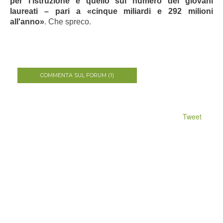
per l'istruzione e quello sul numero dei giovani
laureati –
pari a «cinque miliardi e 292 milioni
all'anno»
. Che spreco.
COMMENTA SUL FORUM (1)
Tweet