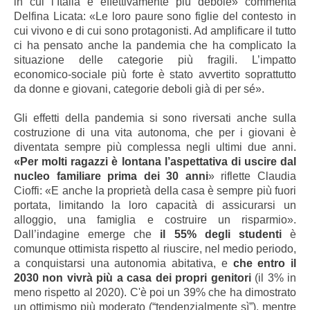
in cui l’Italia è effettivamente più debole» commenta
Delfina Licata: «Le loro paure sono figlie del contesto in
cui vivono e di cui sono protagonisti. Ad amplificare il tutto
ci ha pensato anche la pandemia che ha complicato la
situazione delle categorie più fragili. L’impatto
economico-sociale più forte è stato avvertito soprattutto
da donne e giovani, categorie deboli già di per sé».
Gli effetti della pandemia si sono riversati anche sulla
costruzione di una vita autonoma, che per i giovani è
diventata sempre più complessa negli ultimi due anni.
«Per molti ragazzi è lontana l’aspettativa di uscire dal
nucleo familiare prima dei 30 anni
» riflette
Claudia
Cioffi: «
E anche la proprietà della casa è sempre più fuori
portata, limitando la loro capacità di assicurarsi un
alloggio, una famiglia e costruire un risparmio».
Dall’indagine emerge che
il 55% degli studenti
è
comunque ottimista rispetto al riuscire, nel medio periodo,
a conquistarsi una autonomia abitativa, e
che entro il
2030 non vivrà più a casa dei propri genitori
(il 3% in
meno rispetto al 2020). C'è poi un 39% che ha dimostrato
un ottimismo più moderato (“tendenzialmente sì”), mentre