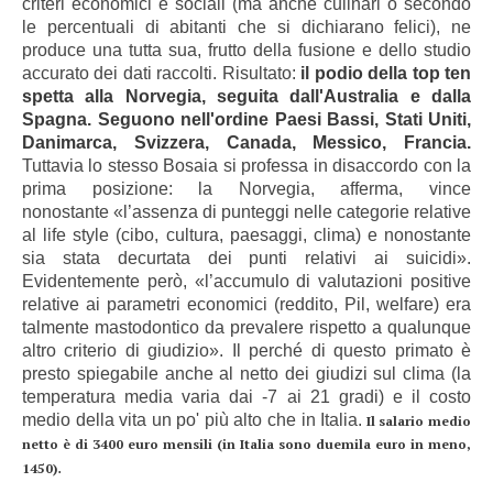
criteri economici e sociali (ma anche culinari o secondo
le percentuali di abitanti che si dichiarano felici), ne
produce una tutta sua, frutto della fusione e dello studio
accurato dei dati raccolti. Risultato:
il podio della top ten
spetta alla Norvegia, seguita dall'Australia e dalla
Spagna. Seguono nell'ordine Paesi Bassi, Stati Uniti,
Danimarca, Svizzera, Canada, Messico, Francia.
Tuttavia
lo stesso Bosaia si professa in disaccordo con la
prima posizione: la Norvegia, afferma, vince
nonostante «l’assenza di punteggi nelle categorie relative
al life style (cibo, cultura, paesaggi, clima) e nonostante
sia stata decurtata dei punti relativi ai suicidi».
Evidentemente però, «l’accumulo di valutazioni positive
relative ai parametri economici (reddito, Pil, welfare) era
talmente mastodontico da prevalere rispetto a qualunque
altro criterio di giudizio». Il perché di questo primato è
presto spiegabile anche al netto dei giudizi sul clima (la
temperatura media varia dai -7 ai 21 gradi) e il costo
medio della vita un po' più alto che in Italia.
Il salario medio
netto è di 3400 euro mensili (in Italia sono duemila euro in meno,
.
1450)