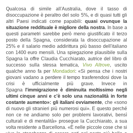
Qualcosa di simile all'Australia, dove il tasso di
disoccupazione è peraltro del solo 5%, e di quasi tutti gli
altri Paesi indicati come papabili:
quasi ovunque la
situazione reddituale è migliore della nostra
. In base a
questi parametri sarebbe però meno giustificato il terzo
posto della Spagna, considerata la disoccupazione al
25% e il salario medio addirittura più basso dell'italiano
con 1400 euro mensili. Una spiegazione plausibile sulla
Spagna la offre Claudia Cucchiarato, autrice del libro di
successo sulla stessa tematica,
Vivo Altrove
, uscito
qualche anno fa per
Mondadori
: «Si pensa che i nostri
giovani vadano a perdere il tempo trasferendosi dove la
crisi è ufficialmente più grave. Invece in
Spagna
l'immigrazione è diminuita moltissimo negli
ultimi cinque anni e c'è solo una nazionalità in forte
costante aumento»: gli italiani ovviamente
, che «sono
di nuovo gli stranieri più numerosi qui». E questo perché
non ce ne andiamo solo per problemi lavorativi, bensì
culturali e di mentalità» prosegue la Cucchiarato, a sua
volta residente a Barcellona. «È nelle piccole cose che si