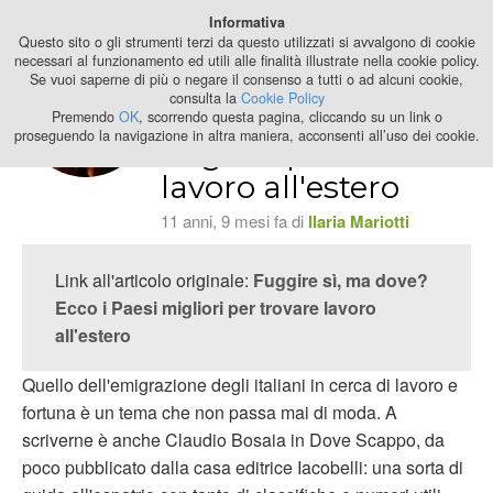
Best Stage
Informativa
2024
Questo sito o gli strumenti terzi da questo utilizzati si avvalgono di cookie
necessari al funzionamento ed utili alle finalità illustrate nella cookie policy.
Se vuoi saperne di più o negare il consenso a tutti o ad alcuni cookie,
Fuggire sì, ma
consulta la
Cookie Policy
dove? Ecco i Paesi
Premendo
OK
, scorrendo questa pagina, cliccando su un link o
proseguendo la navigazione in altra maniera, acconsenti all’uso dei cookie.
migliori per trovare
lavoro all'estero
11 anni, 9 mesi fa di
Ilaria Mariotti
Link all'articolo originale:
Fuggire sì, ma dove?
Ecco i Paesi migliori per trovare lavoro
all'estero
Quello dell'emigrazione degli italiani in cerca di lavoro e
fortuna è un tema che non passa mai di moda. A
scriverne è anche Claudio Bosaia in Dove Scappo, da
poco pubblicato dalla casa editrice Iacobelli: una sorta di