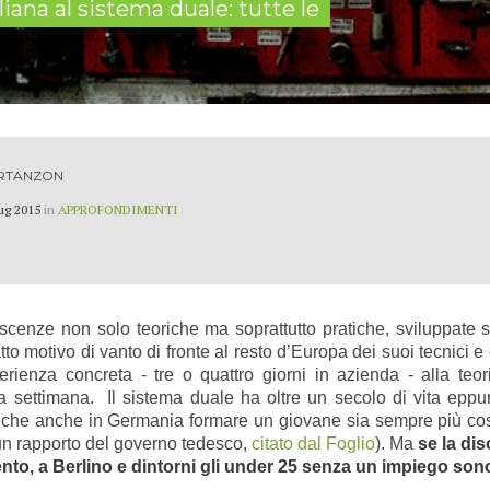
liana al sistema duale: tutte le
RTANZON
ug 2015
in
APPROFONDIMENTI
oscenze non solo teoriche ma soprattutto pratiche, sviluppate
to motivo di vanto di fronte al resto d’Europa dei suoi tecnici e
rienza concreta - tre o quattro giorni in azienda - alla teori
 a settimana. Il sistema duale ha oltre un secolo di vita eppu
are che anche in Germania formare un giovane sia sempre più cos
n rapporto del governo tedesco,
citato dal Foglio
). Ma
se la dis
ento, a Berlino e dintorni gli under 25 senza un impiego so