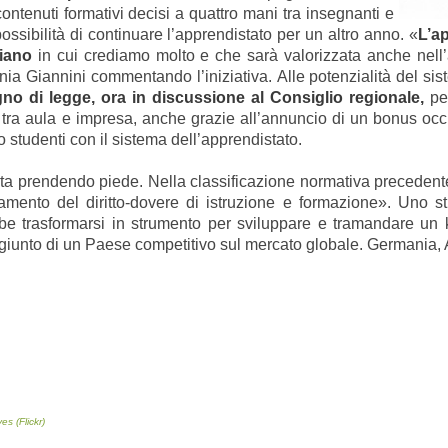
ontenuti formativi decisi a quattro mani tra insegnanti e
ossibilità di continuare l’apprendistato per un altro anno. «
L’a
liano
in cui crediamo molto e che sarà valorizzata anche nell
efania Giannini commentando l’iniziativa. Alle potenzialità del 
no di legge, ora in discussione al Consiglio regionale,
per
a tra aula e impresa, anche grazie all’annuncio di un bonus o
 studenti con il sistema dell’apprendistato.
a prendendo piede. Nella classificazione normativa precedente, 
etamento del diritto-dovere di istruzione e formazione». Uno s
bbe trasformarsi in strumento per sviluppare e tramandare un
ggiunto di un Paese competitivo sul mercato globale. Germania, 
es (Flickr)