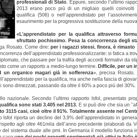
professionali di Stato
. Eppure, secondo l’ultimo rappo
2013 erano poco più di un migliaio quelli coinvolti 
qualifica (506) o nell’apprendistato per l’assolviment
esaurimento per la progressiva sostituzione della nuova
«L’apprendistato per la qualifica attraverso form
sfruttato pochissimo. Pesa la concorrenza degli stag
ega Rosato. Come dire:
per i ragazzi stessi, finora, è rimast
correnza dell’apprendistato professionalizzante: si fatica a tro
lomato, che passare per la trafila degli accordi formativi da stip
visto come un rapporto a medio-lungo termine.
Difficile, per un 
 un organico magari già in sofferenza
», precisa Rosato. 
ll’apprendistato per la qualifica, ma anche nella fascia di giova
 si sono dimezzati, passando da oltre il 60% a poco più del 30%.
ello nazionale. Secondo l’ultimo rapporto Isfol, presentato pro
ualifica sono stati 3.405 nel 2013.
E si può dire che sia un "a
to 3115 casi, cioè oltre il 91%.
Totalmente assente nel Centro
o Isfol riporta un declino del 3,9% dell’apprendistato in gene
, rispetto agli oltre 461mila dell’anno precedente (elaborati da V
del sistema duale alle pmi. In Germania il modello funziona in 
 a caso
uno dei pochi progetti sperimentali già attivi in Italia