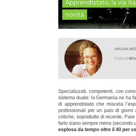
Apprendistato, la via ita
novità
MAURA BE
Scritto il
08 L
Specializzati, competenti, con con
sistema duale: l
a Germania ne ha fat
di apprendistato che miscela l’espe
professionali per un paio di giorni
critiche, soprattutto di recente. P
farlo siano sempre meno (secondo u
esplosa da tempo oltre il 40 per c