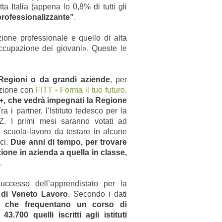
a Italia (appena lo 0,8% di tutti gli
 professionalizzante”
.
zione professionale e quello di alta
occupazione dei giovani». Queste le
e Regioni o da grandi aziende
, per
azione con
FITT - Forma il tuo futuro
.
+, che vedrà impegnati la Regione
Tra i partner, l’Istituto tedesco per la
Z. I primi mesi saranno votati ad
 scuola-lavoro da testare in alcune
ici.
Due anni di tempo, per trovare
ione in azienda a quella in classe,
.
uccesso dell’apprendistato per la
e di Veneto Lavoro
. Secondo i dati
i che frequentano un corso di
.700 quelli iscritti agli istituti