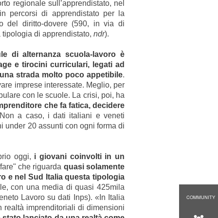
rto regionale sull’apprendistato, nel
in percorsi di apprendistato per la
o del diritto-dovere (590, in via di
 tipologia di apprendistato,
ndr
).
ule di alternanza scuola-lavoro è
e e tirocini curriculari, legati ad
o una strada molto poco appetibile
.
vare imprese interessate. Meglio, per
ulare con le scuole. La crisi, poi, ha
imprenditore che fa fatica, decidere
Non a caso, i dati italiani e veneti
ni under 20 assunti con ogni forma di
prio oggi,
i giovani coinvolti in un
ffare" che riguarda
quasi solamente
 e nel Sud Italia questa tipologia
rale, con una media di quasi 425mila
eneto Lavoro su dati Inps). «In Italia
COMMUNITY
realtà imprenditoriali di dimensioni
 è stato lanciato da una realtà come