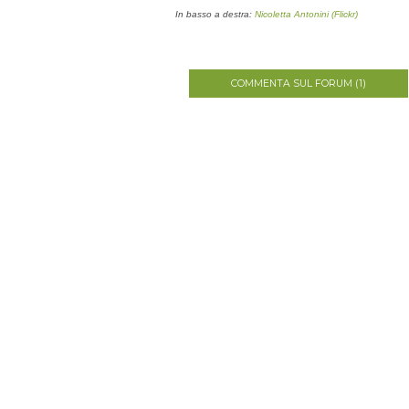
In basso a destra:
Nicoletta Antonini (Flickr)
COMMENTA SUL FORUM (1)