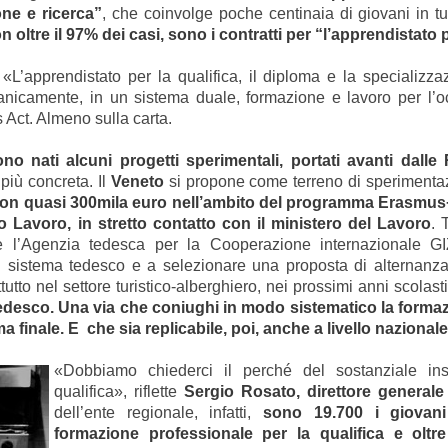
one e ricerca”
, che coinvolge poche centinaia di giovani in tutt
n oltre il 97% dei casi, sono i contratti per “l’apprendistato
L’apprendistato per la qualifica, il diploma e la specializza
anicamente, in un sistema duale, formazione e lavoro per l’
 Act. Almeno sulla carta.
ono nati alcuni progetti sperimentali, portati avanti dall
più concreta. Il
Veneto
si propone come terreno di speriment
con quasi 300mila euro nell’ambito del programma Erasmus
 Lavoro, in stretto contatto con il ministero del Lavoro
. 
e l’Agenzia tedesca per la Cooperazione internazionale GI
del sistema tedesco e a selezionare una proposta di alternanza
utto nel settore turistico-alberghiero, nei prossimi anni scolast
tedesco. Una via che coniughi in modo sistematico la formaz
 finale. E che sia replicabile, poi, anche a livello nazionale
«Dobbiamo chiederci il perché del sostanziale ins
qualifica», riflette
Sergio Rosato, direttore general
dell’ente regionale, infatti,
sono 19.700 i giovan
formazione professionale per la qualifica e oltre 43