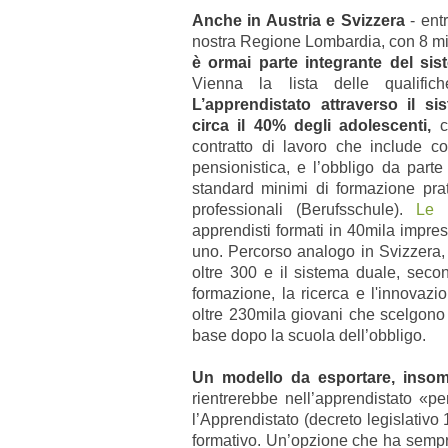
Anche in Austria e Svizzera
- ent
nostra Regione Lombardia, con 8 mili
è ormai parte integrante del sis
Vienna la lista delle qualific
L’apprendistato attraverso il s
circa il 40% degli adolescenti,
co
contratto di lavoro che include cop
pensionistica, e l’obbligo da parte
standard minimi di formazione prati
professionali (Berufsschule).
Le s
apprendisti formati in 40mila impres
uno. Percorso analogo in Svizzera, 
oltre 300 e il sistema duale, secon
formazione, la ricerca e l'innovazio
oltre 230mila giovani che scelgono
base dopo la scuola dell’obbligo.
Un modello da esportare, insom
rientrerebbe nell’apprendistato «pe
l’Apprendistato (decreto legislativo
formativo. Un’opzione che ha sempre 