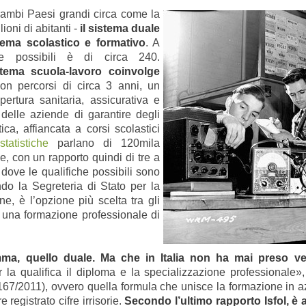
rambi Paesi grandi circa come la
oni di abitanti -
il sistema duale
tema scolastico e formativo
. A
he possibili è di circa 240.
istema scuola-lavoro coinvolge
n percorsi di circa 3 anni, un
ertura sanitaria, assicurativa e
 delle aziende di garantire degli
ca, affiancata a corsi scolastici
tatistiche
parlano di 120mila
e, con un rapporto quindi di tre a
dove le qualifiche possibili sono
do la Segreteria di Stato per la
ne, è l’opzione più scelta tra gli
 una formazione professionale di
ma, quello duale. Ma che in Italia non ha mai preso ve
r la qualifica il diploma e la specializzazione professionale
 167/2011), ovvero quella formula che unisce la formazione in a
registrato cifre irrisorie.
Secondo l’ultimo rapporto Isfol, è a