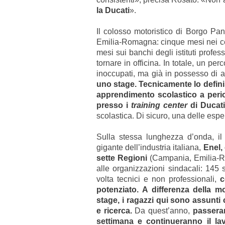
la Ducati
».
Il colosso motoristico di Borgo Pan
Emilia-Romagna: cinque mesi nei cent
mesi sui banchi degli istituti profes
tornare in officina. In totale, un pe
inoccupati, ma già in possesso di a
uno stage. Tecnicamente lo definis
apprendimento scolastico a periodi
presso i
training center
di Ducat
scolastica. Di sicuro, una delle esp
Sulla stessa lunghezza d’onda, i
gigante dell’industria italiana,
Enel, 
sette Regioni
(Campania, Emilia-R
alle organizzazioni sindacali: 145 s
volta tecnici e non professionali,
c
potenziato. A differenza della 
stage, i ragazzi qui sono assunti
e ricerca.
Da quest’anno,
passera
settimana e continueranno il la