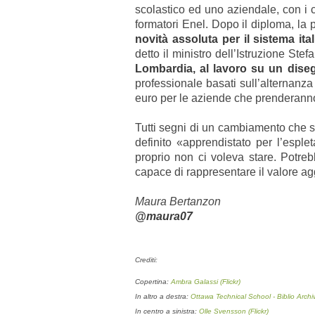
scolastico ed uno aziendale, con i c
formatori Enel. Dopo il diploma, la p
novità assoluta per il sistema ita
detto il ministro dell’Istruzione St
Lombardia, al lavoro su un diseg
professionale basati sull’alternanz
euro per le aziende che prenderanno
Tutti segni di un cambiamento che st
definito «apprendistato per l’espl
proprio non ci voleva stare. Potre
capace di rappresentare il valore a
Maura Bertanzon
@maura07
Crediti:
Copertina:
Ambra Galassi (Flickr)
In altro a destra:
Ottawa Technical School - Biblio Archiv
In centro a sinistra:
Olle Svensson (Flickr)