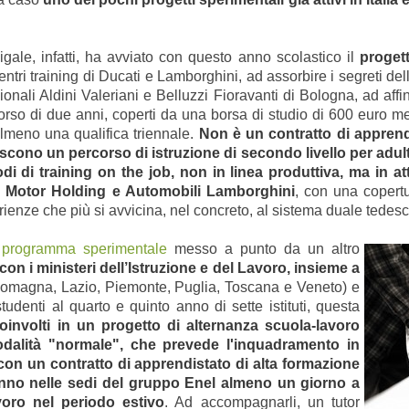
igale, infatti, ha avviato con questo anno scolastico il
proget
ri training di Ducati e Lamborghini, ad assorbire i segreti della
sionali Aldini Valeriani e Belluzzi Fioravanti di Bologna, ad af
rcorso di due anni, coperti da una borsa di studio di 600 euro m
lmeno una qualifica triennale.
Non è un contratto di appren
cono un percorso di istruzione di secondo livello per adulti
 di training on the job, non in linea produttiva, ma in atti
i Motor Holding e Automobili Lamborghini
, con una copertu
erienze che più si avvicina, nel concreto, al sistema duale tedes
l
programma sperimentale
messo a punto da un altro
con i ministeri dell’Istruzione e del Lavoro, insieme a
omagna, Lazio, Piemonte, Puglia, Toscana e Veneto) e
tudenti al quarto e quinto anno di sette istituti, questa
oinvolti in un progetto di alternanza scuola-lavoro
modalità "normale", che prevede l'inquadramento in
 con un contratto di apprendistato di alta formazione
nno nelle sedi del gruppo Enel almeno un giorno a
voro nel periodo estivo
. Ad accompagnarli, un tutor