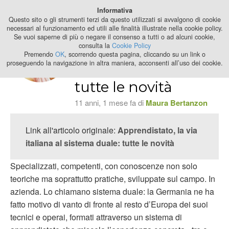
Best Stage
Informativa
2024
Questo sito o gli strumenti terzi da questo utilizzati si avvalgono di cookie
necessari al funzionamento ed utili alle finalità illustrate nella cookie policy.
Se vuoi saperne di più o negare il consenso a tutti o ad alcuni cookie,
Apprendistato, la
consulta la
Cookie Policy
via italiana al
Premendo
OK
, scorrendo questa pagina, cliccando su un link o
proseguendo la navigazione in altra maniera, acconsenti all’uso dei cookie.
sistema duale:
tutte le novità
11 anni, 1 mese fa di
Maura Bertanzon
Link all'articolo originale:
Apprendistato, la via
italiana al sistema duale: tutte le novità
Specializzati, competenti, con conoscenze non solo
teoriche ma soprattutto pratiche, sviluppate sul campo. In
azienda. Lo chiamano sistema duale: la Germania ne ha
fatto motivo di vanto di fronte al resto d’Europa dei suoi
tecnici e operai, formati attraverso un sistema di