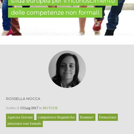
sfida europea per il riconoscimento
delle competenze non formali
ROSSELLA NOCCA
Scritto il
13 Lug 2017
in
NOTIZIE
Agenzia Giovani
competenze linguistiche
Erasmus+
formazione
istruzione non formale