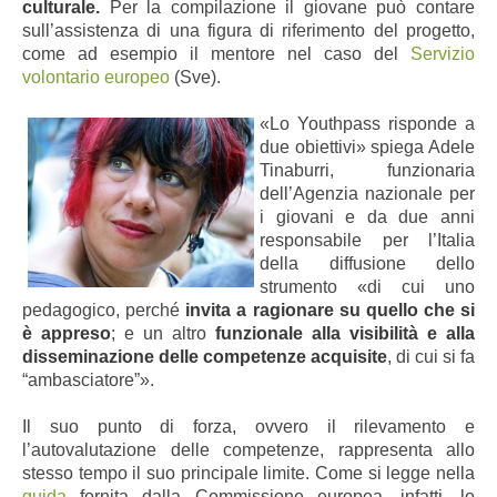
culturale.
Per la compilazione il giovane può contare
sull’assistenza di una figura di riferimento del progetto,
come ad esempio il mentore nel caso del
Servizio
volontario europeo
(Sve).
«Lo Youthpass risponde a
due obiettivi» spiega Adele
Tinaburri, funzionaria
dell’Agenzia nazionale per
i giovani e da due anni
responsabile per l’Italia
della diffusione dello
strumento «di cui uno
pedagogico, perché
invita a ragionare su quello che si
è appreso
; e un altro
funzionale alla visibilità e alla
disseminazione delle competenze acquisite
, di cui si fa
“ambasciatore”».
Il suo punto di forza, ovvero il rilevamento e
l’autovalutazione delle competenze, rappresenta allo
stesso tempo il suo principale limite. Come si legge nella
guida
fornita dalla Commissione europea, infatti, lo