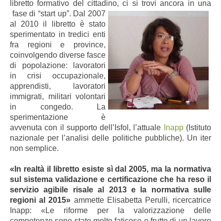
libretto formativo del cittadino, ci si trovi ancora in una
fase di “start up”.
Dal 2007
al 2010 il libretto è stato
sperimentato in tredici enti
fra regioni e province,
coinvolgendo diverse fasce
di popolazione: lavoratori
in crisi occupazionale,
apprendisti, lavoratori
immigrati, militari volontari
in congedo. La
sperimentazione è
avvenuta con il supporto dell’Isfol, l’attuale
Inapp
(Istituto
nazionale per l’analisi delle politiche pubbliche). Un iter
non semplice.
«In realtà il libretto esiste sì dal 2005,
ma la normativa
sul sistema validazione e certificazione che ha reso il
servizio agibile risale al 2013 e la normativa sulle
regioni al 2015
»
ammette Elisabetta Perulli, ricercatrice
Inapp: «Le riforme per la valorizzazione delle
competenze sono state molto faticose e frutto di un lavoro