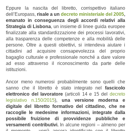
Eppure la nascita del libretto, corrispettivo italiano
dell’Europass,
risale a un
decreto ministeriale del 2005
,
emanato in conseguenza degli accordi relativi alla
Strategia di Lisbona
, un insieme di linee guida europee
finalizzate alla standardizzazione dei processi lavorativi,
alla trasparenza delle competenze e alla mobilità delle
persone. Oltre a questi obiettivi, si intendeva aiutare i
cittadini ad acquisire consapevolezza del proprio
bagaglio culturale e professionale nonché a dare valore
ad esso attraverso il riconoscimento da parte delle
istituzioni.
Ancor meno numerosi probabilmente sono quelli che
sanno che il libretto è stato integrato nel
fascicolo
elettronico del lavoratore
(articoli 14 e 15 del
decreto
legislativo n.150/2015
),
una versione moderna e
digitale del libretto formativo del cittadino, che ne
raccoglie le medesime informazioni, integrate dalla
possibile fruizione di provvidenze pubbliche e
versamenti contributivi.
In alcune regioni – almeno per
il momento – verrà ancora identificato con il libretto