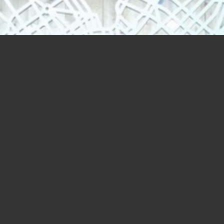
A caccia di competenze digitali nei
fab lab di Milano