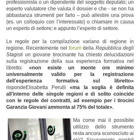
professionista o un dipendente del soggetto deputato; un
esperto valutatore che valuta il dossier e che - se non ha
abbastanza strumenti per farlo – può allestire una prova
(es. un colloquio con l’interessato) o chiamare in causa
un esperto di settore; e appunto l’esperto di settore.
Le regole per la compilazione variano di regione in
regione.
Recentemente nel
forum
della
Repubblica degli
Stagisti
un giovane tirocinante ha chiesto delucidazioni
sulla registrazione della sua esperienza formativa nel
libretto:
«non esiste un monte ore minimo
universalmente valido per la registrazione
dell’esperienza formativa sul libretto»
risponde
Elisabetta Perulli
«ma la soglia è definita
all’interno delle singole regioni e di solito coincide
con le regole dei contratti, ad esempio per i tirocini
Garanzia Giovani ammonta al 75% del totale»
.
Ma come mai il possibile
utilizzo dello strumento
resta ancora sconosciuto ai
più? Sicuramente perché