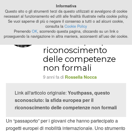
Best Stage
Informativa
2024
Questo sito o gli strumenti terzi da questo utilizzati si avvalgono di cookie
necessari al funzionamento ed utili alle finalità illustrate nella cookie policy.
Se vuoi saperne di più o negare il consenso a tutti o ad alcuni cookie,
Youthpass, questo
consulta la
Cookie Policy
sconosciuto: la
Premendo
OK
, scorrendo questa pagina, cliccando su un link o
proseguendo la navigazione in altra maniera, acconsenti all’uso dei cookie.
sfida europea per il
riconoscimento
delle competenze
non formali
9 anni fa di
Rossella Nocca
Link all'articolo originale:
Youthpass, questo
sconosciuto: la sfida europea per il
riconoscimento delle competenze non formali
Un “passaporto” per i giovani che hanno partecipato a
progetti europei di mobilità internazionale. Uno strumento