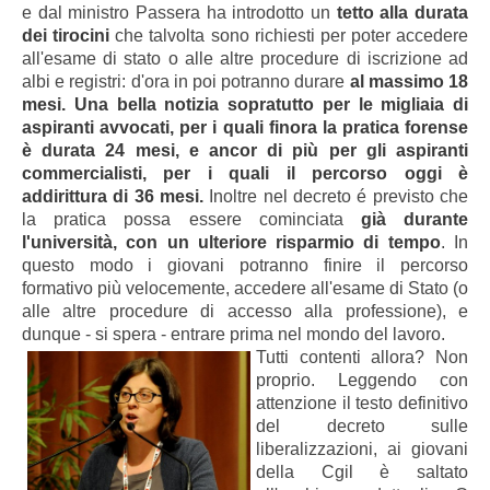
e dal ministro Passera ha introdotto un
tetto alla durata
dei tirocini
che talvolta sono richiesti per poter accedere
all'esame di stato o alle altre procedure di iscrizione ad
albi e registri: d'ora in poi potranno durare
al massimo 18
mesi. Una bella notizia sopratutto per le migliaia di
aspiranti avvocati, per i quali finora la pratica forense
è durata 24 mesi, e ancor di più per gli aspiranti
commercialisti, per i quali il percorso oggi è
addirittura di 36 mesi.
Inoltre nel decreto é previsto che
la pratica possa essere cominciata
già durante
l'università, con un ulteriore risparmio di tempo
. In
questo modo i giovani potranno finire il percorso
formativo più velocemente, accedere all'esame di Stato (o
alle altre procedure di accesso alla professione), e
dunque - si spera - entrare prima nel mondo del lavoro.
Tutti contenti allora? Non
proprio. Leggendo con
attenzione il testo definitivo
del decreto sulle
liberalizzazioni, ai giovani
della Cgil è saltato