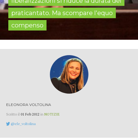
liberalizzazioni si riduce la durata del
praticantato. Ma scompare l'equo
compenso
ELEONORA VOLTOLINA
Scritto il
01 Feb 2012
in
NOTIZIE
@ele_voltolina