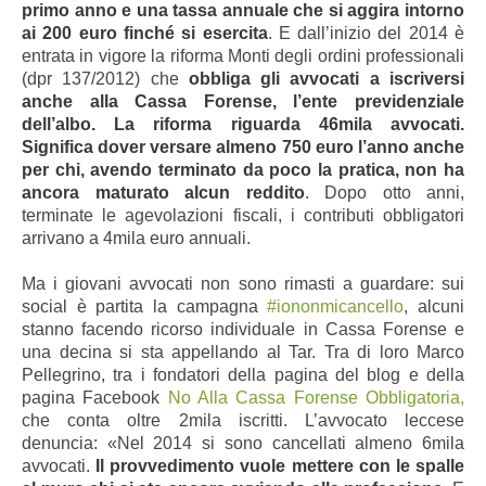
primo anno e una tassa annuale che si aggira intorno
ai 200 euro finché si esercita
. E dall’inizio del 2014 è
entrata in vigore la riforma Monti degli ordini professionali
(dpr 137/2012) che
obbliga gli avvocati a iscriversi
anche alla Cassa Forense, l’ente previdenziale
dell’albo. La riforma riguarda 46mila avvocati.
Significa dover versare almeno 750 euro l’anno anche
per chi, avendo terminato da poco la pratica, non ha
ancora maturato alcun reddito
. Dopo otto anni,
terminate le agevolazioni fiscali, i contributi obbligatori
arrivano a 4mila euro annuali.
Ma i giovani avvocati non sono rimasti a guardare: sui
social è partita la campagna
#iononmicancello
, alcuni
stanno facendo ricorso individuale in Cassa Forense e
una decina si sta appellando al Tar. Tra di loro Marco
Pellegrino, tra i fondatori della pagina del blog e della
pagina Facebook
No Alla Cassa Forense Obbligatoria
,
che conta oltre 2mila iscritti. L’avvocato leccese
denuncia: «Nel 2014 si sono cancellati almeno 6mila
avvocati.
Il provvedimento vuole mettere con le spalle