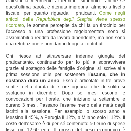
Galeani fa riferimento al termine "stipendio", anche se
quest'ultima parola è ritenuta impropria, almeno a livello
fiscale, per quanto riguarda i praticanti.
Come negli
articoli della
Repubblica degli Stagisti
viene spesso
ricordato
, le somme percepite da chi fa un tirocinio per
l'accesso a una professione regolamentata sono sì
assimilabili a reddito da lavoro dipendente, ma non sono
una retribuzione e non danno luogo a contributi.
Chi riesce ad attraversare indenne giungla del
praticantanto, continuando per lo più a sopravvivere
grazie al sostegno delle famiglie d'origine, si iscrive alla
prima sessione utile per sostenere
l’esame, che in
sostanza dura un anno
. Esso è articolato in tre prove
scritte, della durata di 7 ore ognuna, che di solito si
svolgono in dicembre. Dopo sei mesi escono le
convocazioni per l’orale, che iniziano a settembre e
durano 3 mesi. Passano l'esame meno della metà degli
iscritti alla sessione. Per esempio lo scorso anno a
Messina il 45%, a Perugia il 12%, a Milano solo il 12%. Il
costo dell'esame è di per sé contenuto: 50 euro di spese
fisse più 12,60 euro. Il grosso del peso economico è