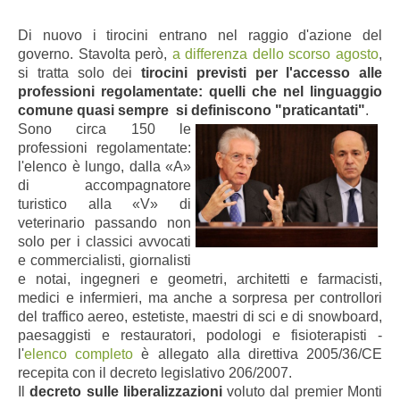
Di nuovo i tirocini entrano nel raggio d'azione del
governo. Stavolta però,
a differenza dello scorso agosto
,
si tratta solo dei
tirocini previsti per l'accesso alle
professioni regolamentate: quelli che nel linguaggio
comune quasi sempre si definiscono "praticantati"
.
Sono circa 150 le
professioni regolamentate:
l'elenco è lungo, dalla «A»
di accompagnatore
turistico alla «V» di
veterinario passando non
solo per i classici avvocati
e commercialisti, giornalisti
e notai, ingegneri e geometri, architetti e farmacisti,
medici e infermieri, ma anche a sorpresa per controllori
del traffico aereo, estetiste, maestri di sci e di snowboard,
paesaggisti e restauratori, podologi e fisioterapisti -
l'
elenco completo
è allegato alla direttiva 2005/36/CE
recepita con il decreto legislativo 206/2007.
Il
decreto sulle liberalizzazioni
voluto dal premier Monti