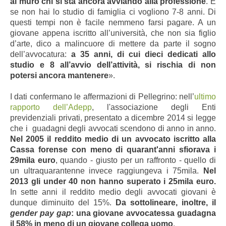
al muro chi si sta ancora avviando alla professione
. E
se non hai lo studio di famiglia ci vogliono 7-8 anni. Di
questi tempi non è facile nemmeno farsi pagare. A un
giovane appena iscritto all’università, che non sia figlio
d’arte, dico a malincuore di mettere da parte il sogno
dell’avvocatura:
a 35 anni, di cui dieci dedicati allo
studio e 8 all’avvio dell’attività, si rischia di non
potersi ancora mantenere
».
I dati confermano le affermazioni di Pellegrino: nell’
ultimo
rapporto dell’Adepp
, l'associazione degli Enti
previdenziali privati, presentato a dicembre 2014 si legge
che i guadagni degli avvocati scendono di anno in anno.
Nel 2005 il reddito medio di un avvocato iscritto alla
Cassa forense con meno di quarant'anni sfiorava i
29mila euro
, quando - giusto per un raffronto - quello di
un ultraquarantenne invece raggiungeva i 75mila.
Nel
2013 gli under 40 non hanno superato i 25mila euro.
In sette anni il reddito medio degli avvocati giovani è
dunque diminuito del 15%.
Da sottolineare, inoltre, il
gender pay gap
: una giovane avvocatessa guadagna
il 58% in meno di un giovane collega uomo
.