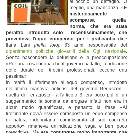
all'occhio un dettaglio. O
meglio, una mancanza. «
È
misteriosamente
scomparsa quella
norma, che era stata
peraltro introdotta solo recentissimamente, che
prevedeva l'equo compenso per i praticanti
» dice
Ilaria Lani
[nella foto]
, 33 anni, responsabile del
dipartimento politiche giovanili della Cgil nazionale
.
Senza nascondere la delusione e la preoccupazione:
«Per una cosa buona che il governo ha fatto, la riduzione
delle durate dei tirocini professionali, eccone una
pessima».
In realtà il riferimento all'equo compenso, introdotto
nell'ultima manovra anticrisi del governo Berlusconi -
quella di Ferragosto - all'articolo 3, era poco più di un
suggerimento: la somma da erogare infatti non era in
alcun modo quantificata, e pertanto la frase
«
Al
tirocinante dovrà essere corrisposto un equo compenso
di natura indennitaria, commisurato al suo concreto
apporto
»
rimaneva un'indicazione vaga e ben poco
prescrittiva
. Ma
era comunque molto importante che