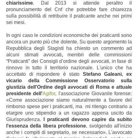
chiarissime
. Dal 2013 si attende peraltro il
pronunciamento del Cnf che potrebbe fare chiarezza
sulla possibilità di retribuire il praticante anche nei primi
sei mesi.
In ogni caso le condizioni economiche dei praticanti sono
ancora un punto più che dolente. Su questo argomento la
Repubblica degli Stagisti ha chiesto un commento ad
alcuni stimati avvocati
,
membri delle commissioni
“Praticanti” dei Consigli d’ordine degli avvocati, in fase di
rinnovo in tutto il territorio nazionale. L'unico che ha
accettato di rispondere è stato
Stefano Galeani, ex
vicario della Commissione Osservatorio sulla
giustizia dell'Ordine degli avvocati di Roma e attuale
presidente dell'
Agifor
, l'associazione Giovanile forense:
«Come associazione siamo naturalmente a favore del
rimborso spese per i praticanti, ma mi ritengo contrario a
elargire uno stipendio a un ragazzo appena uscito da
Giurisprudenza.
I praticanti devono capire da subito
l'essenza della libera professione
, svolgendo all'inizio
anche i compiti di segretario, se necessario». L'avvocato