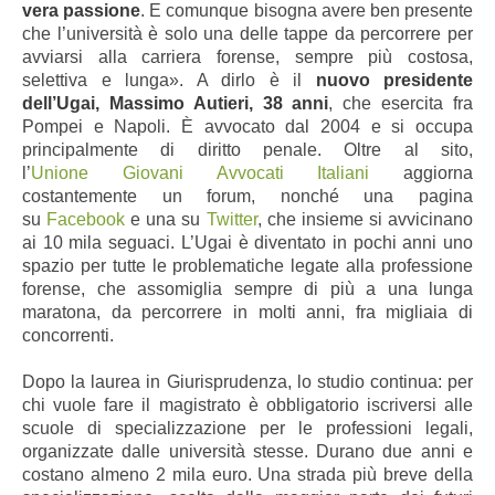
vera passione
. E comunque bisogna avere ben presente
che l’università è solo una delle tappe da percorrere per
avviarsi alla carriera forense, sempre più costosa,
selettiva e lunga». A dirlo è il
nuovo presidente
dell’Ugai, Massimo Autieri, 38 anni
, che esercita fra
Pompei e Napoli. È avvocato dal 2004 e si occupa
principalmente di diritto penale. Oltre al sito,
l’
Unione
Giovani Avvocati Italiani
aggiorna
costantemente un forum, nonché una pagina
su
Facebook
e una su
Twitter
, che insieme si avvicinano
ai 10 mila seguaci. L’Ugai è diventato in pochi anni uno
spazio per tutte le problematiche legate alla professione
forense, che assomiglia sempre di più a una lunga
maratona, da percorrere in molti anni, fra migliaia di
concorrenti.
Dopo la laurea in Giurisprudenza, lo studio continua: per
chi vuole fare il magistrato è obbligatorio iscriversi alle
scuole di specializzazione per le professioni legali,
organizzate dalle università stesse. Durano due anni e
costano almeno 2 mila euro. Una strada più breve della