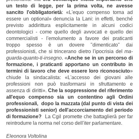
un testo di legge, per la prima volta, ne avesse
sancito l'obbligatorietà
: «L'equo compenso torna ad
essere un optional» denuncia la Lani: in effetti, benché
previsto addirittura esplicitamente in alcuni codici
deontologici - come quello degli avvocati e quello dei
commercialisti - l'emolumento a favore dei praticanti
troppo spesso è un dovere "dimenticato" dai
professionisti, che si trincerano dietro l'ipocrisia del
ma-
guarda-quanto-ti-insegno
. «
Anche se in un percorso di
formazione, i praticanti apportano un contributo in
termini di lavoro che deve essere loro riconosciuto
»
chiude la sindacalista: «L'accesso dei giovani alle
professioni non può trasformarsi in sfruttamento e
assenza di diritti».
Che la soppressione del riferimento
all'equo compenso sia un contentino agli Ordini
professionali, dopo la mazzata (dal punto di vista dei
professionisti senior) dell'accorciamento del periodo
di formazione?
La Cgil promette che battaglierà per far
reintrodurre la norma nel corso dell'iter parlamentare.
Eleonora Voltolina