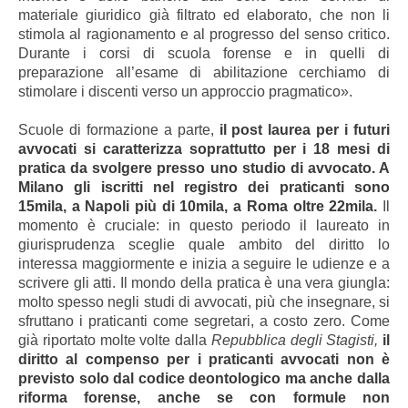
materiale giuridico già filtrato ed elaborato, che non li
stimola al ragionamento e al progresso del senso critico.
Durante i corsi di scuola forense e in quelli di
preparazione all’esame di abilitazione cerchiamo di
stimolare i discenti verso un approccio pragmatico».
Scuole di formazione a parte,
il post laurea per i futuri
avvocati si caratterizza soprattutto
per i 18 mesi di
pratica da svolgere presso uno studio di avvocato. A
Milano gli iscritti nel registro dei praticanti sono
15mila, a Napoli più di 10mila, a Roma oltre 22mila.
Il
momento è cruciale: in questo periodo il laureato in
giurisprudenza sceglie quale ambito del diritto lo
interessa maggiormente e inizia a seguire le udienze e a
scrivere gli atti. Il mondo della pratica è una vera giungla:
molto spesso negli studi di avvocati, più che insegnare, si
sfruttano i praticanti come segretari, a costo zero.
Come
già riportato molte volte dalla
Repubblica degli Stagisti,
il
diritto al compenso per i praticanti avvocati non è
previsto solo dal codice deontologico ma anche dalla
riforma forense, anche se con formule non