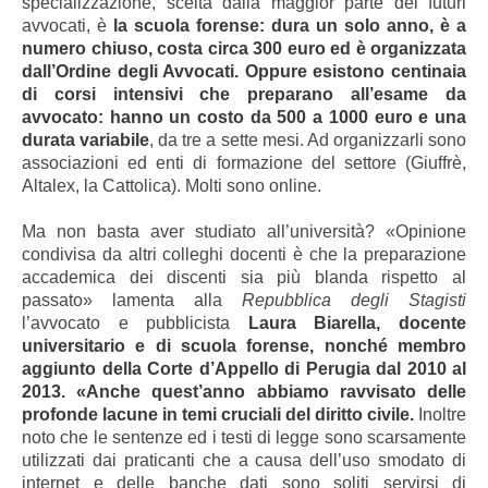
specializzazione, scelta dalla maggior parte dei futuri
avvocati, è
la scuola forense: dura un solo anno, è a
numero chiuso, costa circa 300 euro ed è organizzata
dall’Ordine degli Avvocati. Oppure esistono centinaia
di corsi intensivi che preparano all’esame da
avvocato: hanno un costo da 500 a 1000 euro e una
durata variabile
, da tre a sette mesi. Ad organizzarli sono
associazioni ed enti di formazione del settore (Giuffrè,
Altalex, la Cattolica). Molti sono online.
Ma non basta aver studiato all’università? «Opinione
condivisa da altri colleghi docenti è che la preparazione
accademica dei discenti sia più blanda rispetto al
passato» lamenta alla
Repubblica degli Stagisti
l’avvocato e pubblicista
Laura Biarella, docente
universitario e di scuola forense, nonché membro
aggiunto della Corte d’Appello di Perugia dal 2010 al
2013. «
Anche quest’anno abbiamo ravvisato delle
profonde lacune in temi cruciali del diritto civile.
Inoltre
noto che le sentenze ed i testi di legge sono scarsamente
utilizzati dai praticanti che a causa dell’uso smodato di
internet e delle banche dati sono soliti servirsi di