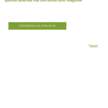
queste aziende sta cercando uno stagista!
COMMENTA SUL FORUM (3)
Tweet