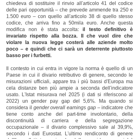
chiedeva di sostituire il rinvio all'articolo 41 del codice
delle pari opportunità – che prevede ammende tra 250 e
1.500 euro – con quello all'articolo 38 di quello stesso
codice, che arriva fino a 50mila euro. Anche questa
modifica non è stata accolta:
il testo definitivo è
invariato rispetto alla bozza. Il che vuol dire che
violare la nuova legge costerà alle aziende molto
poco – e quindi che ci sarà un deterrente piuttosto
basso per i furbetti.
Il contesto in cui entra in vigore la norma è quello di un
Paese in cui il divario retributivo di genere, secondo le
misurazioni ufficiali, appare tra i più bassi d'Europa ma
cela distanze ben più ampie a seconda dell'indicatore
usato. L'Istat misurava nel 2025 (i dati si riferiscono al
2022) un gender pay gap del 5,6%. Ma quando si
considera il
gender overall earnings gap
– indicatore che
tiene conto anche del part-time involontario, della
discontinuità di carriera e della segregazione
occupazionale – il divario complessivo sale al 39,9%,
secondo i dati Eurostat. L'ultimo rendiconto di genere