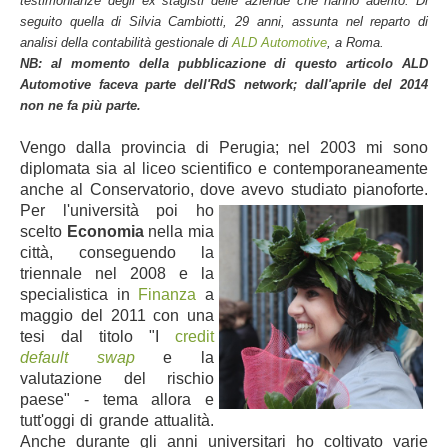
testimonianze degli ex stagisti delle aziende che hanno aderito.
Di
seguito quella di Silvia Cambiotti, 29 anni, assunta nel reparto di
analisi della contabilità gestionale di
ALD Automotive
, a Roma.
NB: al momento della pubblicazione di questo articolo ALD
Automotive faceva parte dell'RdS network; dall'aprile del 2014
non ne fa più parte.
Vengo dalla provincia di Perugia; nel 2003 mi sono
diplomata sia al liceo scientifico e contemporaneamente
anche al Conservatorio, dove avevo studiato pianoforte.
Per l'università poi
ho
scelto
Economia
nella mia
città, conseguendo la
triennale nel 2008 e la
specialistica in
Finanza
a
maggio del 2011 con una
tesi dal titolo "I
credit
default swap
e la
valutazione del rischio
paese" - tema allora e
tutt'oggi di grande attualità.
Anche durante gli anni universitari ho coltivato varie