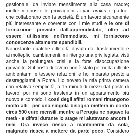
gestionale, da inviare mensilmente alla casa madre;
inoltre riconosco le provvigioni ai vari
broker
e partner
che collaborano con la società. È un lavoro sicuramente
più interessante e coerente con i mie studi e
le ore di
formazione previste dall'apprendistato, oltre ad
essere utilissime nell'immediato, mi forniscono
conoscenze altamente spendibili
.
Nonostante qualche difficoltà dovuta dal trasferimento e
ai molteplici cambiamenti, mi ritengo una privilegiata, visti
anche la prolungata crisi e la forte disoccupazione
giovanile. Sul posto di lavoro non è stato per nulla difficile
ambientarmi e tessere relazioni, e ho imparato presto a
destreggiarmi a Roma. Ho trovato la mia prima camera
con relativa semplicità, a 15 minuti di mezzi dal posto di
lavoro; poi mi sono trasferita in un appartamento più
nuovo e comodo.
I costi degli affitti romani rimangono
molto alti - per una singola bisogna mettere in conto
circa 500 euro mensili, mentre a Perugia ne pagavo la
metà - e difatti durante lo stage mi aiutavano ancora i
miei. Ora invece riesco a mantenermi da sola,
malgrado riesca a mettere da parte poco.
Considero