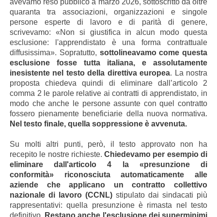
avevamo reso pubblico a marzo 2026, sottoscritto da oltre
quaranta tra associazioni, organizzazioni e singole
persone esperte di lavoro e di parità di genere,
scrivevamo: «Non si giustifica in alcun modo questa
esclusione: l'apprendistato è una forma contrattuale
diffusissima». Sopratutto,
sottolineavamo come questa
esclusione fosse tutta italiana, e assolutamente
inesistente nel testo della direttiva europea
. La nostra
proposta chiedeva quindi di eliminare dall’articolo 2
comma 2 le parole relative ai contratti di apprendistato, in
modo che anche le persone assunte con quel contratto
fossero pienamente beneficiarie della nuova normativa.
Nel testo finale, quella soppressione è avvenuta.
Su molti altri punti, però, il testo approvato non ha
recepito le nostre richieste.
Chiedevamo per esempio di
eliminare dall'articolo 4 la «presunzione di
conformità» riconosciuta automaticamente alle
aziende che applicano un contratto collettivo
nazionale di lavoro (CCNL)
stipulato dai sindacati più
rappresentativi: quella presunzione è rimasta nel testo
definitivo.
Restano anche l'esclusione dei superminimi