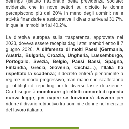
dell'Inps (Istituto nazionale della previdenza sociale)
evidenzia che in nove settori su diciotto le donne
percepiscono più del 20% in meno degli uomini; nelle
attività finanziarie e assicurative il divario arriva al 31,7%,
in quelle immobiliari al 40,2%.
La direttiva europea sulla trasparenza, approvata nel
2023, doveva essere recepita dagli stati membri entro il 7
giugno 2026.
A differenza di molti Paesi (Germania,
Austria, Bulgaria, Croazia, Ungheria, Lussemburgo,
Portogallo, Svezia, Belgio, Paesi Bassi, Spagna,
Finlandia, Grecia, Slovenia, Cechia…), l’’Italia ha
rispettato la scadenza
; il decreto entrerà pienamente a
regime in modo progressivo, man mano che scatteranno
gli obblighi di reporting per le diverse fasce di aziende.
Ora bisognerà
monitorare gli effetti concreti di questa
nuova legge, per capire se funzionerà davvero
per
ridurre il divario retributivo tra uomini e donne nel mercato
del lavoro italianp.