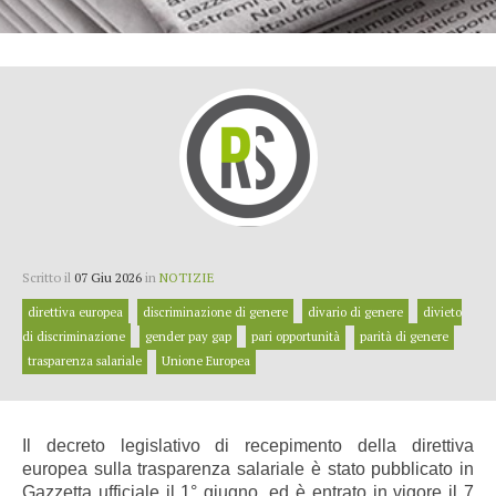
Scritto il
07 Giu 2026
in
NOTIZIE
direttiva europea
discriminazione di genere
divario di genere
divieto
di discriminazione
gender pay gap
pari opportunità
parità di genere
trasparenza salariale
Unione Europea
Il decreto legislativo di recepimento della direttiva
europea sulla trasparenza salariale è stato pubblicato in
Gazzetta ufficiale il 1° giugno, ed è entrato in vigore il 7