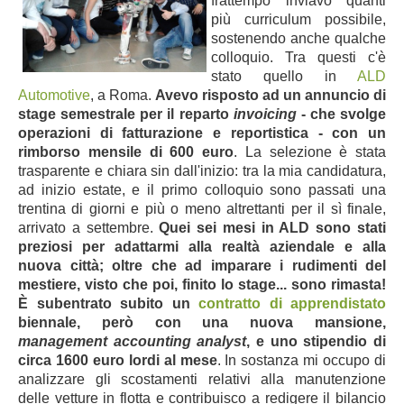
frattempo inviavo quanti
più curriculum possibile,
sostenendo anche qualche
colloquio. Tra questi c'è
stato quello in
ALD
Automotive
, a Roma.
Avevo risposto ad un annuncio di
stage semestrale per il reparto
invoicing
- che svolge
operazioni di fatturazione e reportistica - con un
rimborso mensile di 600 euro
. La selezione è stata
trasparente e chiara sin dall'inizio: tra la mia candidatura,
ad inizio estate, e il primo colloquio sono passati una
trentina di giorni e più o meno altrettanti per il sì finale,
arrivato a settembre.
Quei sei mesi in ALD sono stati
preziosi per adattarmi alla realtà aziendale e alla
nuova città; oltre che ad imparare i rudimenti del
mestiere, visto che poi, finito lo stage... sono rimasta!
È subentrato subito un
contratto di apprendistato
biennale, però con una nuova mansione,
management accounting analyst
, e uno stipendio di
circa 1600 euro lordi al mese
. In sostanza mi occupo di
analizzare gli scostamenti relativi alla manutenzione
delle vetture in flotta e contribuisco a redigere il bilancio