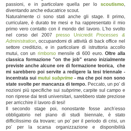
passioni, e in particolare quella per lo
scoutismo
,
diventando anche educatrice scout.
Naturalmente ci sono stati anche gli stage. Il primo,
curriculare, è durato tre mesi e ha rappresentato il mio
primo vero contatto con il mondo del lavoro. L'ho svolto
nel corso del 2007
presso Unicredit
Processes &
Administration
, occupandomi di attività di back office nel
settore creditizio, e in particolare di istruttoria accollo
mutui, con un
rimborso
mensile di 600 euro.
Oltre alla
classica formazione "on the job" erano inizialmente
previste anche alcune ore di formazione teorica, che
mi sarebbero poi servite a redigere la tesi triennale -
incentrata sui
mutui
subprime
- ma che poi non sono
state svolte per mancanza di tempo.
Peccato, un po' di
nozioni più specifiche sui
subprime
, carpite sul campo e
non riprese dai testi universitari, sarebbero state preziose
per arricchire il lavoro di tesi!
Il secondo stage poi, nonostante fosse anch'esso
obbligatorio nel piano di studi biennale, è stato
difficilissimo da trovare; un po' per il periodo di crisi, un
po' per la scarsa organizzazione e disponibilità