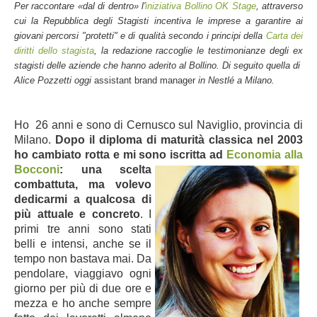
Per raccontare «dal di dentro» l'
iniziativa Bollino OK Stage
, attraverso
cui la Repubblica degli Stagisti incentiva le imprese a garantire ai
giovani percorsi "protetti" e di qualità secondo i principi della
Carta dei
diritti dello stagista
, la redazione raccoglie le testimonianze degli ex
stagisti delle aziende che hanno aderito al Bollino. Di seguito quella di
Alice Pozzetti oggi
assistant brand manager
in Nestlé a Milano
.
Ho 26 anni e sono di Cernusco sul Naviglio, provincia di
Milano.
Dopo il diploma di maturità classica nel 2003
ho cambiato rotta e mi sono iscritta ad
Economia alla
Bocconi
: una
scelta
combattuta, ma volevo
dedicarmi a qualcosa di
più attuale e concreto
. I
primi tre anni sono stati
belli e intensi, anche se il
tempo non bastava mai. Da
pendolare, viaggiavo ogni
giorno per più di due ore e
mezza e ho anche sempre