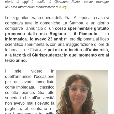
storia di oggi è quella di Giovanna Fazio, senior manager
dell'area Information Management di
Kirey
.
I miei genitori erano operai della Fiat.
All'epoca in casa si
comprava tutte le domeniche La Stampa, e un giorno
comparve l'annuncio di un
corso sperimentale gratuito
promosso dalla mia Regione – il Piemonte –
in
Informatica.
Io avevo 23 anni
; mi ero diplomata al liceo
scientifico sperimentale, con una maggiorazione di ore di
Informatica e Fisica, e
poi mi ero iscritta all'università,
alla facoltà di Giurisprudenza: in quel momento ero al
terzo anno.
I miei videro in
quell'annuncio l'occasione
per un lavoro immediato
come impiegata, il classico
colletto bianco. Sia alle
superiori che all'università
non avevo mai ricevuto la
paghetta, al contrario mi
ero barcamenata tra mille