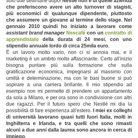
solo due settimane dopo!
Nestlé non è di quelle azienda
che preferiscono avere un alto turnover di stagisti,
più economici di qualunque dipendente, piuttosto
che assumere un giovane al termine dello stage. Nel
gennaio 2010 quindi ho iniziato a lavorare come
assistant brand manager
Nescafé
con un
contratto di
apprendistato
della durata di 24 mesi, con uno
stipendio annuale lordo di circa 25mila euro
.
È un lavoro molto vario, non ci si annoia mai, e il
marketing è un ambito molto affascinante. Certo all'inizio
bisogna puntare più sulla formazione che sulla
gratificazione economica, impegnarsi al massimo con
umiltà e determinazione, ma con le basi buone si può
aspirare a una carriera brillante. Il mio stipendio ad
esempio non mi permette di prendere un appartamento
da sola a Milano, e per ora sono in condivisione con altri
due ragazzi. Per il futuro spero che Nestlé mi dia la
possibilità di fare esperienza all'estero.
I miei ex colleghi
di università lavorano quasi tutti fuori Italia, molti in
Inghilterra e Irlanda, e tra quelli che sono rimasti
alcuni a due anni dalla laurea sono ancora in cerca di
impiego
.