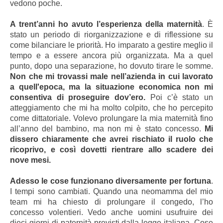
vedono poche.
A trent’anni ho avuto l’esperienza della maternità
. È
stato un periodo di riorganizzazione e di riflessione su
come bilanciare le priorità. Ho imparato a gestire meglio il
tempo e a essere ancora più organizzata. Ma a quel
punto, dopo una separazione, ho dovuto tirare le somme.
Non che mi trovassi male nell’azienda in cui lavorato
a quell'epoca, ma la situazione economica non mi
consentiva di proseguire dov’ero.
Poi c’è stato un
atteggiamento che mi ha molto colpito, che ho percepito
come dittatoriale. Volevo prolungare la mia maternità fino
all’anno del bambino, ma non mi è stato concesso.
Mi
dissero chiaramente che avrei rischiato il ruolo che
ricoprivo, e così dovetti rientrare allo scadere dei
nove mesi.
Adesso le cose funzionano diversamente per fortuna
.
I tempi sono cambiati. Quando una neomamma del mio
team mi ha chiesto di prolungare il congedo, l’ho
concesso volentieri. Vedo anche uomini usufruire dei
dieci giorni di paternità previsti dalla legge italiana. Cose