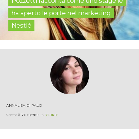
Pozzetti racconta come uno stage le
ha aperto le porte nel marketing
Nestlé
ANNALISA DI PALO
Scritto il
30 Lug 2011
in
STORIE