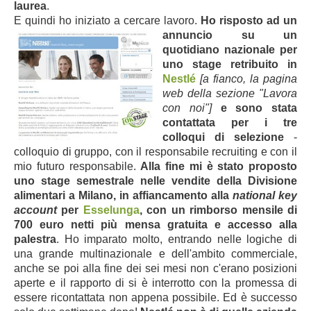
laurea
.
E quindi ho iniziato a cercare lavoro.
Ho risposto ad un
annuncio su un
quotidiano nazionale per
uno stage retribuito in
Nestlé
[a fianco, la pagina
web della sezione "Lavora
con noi"]
e sono stata
conta
ttata per i tre
colloqui di selezione
-
colloquio di gruppo, con il responsabile recruiting e con il
mio futuro responsabile.
Alla fine mi è stato proposto
uno stage semestrale nelle vendite della Divisione
alimentari a Milano, in affiancamento alla
national key
account
per
Esselunga
, con un rimborso mensile di
700 euro netti più mensa gratuita e accesso alla
palestra
. Ho imparato molto, entrando nelle logiche di
una grande multinazionale e dell'ambito commerciale,
anche se poi alla fine dei sei mesi non c'erano posizioni
aperte e il rapporto di si è interrotto con la promessa di
essere ricontattata non appena possibile. Ed è successo