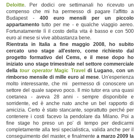
Deloitte
. Per dodici ore settimanali ho ricevuto un
compenso che mi ha permesso di pagare l'affitto a
Budapest -
400 euro mensili per un piccolo
appartamento
tutto per me - e qualche viaggio aereo.
Fortunatamente lì il costo della vita è basso e con 500
euro al mese si vive abbastanza bene.
Rientrata in Italia a fine maggio 2008, ho subito
cercato uno stage all'estero, come richiesto dal
progetto formativo de
l Cems, e il mese dopo ho
iniziato uno stage trimestrale nel settore commerciale
della
tour operator
Magic Travel
di Lugano, con un
rimborso mensile di mille euro al mese
. Un'esperienza
molto interessante, che mi permesso di conoscere un
settore del quale sapevo poco. Il mio tutor era una quasi
coetanea - aveva 28 anni - sempre disponibile e
sorridente, ed è anche nato anche un bel rapporto di
amicizia. Certo è stato stancante, soprattutto perché per
contenere i costi facevo la pendolare da Milano. Poi a
fine stage ho preso un po' di tempo per dedicarmi
completamente alla tesi specialistica, valida anche per il
conseguimento del master, e finalmente
a marzo 2009 la