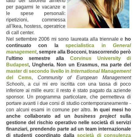
fatto dei lavoretti almeno
per pagarmi le vacanze e
le spese personali:
ripetizioni, commes
sa
all'Ikea, hostess, operatrice
di call center.
Nel settembre 2006 mi sono laureata alla triennale e
ho
continuato con la
specialistica in
General
management
, sempre alla Bocconi, trascorrendo però
l'ultimo semestre alla
Corvinus University di
Budapest
, Ungheria. Non un Erasmus, ma parte del
master di secondo livello in
International Management
del Cems
,
Community of European Management
Schools
, a cui mi ero iscritta con una tassa di poco
inferiore ai mille euro: il resto è stato pagato da aziende
sponsor. Un programma particolare, che permetteva di
portare avanti i due corsi di studio contemporaneamente -
con alcuni esami in comune per altro.
In quei mesi ho
anche collaborato ad un
business project
sulla
gestione del rischio operativo nelle società di servizi
finanziari, prendendo parte ad un team internazionale
di studenti co
ordinato dalla
società di consulenza