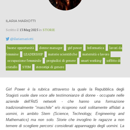
ILARIA MARIOTTI
Scritto il
13 Mag 2025
in
STORIE
@ilariamariotti
buone opportunità
donne manager
girl power
Informatica
lavori da
femmine
LEADERSHIP
materie scientifiche
maternità e lavoro
occupazione femminile
pregiudizi di genere
smart working
soffitto di
cristallo
STEM
stereotipi di genere
Girl Power è la rubrica attraverso la quale la
Repubblica degli
Stagisti
vuole dare voce alle testimonianze di donne - occupate nelle
aziende dell’RdS network - che hanno una formazione
tradizionalmente "maschile" e/o ricoprono ruoli solitamente affidati a
uomini, in ambito Stem (Science, Technology, Engineering and
Mathematics) ma non solo. Storie che invoglino le ragazze a non
temere di scegliere percorsi considerati appannaggio degli uomini. La