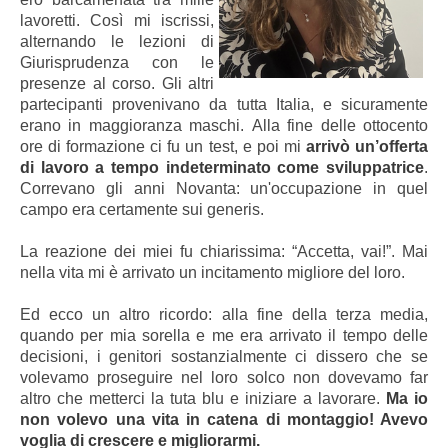
lavoretti. Così mi iscrissi,
alternando le lezioni di
Giurisprudenza con le
presenze al corso. Gli altri
partecipanti provenivano da tutta Italia, e sicuramente
erano in maggioranza maschi. Alla fine delle ottocento
ore di formazione ci fu un test, e poi mi
arrivò un’offerta
di lavoro a tempo indeterminato come sviluppatrice
.
Correvano gli anni Novanta: un'occupazione in quel
campo era certamente sui generis.
La reazione dei miei fu chiarissima: “Accetta, vai!”. Mai
nella vita mi è arrivato un incitamento migliore del loro.
Ed ecco un altro ricordo: alla fine della terza media,
quando per mia sorella e me era arrivato il tempo delle
decisioni, i genitori sostanzialmente ci dissero che se
volevamo proseguire nel loro solco non dovevamo far
altro che metterci la tuta blu e iniziare a lavorare.
Ma io
non volevo una vita in catena di montaggio!
Avevo
voglia di crescere e migliorarmi.