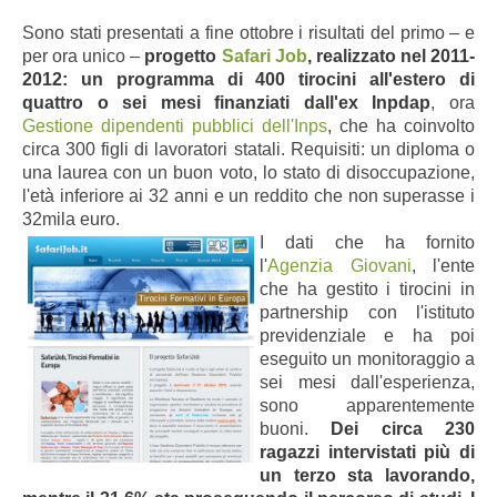
Sono stati presentati a fine ottobre i risultati del primo – e
per ora unico –
progetto
Safari Job
, realizzato nel 2011-
2012: un
programma di 400 tirocini all'estero di
quattro o sei mesi finanziati dall'ex Inpdap
, ora
Gestione dipendenti pubblici dell'Inps
, che ha coinvolto
circa 300 figli di lavoratori statali. Requisiti: un diploma o
una laurea con un buon voto, lo stato di disoccupazione,
l'età inferiore ai 32 anni e un reddito che non superasse i
32mila euro.
I dati che ha fornito
l'
Agenzia Giovani
, l'ente
che ha gestito i tirocini in
partnership con l'istituto
previdenziale e ha poi
eseguito un monitoraggio a
sei mesi dall'esperienza,
sono apparentemente
buoni.
Dei circa 230
ragazzi intervistati più di
un terzo sta lavorando,