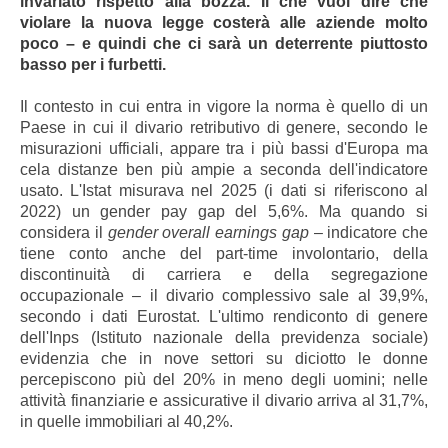
invariato rispetto alla bozza. Il che vuol dire che
violare la nuova legge costerà alle aziende molto
poco – e quindi che ci sarà un deterrente piuttosto
basso per i furbetti.
Il contesto in cui entra in vigore la norma è quello di un
Paese in cui il divario retributivo di genere, secondo le
misurazioni ufficiali, appare tra i più bassi d'Europa ma
cela distanze ben più ampie a seconda dell'indicatore
usato. L'Istat misurava nel 2025 (i dati si riferiscono al
2022) un gender pay gap del 5,6%. Ma quando si
considera il
gender overall earnings gap
– indicatore che
tiene conto anche del part-time involontario, della
discontinuità di carriera e della segregazione
occupazionale – il divario complessivo sale al 39,9%,
secondo i dati Eurostat. L'ultimo rendiconto di genere
dell'Inps (Istituto nazionale della previdenza sociale)
evidenzia che in nove settori su diciotto le donne
percepiscono più del 20% in meno degli uomini; nelle
attività finanziarie e assicurative il divario arriva al 31,7%,
in quelle immobiliari al 40,2%.