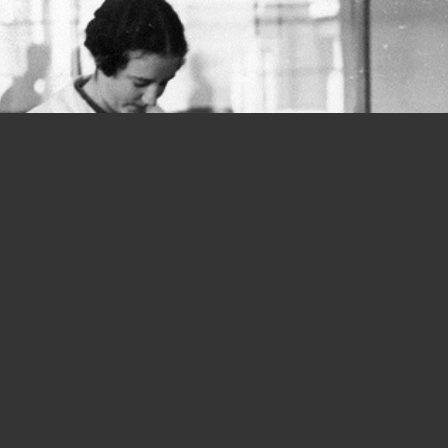
Donne e lavoro, si parte in salita fin
dalla Costituzione: quanta strada