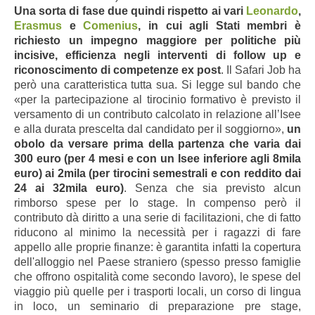
Una sorta di fase due quindi rispetto ai vari
Leonardo
,
Erasmus
e
Comenius
, in cui agli Stati membri è
richiesto un impegno maggiore per politiche più
incisive, efficienza negli interventi di follow up e
riconoscimento di competenze ex post
. Il Safari Job ha
però una caratteristica tutta sua. Si legge sul bando che
«per la partecipazione al tirocinio formativo è previsto il
versamento di un contributo calcolato in relazione all’Isee
e alla durata prescelta dal candidato per il soggiorno»,
un
obolo da versare prima della partenza che varia dai
300 euro (per 4 mesi e con un Isee inferiore agli 8mila
euro) ai 2mila (per tirocini semestrali e con reddito dai
24 ai 32mila euro)
. Senza che sia previsto alcun
rimborso spese per lo stage. In compenso però il
contributo dà diritto a una serie di facilitazioni, che di fatto
riducono al minimo la necessità per i ragazzi di fare
appello alle proprie finanze: è garantita infatti la copertura
dell'alloggio nel Paese straniero (spesso presso famiglie
che offrono ospitalità come secondo lavoro), le spese del
viaggio più quelle per i trasporti locali, un corso di lingua
in loco, un seminario di preparazione pre stage,