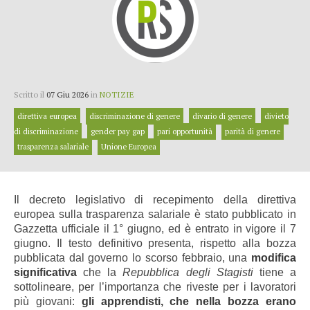
Scritto il
07 Giu 2026
in
NOTIZIE
direttiva europea
discriminazione di genere
divario di genere
divieto
di discriminazione
gender pay gap
pari opportunità
parità di genere
trasparenza salariale
Unione Europea
Il decreto legislativo di recepimento della direttiva
europea sulla trasparenza salariale è stato pubblicato in
Gazzetta ufficiale il 1° giugno, ed è entrato in vigore il 7
giugno. Il testo definitivo presenta, rispetto alla bozza
pubblicata dal governo lo scorso febbraio, una
modifica
significativa
che la
Repubblica degli Stagisti
tiene a
sottolineare, per l’importanza che riveste per i lavoratori
più giovani:
gli apprendisti, che nella bozza erano