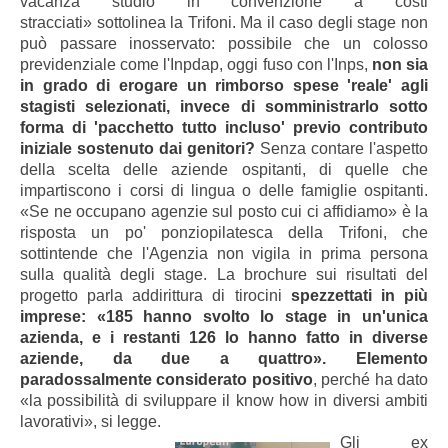
vacanza studio in convenzione a costi
stracciati» sottolinea la Trifoni. Ma il caso degli stage non
può passare inosservato: possibile che un colosso
previdenziale come l'Inpdap, oggi fuso con l'Inps,
non sia
in grado di erogare un rimborso spese 'reale' agli
stagisti selezionati, invece di somministrarlo sotto
forma di 'pacchetto tutto incluso' previo contributo
iniziale sostenuto dai genitori?
Senza contare l'aspetto
della scelta delle aziende ospitanti, di quelle che
impartiscono i corsi di lingua o delle famiglie ospitanti.
«Se ne occupano agenzie sul posto cui ci affidiamo» è la
risposta un po' ponziopilatesca della Trifoni, che
sottintende che l'Agenzia non vigila in prima persona
sulla qualità degli stage. La brochure sui risultati del
progetto parla addirittura di tirocini
spezzettati in più
imprese: «185 hanno svolto lo stage in un'unica
azienda, e i restanti 126 lo hanno fatto in diverse
aziende, da due a quattro». Elemento
paradossalmente considerato positivo
, perché ha dato
«la possibilità di sviluppare il know how in diversi ambiti
lavorativi», si legge.
Gli ex