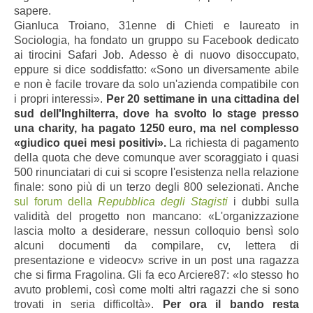
sapere.
Gianluca Troiano, 31enne di Chieti e laureato in
Sociologia, ha fondato un gruppo su Facebook dedicato
ai tirocini Safari Job. Adesso è di nuovo disoccupato,
eppure si dice soddisfatto: «Sono un diversamente abile
e non è facile trovare da solo un'azienda compatibile con
i propri interessi».
Per 20 settimane in una cittadina del
sud dell'Inghilterra, dove ha svolto lo stage presso
una charity, ha pagato 1250 euro, ma nel complesso
«giudico quei mesi positivi».
La richiesta di pagamento
della quota che deve comunque aver scoraggiato i quasi
500 rinunciatari di cui si scopre l'esistenza nella relazione
finale: sono più di un terzo degli 800 selezionati. Anche
sul forum della
Repubblica degli Stagisti
i dubbi sulla
validità del progetto non mancano: «L'organizzazione
lascia molto a desiderare, nessun colloquio bensì solo
alcuni documenti da compilare, cv, lettera di
presentazione e videocv» scrive in un post una ragazza
che si firma Fragolina. Gli fa eco Arciere87: «Io stesso ho
avuto problemi, così come molti altri ragazzi che si sono
trovati in seria difficoltà».
Per ora il bando resta