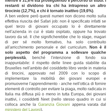
mentre il 31,6% sta proseguendo il percorso di studi. I
restanti si dividono tra chi ha intrapreso un altro
tirocinio (12,7%), e chi è tornato inattivo (19,6%)
.
A ben vedere però questi numeri non dicono molto sulla
effettiva riuscita del Safari job: non è specificato infatti se
quel terzo di giovani occupato lo è direttamente
nell'azienda in cui è stato ospitato, oppure ha trovato
lavoro da sé. Il che significherebbe che lo stage, magari
di per sé molto formativo, ha solo contribuito
all'arricchimento personale e del curriculum.
Non è il
solo aspetto del programma a sollevare qualche
perplessità
, benché l'intenzione di fondo sia
inappuntabile: il rispetto delle linee guida stabilite da
Bruxelles nell'ambito del cosiddetto libro verde in materia
di tirocini, approvato nel 2009 con lo scopo di
implementare la mobilità dei giovani europei e
promuoverne l'apprendimento - anche nell'ottica di fornire
elementi di controllo per evitare la piaga, molto radicata in
Italia ma diffusa più o meno in tutta Europa, dei giovani
inattivi, i cosiddetti Neet (nello stesso quadro in cui si
colloca anche la
Garanzia Giovani
appena varata dal
ministero del Lavoro
).