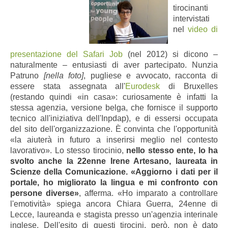
tirocinanti
intervistati
nel
video di
presentazione del Safari Job
(nel 2012) si dicono –
naturalmente – entusiasti di aver partecipato. Nunzia
Patruno
[nella foto]
, pugliese e avvocato, racconta di
essere stata assegnata all'
Eurodesk
di Bruxelles
(restando quindi «in casa»: curiosamente è infatti la
stessa agenzia, versione belga, che fornisce il supporto
tecnico all'iniziativa dell'Inpdap), e di essersi occupata
del sito dell'organizzazione. È convinta che l'opportunità
«la aiuterà in futuro a inserirsi meglio nel contesto
lavorativo». Lo stesso tirocinio,
nello stesso ente, lo ha
svolto anche la 22enne Irene Artesano, laureata in
Scienze della Comunicazione. «Aggiorno i dati per il
portale, ho migliorato la lingua e mi confronto con
persone diverse»
, afferma. «Ho imparato a controllare
l'emotività» spiega ancora Chiara Guerra, 24enne di
Lecce, laureanda e stagista presso un'agenzia interinale
inglese. Dell'esito di questi tirocini, però, non è dato