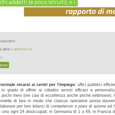
hi addetti (e poco istruiti), e i
SAPORITI
ic 2013
in
ARTICOLO 36
ia
impiego
normale recarsi ai centri per l'impiego
: uffici pubblici effic
o, in grado di offrire ai cittadini servizi efficaci e personal
i pochi mesi (nei casi di eccellenza anche poche settimane). 
permette di fare in modo che ciascun operatore possa davvero
elaborare per loro bilanci di competenze e piani di azione ad
i uno ogni 24 disoccupati; in Germania di 1 a 49, in Francia 