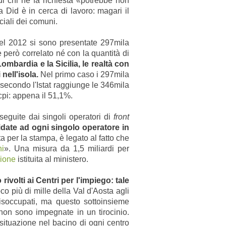
i chi ne fa richiesta «potrebbe non
 Did è in cerca di lavoro: magari il
ciali dei comuni.
 del 2012 si sono presentate 297mila
però correlato né con la quantità di
Lombardia e la Sicilia, le realtà con
nell'isola.
Nel primo caso i 297mila
secondo l'Istat raggiunge le 346mila
 cpi: appena il 51,1%.
eguite dai singoli operatori di
front
idate ad ogni singolo operatore in
a per la stampa, è legato al fatto che
ni
». Una misura da 1,5 miliardi per
sione
istituita al ministero.
ivolti ai Centri per l'impiego: tale
poco più di mille della Val d'Aosta agli
isoccupati, ma questo sottoinsieme
on sono impegnate in un tirocinio.
situazione nel bacino di ogni centro