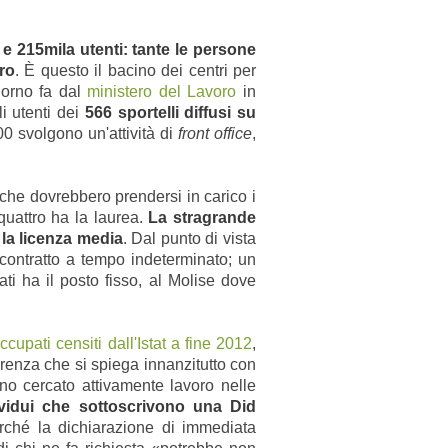
 e 215mila utenti
: tante le persone
ro
. È questo il bacino dei centri per
iorno fa dal
ministero del Lavoro
in
li utenti dei
566 sportelli diffusi su
00 svolgono un'attività di
front office
,
 che dovrebbero prendersi in carico i
uattro ha la laurea.
La stragrande
la licenza media
. Dal punto di vista
 contratto a tempo indeterminato; un
ti ha il posto fisso, al Molise dove
ccupati censiti dall'Istat a fine 2012
,
ferenza che si spiega innanzitutto con
ano cercato attivamente lavoro nelle
ividui che sottoscrivono una Did
rché la dichiarazione di immediata