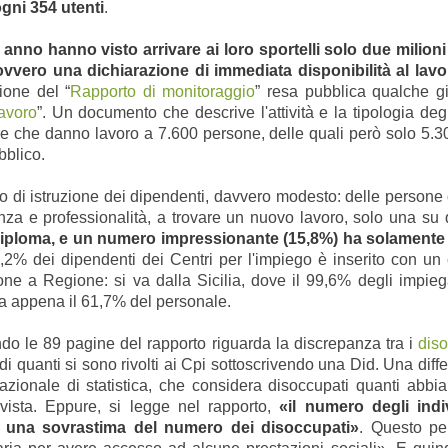
ogni 354 utenti
.
anno hanno visto arrivare ai loro sportelli solo
due milioni
vvero una dichiarazione di immediata disponibilità al lavo
ione del “
Rapporto di monitoraggio
” resa pubblica qualche g
avoro
”. Un documento che descrive l'attività e la tipologia deg
ure che danno lavoro a 7.600 persone, delle quali però solo 5.3
bblico.
do di istruzione dei dipendenti, davvero modesto: delle persone
nza e professionalità, a trovare un nuovo lavoro, solo una su q
diploma, e un numero impressionante (15,8%) ha solamente 
8,2% dei dipendenti dei Centri per l'impiego è inserito con un
e a Regione: si va dalla Sicilia, dove il 99,6% degli impiega
da appena il 61,7% del personale.
ndo le 89 pagine del rapporto riguarda la discrepanza tra i
diso
o di quanti si sono rivolti ai Cpi sottoscrivendo una Did. Una dif
 nazionale di statistica, che considera disoccupati quanti abbi
ervista. Eppure, si legge nel rapporto,
«il numero degli ind
 una sovrastima del numero dei disoccupati»
. Questo pe