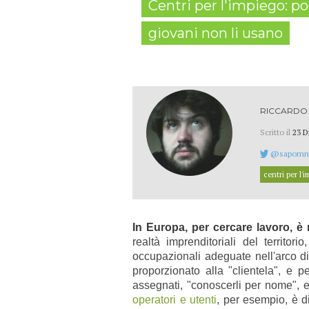
Centri per l'impiego: poc
giovani non li usano
RICCARDO 
Scritto il
23 D
@sapomn
centri per l'
In Europa, per cercare lavoro, è 
realtà imprenditoriali del territori
occupazionali adeguate nell'arco d
proporzionato alla "clientela", e 
assegnati, "conoscerli per nome", 
operatori e utenti
, per esempio, è d