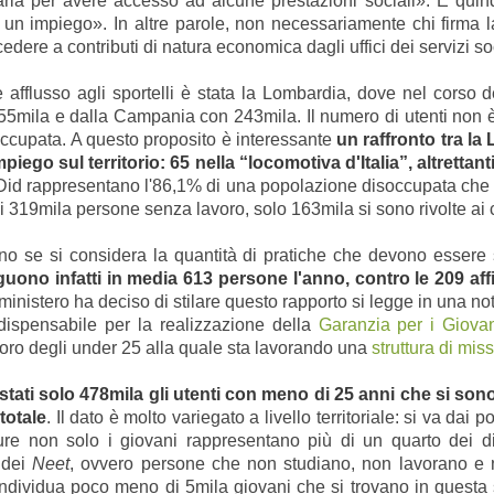
aria per avere accesso ad alcune prestazioni sociali». E quind
 un impiego». In altre parole, non necessariamente chi firma la
dere a contributi di natura economica dagli uffici dei servizi so
 afflusso agli sportelli è stata la Lombardia, dove nel corso
55mila e dalla Campania con 243mila. Il numero di utenti non è 
occupata. A questo proposito è interessante
un raffronto tra la 
iego sul territorio: 65 nella “locomotiva d'Italia”, altrettanti 
 Did rappresentano l'86,1% di una popolazione disoccupata che 
 di 319mila persone senza lavoro, solo 163mila si sono rivolte ai
 se si considera la quantità di pratiche che devono essere s
guono infatti in media 613 persone l'anno, contro le 209 aff
l ministero ha deciso di stilare questo rapporto
si legge in una not
dispensabile per la realizzazione della
Garanzia per i Giova
voro degli under 25 alla quale sta lavorando una
struttura di mis
tati solo 478mila gli utenti con meno di 25 anni che si sono r
totale
. Il dato è molto variegato a livello territoriale: si va dai 
re non solo i giovani rappresentano più di un quarto dei d
 dei
Neet
, ovvero persone che non studiano, non lavorano e n
 individua poco meno di 5mila giovani che si trovano in questa 