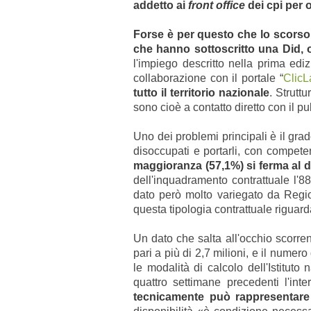
addetto ai
front office
dei cpi per 
Forse è per questo che lo scorso 
che hanno sottoscritto una Did, o
l'impiego descritto nella prima ediz
collaborazione con il portale “
ClicL
tutto il territorio nazionale
. Strutt
sono cioè a contatto diretto con il pu
Uno dei problemi principali è il gra
disoccupati e portarli, con compete
maggioranza (57,1%) si ferma al 
dell'inquadramento contrattuale l'8
dato però molto variegato da Region
questa tipologia contrattuale riguar
Un dato che salta all'occhio scorre
pari a più di 2,7 milioni, e il numer
le modalità di calcolo dell'Istituto
quattro settimane precedenti l'int
tecnicamente può rappresentare