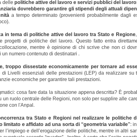
 delle
politiche attive del lavoro e servizi pubblici del lavoro
anziaria dovrebbero garantire gli stipendi degli attuali dipe
unità
a tempo determinato (provenienti probabilmente dagli esu
oco).
 in tema di politiche attive del lavoro tra Stato e Regione
e progetti di politiche del lavoro. Questo fatto entra direttam
icollocazione, mentre è opinione di chi scrive che non ci do
i un numero contenuto di destinatari .
e, troppo dissestate economicamente per tornare ad essere
 di Livelli essenziali delle prestazioni (LEP) da realizzare su t
nzie economiche per garantire tali prestazioni.
atici: cosa fare data la situazione appena descritta? È proba
u un ruolo centrale delle Regioni, non solo per supplire alle c
one con l'Anpal.
ncorrenza tra Stato e Regioni nel realizzare le politiche d
o limitato e affidato ad una sorta di “geometria variabile”
: i
 per l’impiego e dell’erogazione delle politiche, mentre in altri 