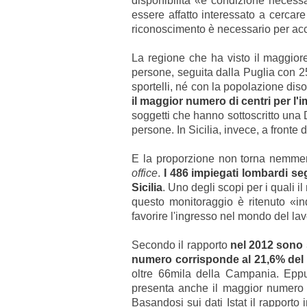
disponibilità «è condizione necess
essere affatto interessato a cercare
riconoscimento è necessario per acce
La regione che ha visto il maggiore
persone, seguita dalla Puglia con 2
sportelli, né con la popolazione dis
il maggior numero di centri per l'imp
soggetti che hanno sottoscritto una
persone. In Sicilia, invece, a fronte
E la proporzione non torna nemmeno
office
.
I 486 impiegati lombardi se
Sicilia
. Uno degli scopi per i quali i
questo monitoraggio è ritenuto «in
favorire l'ingresso nel mondo del la
Secondo il rapporto
nel 2012 sono s
numero corrisponde al 21,6% del 
oltre 66mila della Campania. Eppu
presenta anche il maggior numero
Basandosi sui dati Istat il rapporto