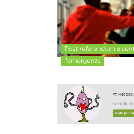
Post referendum e centr
l'emergenza
FRANCESCO
Scritto il
10 D
centri per l'