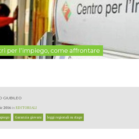
i per l'impiego, come affrontare
 GIUBILEO
ic 2016
in
EDITORIALI
impiego
Garanzia giovani
leggi regionali su stage