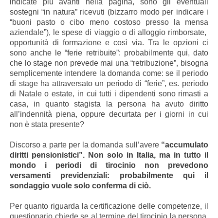
indicate più avanti nella pagina, sono gli eventuali
sostegni “in natura” ricevuti (bizzarro modo per indicare i
“buoni pasto o cibo meno costoso presso la mensa
aziendale”), le spese di viaggio o di alloggio rimborsate,
opportunità di formazione e così via. Tra le opzioni ci
sono anche le “ferie retribuite”: probabilmente qui, dato
che lo stage non prevede mai una “retribuzione”, bisogna
semplicemente intendere la domanda come: se il periodo
di stage ha attraversato un periodo di “ferie”, es. periodo
di Natale o estate, in cui tutti i dipendenti sono rimasti a
casa, in quanto stagista la persona ha avuto diritto
all’indennità piena, oppure decurtata per i giorni in cui
non è stata presente?
Discorso a parte per la domanda sull’avere
“accumulato
diritti pensionistici”. Non solo in Italia, ma in tutto il
mondo i periodi di tirocinio non prevedono
versamenti previdenziali: probabilmente qui il
sondaggio vuole solo conferma di ciò.
Per quanto riguarda la certificazione delle competenze, il
questionario chiede se al termine del tirocinio la persona