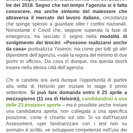
tre del 2018. Segno che nel tempo l'agenzia si è fatta
conoscere, ma anche sintomo del malessere che
attraversa il mercato del lavoro italiano,
circostanza
che spinge spesso a guardare oltre i confini nazionali.
Nonostante il Covid che, seppure superata la fase di
emergenza, ha lasciato il segno nella
modalità di
svolgimento dei tirocini: «Possono realizzarsi anche
da casa»
puntualizza Yaserov, ma come per tutti gli altri
dipendenti dell'agenzia, «vale la regola del minimo di due
giorni in ufficio». Da casa sì dunque, ma questa dovrà
essere nella stessa città dell'agenzia.
Chi si candida ora avrà dunque l'opportunità di partire
alla volta di Helsinki per iniziare lo stage il primo
settembre.
Si può fare domanda entro il 25 aprile a
mezzogiorno (11 ora di Helsinki),
candidandosi a una
delle 23 posizioni aperte
– ma è possibile anche inviare
una candidatura aperta, non collegata a una specifica
posizione, come è chiarito sul sito. Si va dall'Hazard
Assessment, «per familiarizzare con i test non su
animali» è scritto, «e sviluppare competenze nell'uso dei