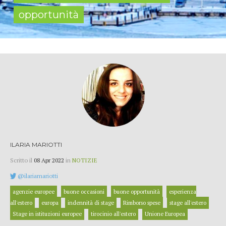
opportunità
ILARIA MARIOTTI
Scritto il
08 Apr 2022
in
NOTIZIE
@ilariamariotti
agenzie europee
buone occasioni
buone opportunità
esperienza
all'estero
europa
indennità di stage
Rimborso spese
stage all'estero
Stage in istituzioni europee
tirocinio all'estero
Unione Europea