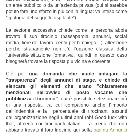
un ente pubblico o da un’azienda privata (qui si sarebbe
potuto fare uno sforzo in più con la lingua: va inteso come
“tipologia del soggetto ospitante”).
La sezione successiva chiede come la persona abbia
trovato il suo tirocinio (passaparola, annunci, social
media, fiere del lavoro, centri per l’impiego…); attenzione
perché stranamente non c’è l’opzione classica della
“università-istituzione formativa”, quindi in questo caso
bisognerà trovare la risposta più vicina e coerente.
C’è poi
una domanda che vuole indagare la
“trasparenza” degli annunci di stage, e chiede di
elencare gli elementi che erano “chiaramente
menzionati nell'avviso di posto vacante che
pubblicizza il tirocinio”
: qui è possibile selezionare più
di una risposta, tra cui compaiono anche l’importo
dell'indennità e la percentuale di tirocinanti assunti
dall'organizzazione negli ultimi anni (ah! Good luck with
that, almeno coi tirocinanti italiani… a meno che non
abbiano trovato il loro tirocinio qui sulla
pagina Annunci