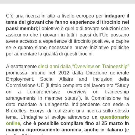
C’è una ricerca in atto a livello europeo per
indagare il
tema dei giovani che fanno esperienze di tirocinio nei
paesi membri
; l’obiettivo è quello di trovare soluzioni che
assicurino che i giovani in tutti i paesi dell’Ue possano
avere accesso a esperienze di tirocinio positive, e capire
se e quanto siano necessarie nuove iniziative politiche
per aumentare la qualità di questi tirocini.
A esattamente
dieci anni dalla “Overview on Traineeship”
promossa proprio nel 2012 dalla
Direzione generale
Employment, Social Affairs and Inclusion della
Commissione UE
(il titolo completo del lavoro era
“Study
on a comprehensive overview on traineeship
arrangements in member states”)
, la Commissione ha
dato mandato a un’agenzia indipendente con sede a
Bruxelles, Ecorys, di realizzare una ricerca sullo stesso
tema. L'indagine si svolge attraverso u
n
questionario
online
, che è possibile compilare fino al 25 marzo in
maniera rigorosamente anonima, anche in italiano
(e