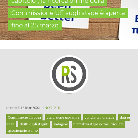
capitolo”, la ricerca online della
Commissione UE sugli stage è aperta
fino al 25 marzo
Scritto il
18 Mar 2022
in
NOTIZIE
Commissione Europea
condizione giovanile
condizioni di stage
dati su
stage
diritti degli stagisti
indagine
normativa stage extracurriculare
questionario online