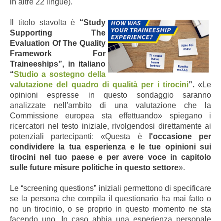
in altre 22 lingue).
Il titolo stavolta è
“Study
Supporting The
Evaluation Of The Quality
Framework For
Traineeships”, in italiano
“
Studio a sostegno della
valutazione del quadro di qualità per i tirocini
”.
«Le
opinioni espresse in questo sondaggio saranno
analizzate nell'ambito di una valutazione che la
Commissione europea sta effettuando» spiegano i
ricercatori nel testo iniziale, rivolgendosi direttamente ai
potenziali partecipanti: «Questa è
l'occasione per
condividere la tua esperienza e le tue opinioni sui
tirocini nel tuo paese e per avere voce in capitolo
sulle future misure politiche in questo settore
».
Le “screening questions” iniziali permettono di specificare
se la persona che compila il questionario ha mai fatto o
no un tirocinio, o se proprio in questo momento ne sta
facendo uno. In caso abbia una esperienza personale