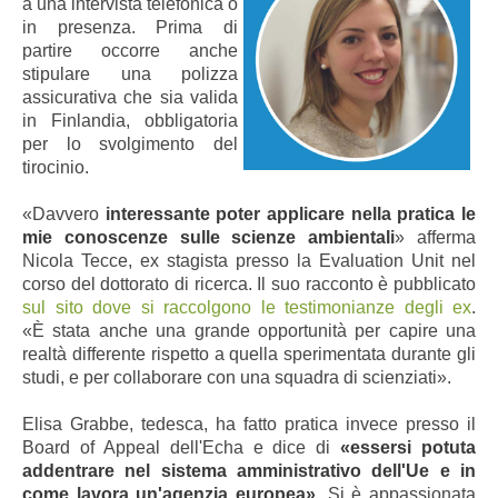
a una intervista telefonica o
in presenza. Prima di
partire occorre anche
stipulare una polizza
assicurativa che sia valida
in Finlandia, obbligatoria
per lo svolgimento del
tirocinio.
«Davvero
interessante poter applicare nella pratica le
mie conoscenze sulle scienze ambientali
» afferma
Nicola Tecce, ex stagista presso la Evaluation Unit
nel
corso del dottorato di ricerca. Il suo racconto è pubblicato
sul sito dove si raccolgono le testimonianze degli ex
.
«È stata anche una grande opportunità per capire una
realtà differente rispetto a quella sperimentata durante gli
studi, e per collaborare con una squadra di scienziati».
Elisa Grabbe, tedesca, ha fatto pratica invece presso il
Board of Appeal dell'Echa e dice di
«essersi potuta
addentrare nel sistema amministrativo dell'Ue e in
come lavora un'agenzia europea».
Si è appassionata