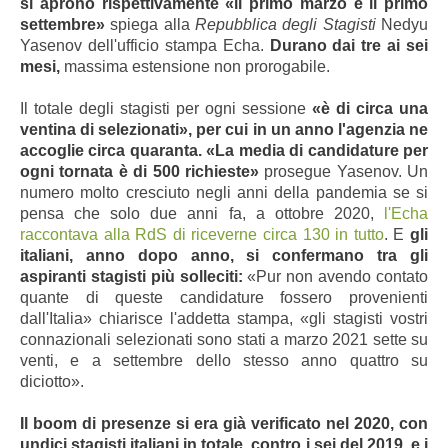
si aprono rispettivamente «il primo marzo e il primo
settembre»
spiega alla
Repubblica degli Stagisti
Nedyu
Yasenov dell'ufficio stampa Echa.
Durano dai tre ai sei
mesi,
massima estensione non prorogabile.
Il totale degli stagisti per ogni sessione
«è di circa una
ventina di selezionati», per cui in un anno l'agenzia ne
accoglie circa quaranta. «La media di candidature per
ogni tornata è di 500 richieste»
prosegue Yasenov. Un
numero molto cresciuto negli anni della pandemia se si
pensa che solo due anni fa, a ottobre 2020,
l'Echa
raccontava alla RdS di riceverne circa 130 in tutto
. E
gli
italiani, anno dopo anno, si confermano tra gli
aspiranti stagisti più solleciti:
«Pur non avendo contato
quante di queste candidature fossero provenienti
dall'Italia» chiarisce l'addetta stampa, «gli stagisti vostri
connazionali selezionati sono stati a marzo 2021 sette su
venti, e a settembre dello stesso anno quattro su
diciotto».
Il boom di presenze si era già verificato nel 2020, con
undici stagisti italiani in totale, contro i sei del 2019, e i