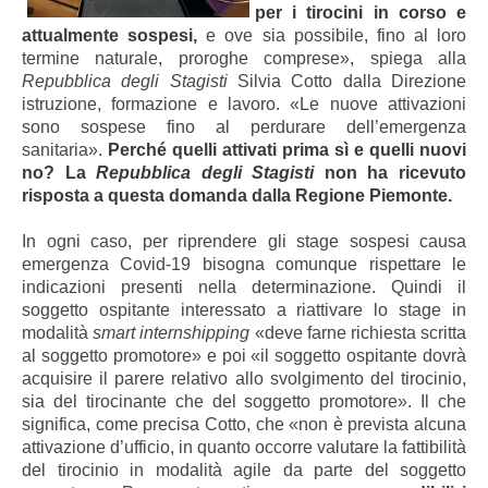
per i tirocini in corso e
attualmente sospesi,
e ove sia possibile, fino al loro
termine naturale, proroghe comprese», spiega alla
Repubblica degli Stagisti
Silvia Cotto dalla Direzione
istruzione, formazione e lavoro. «Le nuove attivazioni
sono sospese fino al perdurare dell’emergenza
sanitaria».
Perché quelli attivati prima sì e quelli nuovi
no? La
Repubblica degli Stagisti
non ha ricevuto
risposta a questa domanda dalla Regione Piemonte.
In ogni caso, per riprendere gli stage sospesi causa
emergenza Covid-19 bisogna comunque rispettare le
indicazioni presenti nella determinazione. Quindi il
soggetto ospitante interessato a riattivare lo stage in
modalità
smart internshipping
«deve farne richiesta scritta
al soggetto promotore
»
e poi
«i
l soggetto ospitante dovrà
acquisire il parere relativo allo svolgimento del tirocinio,
sia del tirocinante che del soggetto promotore». Il che
significa, come precisa Cotto, che «non è prevista alcuna
attivazione d’ufficio, in quanto occorre valutare la fattibilità
del tirocinio in modalità agile da parte del soggetto