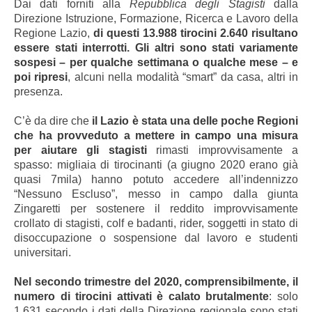
Dai dati forniti alla
Repubblica degli Stagisti
dalla
Direzione Istruzione, Formazione, Ricerca e Lavoro della
Regione Lazio,
di questi 13.988 tirocini 2.640 risultano
essere stati interrotti. Gli altri sono stati variamente
sospesi – per qualche settimana o qualche mese – e
poi ripresi
, alcuni nella modalità “smart” da casa, altri in
presenza.
C’è da dire che
il Lazio è stata una delle poche Regioni
che ha provveduto a mettere in campo una misura
per aiutare gli stagisti
rimasti improvvisamente a
spasso: migliaia di tirocinanti (a giugno 2020 erano già
quasi 7mila) hanno potuto accedere all’indennizzo
“Nessuno Escluso”, messo in campo dalla giunta
Zingaretti per sostenere il reddito improvvisamente
crollato di stagisti, colf e badanti, rider, soggetti in stato di
disoccupazione o sospensione dal lavoro e studenti
universitari.
Nel secondo trimestre del 2020, comprensibilmente, il
numero di tirocini attivati è calato brutalmente
: solo
1.631 secondo i dati della Direzione regionale sono stati