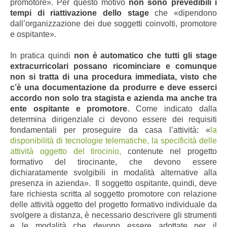
promotore». Per questo motivo
non sono prevedibili i
tempi di riattivazione dello stage
che «dipendono
dall’organizzazione dei due soggetti coinvolti, promotore
e ospitante».
In pratica quindi
non è automatico che tutti gli stage
extracurricolari possano ricominciare e comunque
non si tratta di una procedura immediata, visto che
c’è una documentazione da produrre e deve esserci
accordo non solo tra stagista e azienda ma anche tra
ente ospitante e promotore
. Come indicato dalla
determina dirigenziale ci devono essere dei requisiti
fondamentali per proseguire da casa l’attività: «
la
disponibilità di tecnologie telematiche, la specificità delle
attività oggetto del tirocinio,
contenute nel progetto
formativo del tirocinante, che devono essere
dichiaratamente svolgibili in modalità alternative alla
presenza in azienda». Il soggetto ospitante, quindi, deve
fare richiesta scritta al soggetto promotore con relazione
delle attività oggetto del progetto formativo individuale da
svolgere a distanza, è necessario descrivere gli strumenti
e le modalità che devono essere adottate per il