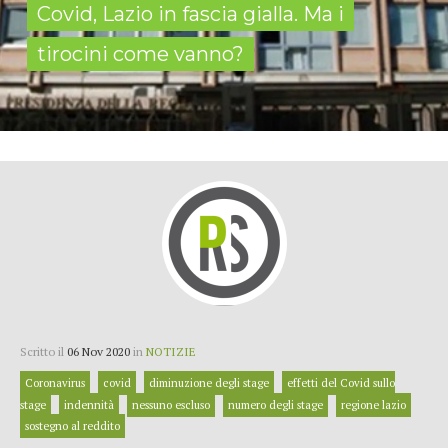
Covid, Lazio in fascia gialla. Ma i
tirocini come vanno?
Scritto il
06 Nov 2020
in
NOTIZIE
Coronavirus
covid
diminuzione degli stage
effetti del Covid sullo
stage
indennità
nessuno escluso
numero degli stage
regione lazio
sostegno al reddito