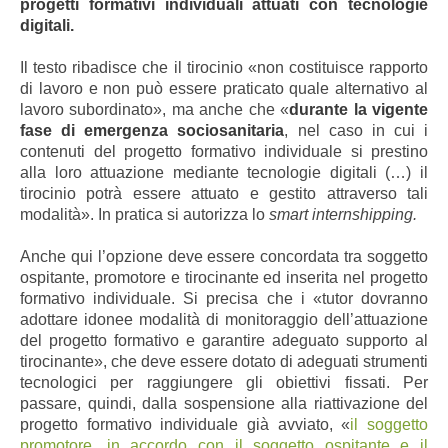
progetti formativi individuali attuati con tecnologie
digitali.
Il testo ribadisce che il tirocinio «non costituisce rapporto
di lavoro e non può essere praticato quale alternativo al
lavoro subordinato», ma anche che «
durante la vigente
fase di emergenza sociosanitaria
, nel caso in cui i
contenuti del progetto formativo individuale si prestino
alla loro attuazione mediante tecnologie digitali (…) il
tirocinio potrà essere attuato e gestito attraverso tali
modalità». In pratica si autorizza lo
smart internshipping.
Anche qui l’opzione deve essere concordata tra soggetto
ospitante, promotore e tirocinante ed inserita nel progetto
formativo individuale. Si precisa che i «tutor dovranno
adottare idonee modalità di monitoraggio dell’attuazione
del progetto formativo e garantire adeguato supporto al
tirocinante», che deve essere dotato di adeguati strumenti
tecnologici per raggiungere gli obiettivi fissati. Per
passare, quindi, dalla sospensione alla riattivazione del
progetto formativo individuale già avviato, «
il soggetto
promotore, in accordo con il soggetto ospitante e il