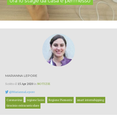
ora lo stage da casa è permesso
MARIANNA LEPORE
Scritto il
15 Apr 2020
in
NOTIZIE
@MariannaLepore
Coronavirus
regione lazio
Regione Piemonte
smart internshipping
tirocinio extracurricolare