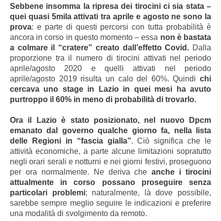
Sebbene insomma la ripresa dei tirocini ci sia stata –
quei quasi 5mila attivati tra aprile e agosto ne sono la
prova
: e parte di questi percorsi con tutta probabilità è
ancora in corso in questo momento – essa
non è bastata
a colmare il “cratere” creato dall’effetto Covid.
Dalla
proporzione tra il numero di tirocini attivati nel periodo
aprile/agosto 2020 e quelli attivati nel periodo
aprile/agosto 2019 risulta un calo del 60%. Quindi
chi
cercava uno stage in Lazio in quei mesi ha avuto
purtroppo il 60% in meno di probabilità di trovarlo.
Ora il Lazio è stato posizionato, nel nuovo Dpcm
emanato dal governo qualche giorno fa, nella lista
delle Regioni in “fascia gialla”
. Ciò significa che le
attività economiche, a parte alcune limitazioni sopratutto
negli orari serali e notturni e nei giorni festivi, proseguono
per ora normalmente. Ne deriva che
anche i tirocini
attualmente in corso possano proseguire senza
particolari problemi
; naturalmente, là dove possibile,
sarebbe sempre meglio seguire le indicazioni e preferire
una modalità di svolgimento da remoto.