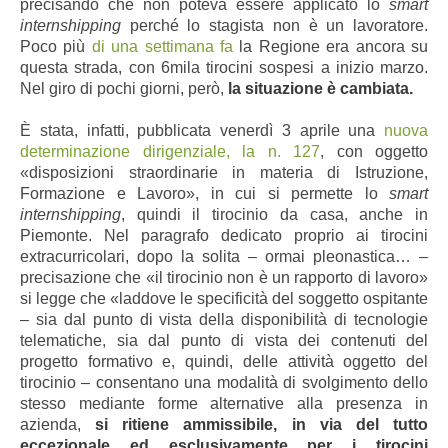
precisando che non poteva essere applicato lo
smart
internshipping
perché lo stagista non è un lavoratore.
Poco più
di una settimana fa
la Regione era ancora su
questa strada, con 6mila tirocini sospesi a inizio marzo.
Nel giro di pochi giorni, però,
la situazione è cambiata.
È stata, infatti, pubblicata venerdì 3 aprile una
nuova
determinazione dirigenziale, la n. 127
, con oggetto
«disposizioni straordinarie in materia di Istruzione,
Formazione e Lavoro», in cui si permette lo
smart
internshipping
, quindi il tirocinio da casa, anche in
Piemonte. Nel paragrafo dedicato proprio ai tirocini
extracurricolari, dopo la solita – ormai pleonastica…
–
precisazione che «il tirocinio non è un rapporto di lavoro»
si legge che «laddove le specificità del soggetto ospitante
– sia dal punto di vista della disponibilità di tecnologie
telematiche, sia dal punto di vista dei contenuti del
progetto formativo e, quindi, delle attività oggetto del
tirocinio – consentano una modalità di svolgimento dello
stesso mediante forme alternative alla presenza in
azienda,
si ritiene ammissibile, in via del tutto
eccezionale ed esclusivamente per i tirocini