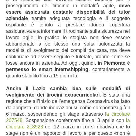
proseguimento del tirocinio in modalità agile,
deve
essere assicurata costante disponibilità del tutor
aziendale
tramite adeguata tecnologia e il soggetto
ospitante è tenuto a prestare idonea copertura
assicurativa e a informare il tirocinante sulla sicurezza nel
lavoro agile. In pratica lo stagista non deve essere
abbandonato a se stesso una volta autorizzata la
modalità di svolgimento dei compiti da casa, ma deve
continuare ad essere seguito e tutelato, proprio come se
fosse ancora in azienda. Ad oggi, quindi,
in Piemonte è
permesso lo smart internshipping,
contrariamente a
quanto stabilito fino a 15 giorni fa.
Anche il Lazio cambia idea sulle modalità di
svolgimento dei tirocini extracurricolari.
È stata una
regione che all’inizio dell’emergenza Coronavirus ha fatto
da apripista, dando indicazioni su come comportarsi già il
6 marzo, sospendendo gli stage attraverso
la circolare
207548
. Sospensione confermata fino al 3 aprile con
la
circolare 218523
del 12 marzo in cui si ribadiva che lo
stage non è un rapporto di lavoro e per questo «non è