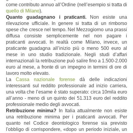
come contributo annuo all’Ordine (nell’esempio si tratta di
quello di Milano
).
Quanto guadagnano i praticanti.
Non esiste una
rilevazione ufficiale. In genere si tratta di un rimborso
spese che cresce nel tempo. Nel Mezzogiorno una prassi
diffusa consiste semplicemente nel non pagare i
praticanti avvocati. In realtà come Milano, invece, un
praticante guadagna all’inizio più o meno
500 euro al
mese in uno studio tradizionale. Negli studi d’affari
internazionali la retribuzione può salire fino a 1.500-2.000
euro al mese, a fronte di un impegno in termini di ore di
lavoro molto elevato.
La
Cassa nazionale forense
dà delle indicazioni
interessanti sul reddito professionale ad inizio carriera,
una volta che l’esame è stato superato: circa 10mila euro
all’anno - meno di un quinto dei 51.313 euro del reddito
professionale medio degli avvocati.
Retribuzione minima?
In Italia attualmente non esiste
una retribuzione minima per i praticanti avvocati. Per
quanto nel Codice deontologico forense sia previsto
l'obbligo di corrispondere, «dopo un periodo iniziale, un