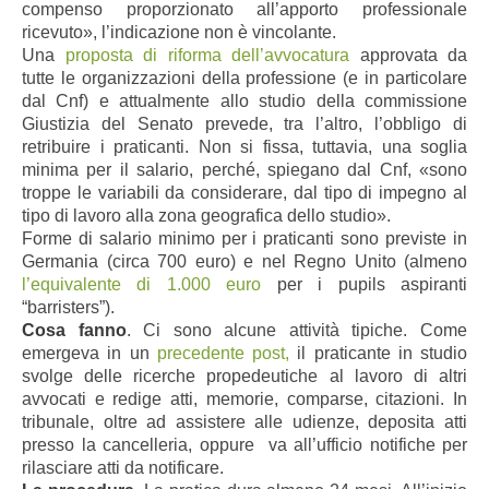
compenso proporzionato all’apporto professionale
ricevuto», l’indicazione non è vincolante.
Una
proposta di riforma dell’avvocatura
approvata da
tutte le organizzazioni della professione (e in particolare
dal Cnf) e attualmente allo studio della commissione
Giustizia del Senato prevede, tra l’altro, l’obbligo di
retribuire i praticanti. Non si fissa, tuttavia, una soglia
minima per il salario, perché, spiegano dal Cnf, «sono
troppe le variabili da considerare, dal tipo di impegno al
tipo di lavoro alla zona geografica dello studio».
Forme di salario minimo per i praticanti sono previste in
Germania (circa 700 euro) e nel Regno Unito (almeno
l’equivalente di 1.000 euro
per i pupils aspiranti
“barristers”).
Cosa fanno
. Ci sono alcune attività tipiche. Come
emergeva in un
precedente post,
il praticante in studio
svolge delle ricerche propedeutiche al lavoro di altri
avvocati e redige atti, memorie, comparse, citazioni. In
tribunale, oltre ad assistere alle udienze, deposita atti
presso la cancelleria, oppure
va all’ufficio notifiche per
rilasciare atti da notificare.