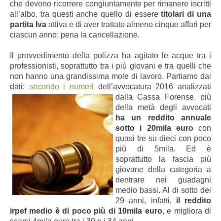
che devono ricorrere congiuntamente per rimanere iscritti
all’albo, tra questi anche quello di essere
titolari di una
partita Iva
attiva e di aver trattato almeno cinque affari per
ciascun anno: pena la cancellazione.
Il provvedimento della polizza ha agitato le acque tra i
professionisti, soprattutto tra i più giovani e tra quelli che
non hanno una grandissima mole di lavoro. Partiamo dai
dati:
secondo i numeri
dell’avvocatura 2016 analizzati
dalla Cassa
Forense, più
della metà degli avvocati
ha un reddito annuale
sotto i 20mila euro
con
quasi tre su dieci con poco
più di 5mila. Ed è
soprattutto la fascia più
giovane della categoria a
rientrare nei guadagni
medio bassi. Al di sotto dei
29 anni, infatti,
il reddito
irpef medio è di poco più di 10mila euro
, e migliora di