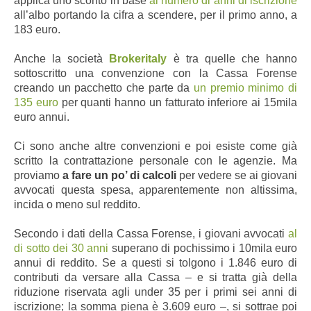
applica uno sconto in base
al numero di anni di iscrizione
all’albo portando la cifra a scendere, per il primo anno, a
183 euro.
Anche la società
Brokeritaly
è tra quelle che hanno
sottoscritto una convenzione con la Cassa
Forense
creando un pacchetto che parte da
un premio minimo di
135 euro
per quanti hanno un fatturato inferiore ai 15mila
euro annui.
Ci sono anche altre convenzioni e poi esiste come già
scritto la contrattazione personale con le agenzie. Ma
proviamo
a fare un po’ di calcoli
per vedere se ai giovani
avvocati questa spesa, apparentemente non altissima,
incida o meno sul reddito.
Secondo i dati della Cassa Forense, i giovani avvocati
al
di sotto dei 30 anni
superano di pochissimo i 10mila euro
annui di reddito. Se a questi si tolgono i 1.846 euro di
contributi da versare alla Cassa
–
e si tratta già della
riduzione riservata agli under 35 per i primi sei anni di
iscrizione; la somma piena è 3.609 euro
–,
si sottrae poi