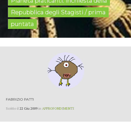
Pianeta praticanti: inchiesta della
Repubblica degli Stagisti / prima
puntata
FABRIZIO PATTI
Scritto il
22 Giu 2009
in
APPROFONDIMENTI