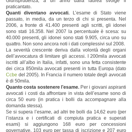
Giurisprudenza, a un anno dalla laurea svolge il
praticantato.
Quanti diventano avvocati.
L’esame di Stato viene
passato, in media, da un terzo di chi si presenta. Nel
2006, a fronte di 41.400 presenti agli scritti, gli idonei
sono stati 16.358. Nel 2007 la percentuale è scesa: su
40.000 presenti, gli idonei sono stati 9.905, circa uno su
quattro. Non sono ancora noti i dati complessivi sul 2008.
La severità crescente deriva dalla volontà degli organi
dell’avvocatura di limitare gli accessi. I 200mila avvocati
iscritti all’albo in Italia, infatti, sono una fetta consistente
dei circa 850mila avvocati presenti in tutta Europa (dato
Ccbe
del 2005). In Francia il numero totale degli avvocati
è di 50mila.
Quanto costa sostenere l’esame.
Per i giovani aspiranti
avvocati i costi da affrontare in vista dell’esame sono di
circa 50 euro (in pratica i bolli da accompagnare alla
domanda stessa).
Se si supera l’esame, ad altri tre bolli da 14,62 euro (per
l’istanza e i certificati di compiuta pratica e superati
esami) si aggiungono 168 euro per concessioni
governative, 103 euro per tassa di iscrizione e 207 euro