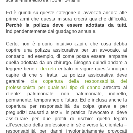
scarsi 4mila euro tra i 30 e i 34 anni.
Ed è quindi su queste categorie di avvocati ancora alle
prime armi che questa misura creerà qualche difficoltà.
Perché la polizza deve essere adottata da tutti,
indipendentemente dal guadagno annuale.
Certo, non è proprio intuitivo capire che cosa debba
coprire una polizza assicurativa per un avvocato, al
contrario, ad esempio, di come possa essere lampante
quella adottata da un chirurgo. Bisogna quindi andare a
leggere bene
il decreto
entrato in vigore quest’anno per
capire di che si tratta. La polizza assicurativa deve
garantire «
la copertura della responsabilità del
professionista per qualsiasi tipo di danno
arrecato al
cliente: patrimoniale, non patrimoniale, indiretto,
permanente, temporaneo e futuro. Ed è inclusa anche la
copertura per responsabilità da colpa grave e per
pregiudizi causati a terzi». In pratica l’avvocato si deve
assicurare per due profili di rischio: quello legato
all’esercizio della professione in sé e verso la clientela –
responsabilità per danni involontariamente provocati