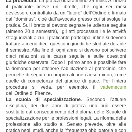
La procedura.
La pratica dura almeno 24 mesi. All’inizio
il praticante riceve un libretto, che ogni sei mesi
dev'essere controllato da un “tutore” dell’Ordine e firmato
dal “dominus”, cioè dall’avvocato presso cui si svolge la
pratica. Sul libretto si devono segnare le udienze seguite
(almeno 20 a semestre),
gli atti processuali e le attività
stragiudiziali a cui il praticante partecipa; infine si devono
trattare almeno dieci questioni giuridiche studiate durante
il semestre. Alla fine di ogni anno si devono poi scrivere
dieci relazioni sulle cause seguite e sulle questioni
giuridiche osservate. Dopo il primo anno è possibile fare
la domanda per ottenere l’abilitazione al patrocinio, che
permette di seguire in proprio alcune cause minori, come
quelle di competenza del giudice di pace. Per l'intera
procedura si veda, per esempio, il
vademecum
dell'Ordine di Firenze.
La scuola di specializzazione
. Secondo l’attuale
disciplina, dei due anni di pratica uno può essere
sostituito dal conseguimento del diploma delle Scuole di
specializzazione per le professioni legali. La riforma della
professione allo studio al Senato prevede, oltre alla
pratica negli studi, anche la “frequenza obbligatoria e con