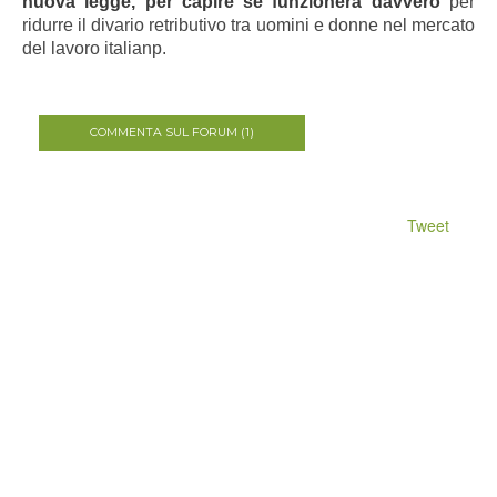
nuova legge, per capire se funzionerà davvero
per
ridurre il divario retributivo tra uomini e donne nel mercato
del lavoro italianp.
COMMENTA SUL FORUM (1)
Tweet