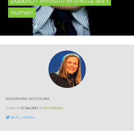
pubblici? Ministro Brunetta, dia i
numeri
ELEONORA VOLTOLINA
Scritto il
15 Giu 2011
in
EDITORIALI
@ele_voltolina