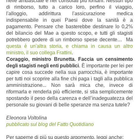
nelle ambasciate e nei consolati più lontani. Nessun tipo
di rimborso, tutto a carico loro, perfino il viaggio,
l'alloggio, addirittura l'assicurazione medica
indispensabile in quei Paesi dove la sanità è a
pagamento. Pensare che basterebbe destinare lo 0,2%
del bilancio del Mae a questo scopo, e tutti gli stagisti
potrebbero godere di un rimborso spese decente… Ma
questa è un'altra storia, e chiama in causa un altro
ministro, il suo collega Frattini
.
Coraggio, ministro Brunetta. Faccia un censimento
degli stagisti negli enti pubblici
. È importante per lei per
capire cosa succede nella sua parrocchia, è importante
per tutti noi scoprire alla fine chi paga i tagli alla pubblica
amministrazione... Non sarà mica che, invece di
riformarla e renderla più efficiente, si stia semplicemente
spostando il peso della carenza e dell’inadeguatezza del
personale su giovani di belle speranze ma senza tutele?
Eleonora Voltolina
pubblicato sul blog del Fatto Quotidiano
Per saperne di più su questo argomento, leggi anche: