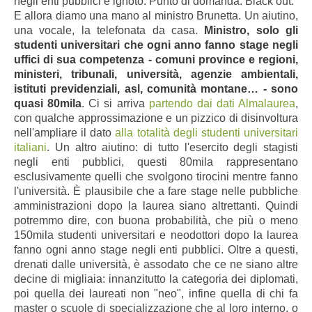
negli enti pubblici è ignoto. Punto di domanda. Black out.
E allora diamo una mano al ministro Brunetta. Un aiutino,
una vocale, la telefonata da casa.
Ministro, solo gli
studenti universitari che ogni anno fanno stage negli
uffici di sua competenza - comuni province e regioni,
ministeri, tribunali, università, agenzie ambientali,
istituti previdenziali, asl, comunità montane… - sono
quasi 80mila
. Ci si arriva
partendo dai dati Almalaurea
,
con qualche approssimazione e un pizzico di disinvoltura
nell'ampliare il dato
alla totalità degli studenti universitari
italiani
. Un altro aiutino: di tutto l'esercito degli stagisti
negli enti pubblici, questi 80mila rappresentano
esclusivamente quelli che svolgono tirocini mentre fanno
l'università. È plausibile che a fare stage nelle pubbliche
amministrazioni dopo la laurea siano altrettanti. Quindi
potremmo dire, con buona probabilità, che più o meno
150mila studenti universitari e neodottori dopo la laurea
fanno ogni anno stage negli enti pubblici. Oltre a questi,
drenati dalle università, è assodato che ce ne siano altre
decine di migliaia: innanzitutto la categoria dei diplomati,
poi quella dei laureati non "neo", infine quella di chi fa
master o scuole di specializzazione che al loro interno, o