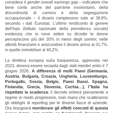
considera il
gender overall earnings gap
– indicatore che
tiene conto anche del part-time involontario, della
discontinuità di carriera e della segregazione
occupazionale – il divario complessivo sale al 39,9%,
secondo i dati Eurostat. L'ultimo rendiconto di genere
dell'Inps (Istituto nazionale della previdenza sociale)
evidenzia che in nove settori su diciotto le donne
percepiscono più del 20% in meno degli uomini; nelle
attività finanziarie e assicurative il divario arriva al 31,7%,
in quelle immobiliari al 40,2%.
La direttiva europea sulla trasparenza, approvata nel
2023, doveva essere recepita dagli stati membri entro il 7
giugno 2026.
A differenza di molti Paesi (Germania,
Austria, Bulgaria, Croazia, Ungheria, Lussemburgo,
Portogallo, Svezia, Belgio, Paesi Bassi, Spagna,
Finlandia, Grecia, Slovenia, Cechia…), l’’Italia ha
rispettato la scadenza
; il decreto entrerà pienamente a
regime in modo progressivo, man mano che scatteranno
gli obblighi di reporting per le diverse fasce di aziende.
Ora bisognerà
monitorare gli effetti concreti di questa