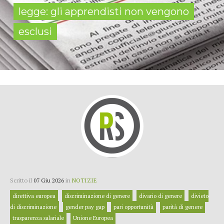
legge: gli apprendisti non vengono
esclusi
Scritto il
07 Giu 2026
in
NOTIZIE
direttiva europea
discriminazione di genere
divario di genere
divieto
di discriminazione
gender pay gap
pari opportunità
parità di genere
trasparenza salariale
Unione Europea