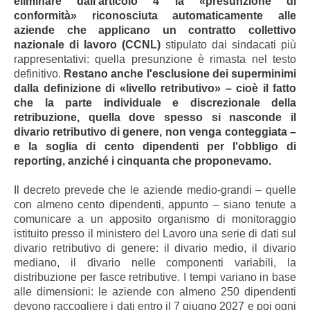
eliminare dall'articolo 4 la «presunzione di
conformità» riconosciuta automaticamente alle
aziende che applicano un contratto collettivo
nazionale di lavoro (CCNL)
stipulato dai sindacati più
rappresentativi: quella presunzione è rimasta nel testo
definitivo.
Restano anche l'esclusione dei superminimi
dalla definizione di «livello retributivo» – cioè il fatto
che la parte individuale e discrezionale della
retribuzione, quella dove spesso si nasconde il
divario retributivo di genere, non venga conteggiata –
e la soglia di cento dipendenti per l'obbligo di
reporting, anziché i cinquanta che proponevamo.
Il decreto prevede che le aziende medio-grandi – quelle
con almeno cento dipendenti, appunto – siano tenute a
comunicare a un apposito organismo di monitoraggio
istituito presso il ministero del Lavoro una serie di dati sul
divario retributivo di genere: il divario medio, il divario
mediano, il divario nelle componenti variabili, la
distribuzione per fasce retributive. I tempi variano in base
alle dimensioni: le aziende con almeno 250 dipendenti
devono raccogliere i dati entro il 7 giugno 2027 e poi ogni