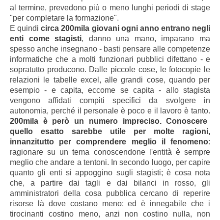
al termine, prevedono più o meno lunghi periodi di stage
"per completare la formazione".
E quindi
circa 200mila giovani ogni anno entrano negli
enti come stagisti
, danno una mano, imparano ma
spesso anche insegnano - basti pensare alle competenze
informatiche che a molti funzionari pubblici difettano - e
sopratutto producono. Dalle piccole cose, le fotocopie le
relazioni le tabelle excel, alle grandi cose, quando per
esempio - e capita, eccome se capita - allo stagista
vengono affidati compiti specifici da svolgere in
autonomia, perché il personale è poco e il lavoro è tanto.
200mila è però un numero impreciso. Conoscere
quello esatto sarebbe utile per molte ragioni,
innanzitutto per comprendere meglio il fenomeno
:
ragionare su un tema conoscendone l'entità è sempre
meglio che andare a tentoni. In secondo luogo, per capire
quanto gli enti si appoggino sugli stagisti; è cosa nota
che, a partire dai tagli e dai bilanci in rosso, gli
amministratori della cosa pubblica cercano di reperire
risorse là dove costano meno: ed è innegabile che i
tirocinanti costino meno, anzi non costino nulla, non