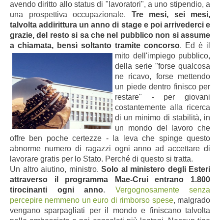
avendo diritto allo status di "lavoratori", a uno stipendio, a
una prospettiva occupazionale.
Tre mesi, sei mesi,
talvolta addirittura un anno di stage e poi arrivederci e
grazie, del resto si sa che nel pubblico non si assume
a chiamata, bensì soltanto tramite concorso
.
Ed è il
mito dell'impiego pubblico,
della serie "forse qualcosa
ne ricavo, forse mettendo
un piede dentro finisco per
restare" - per giovani
costantemente alla ricerca
di un minimo di stabilità, in
un mondo del lavoro che
offre ben poche certezze - la leva che spinge questo
abnorme numero di ragazzi ogni anno ad accettare di
lavorare gratis per lo Stato. Perché di questo si tratta.
Un altro aiutino, ministro.
Solo al ministero degli Esteri
attraverso il programma Mae-Crui entrano 1.800
tirocinanti ogni anno
.
Vergognosamente senza
percepire nemmeno un euro di rimborso spese
, malgrado
vengano sparpagliati per il mondo e finiscano talvolta