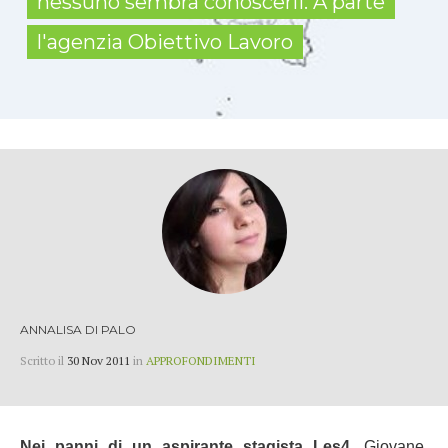
nessuno sembra conoscerli. A parte
l'agenzia Obiettivo Lavoro
ANNALISA DI PALO
Scritto il
30 Nov 2011
in
APPROFONDIMENTI
Nei panni di un aspirante stagista Les4
. Giovane,