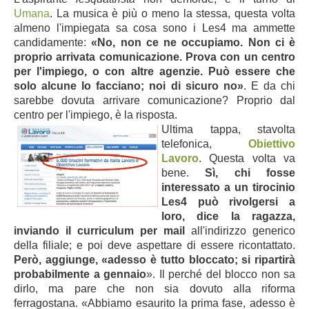
Umana
. La musica è più o meno la stessa, questa volta
almeno l'impiegata sa cosa sono i Les4 ma ammette
candidamente:
«No, non ce ne occupiamo. Non ci è
proprio arrivata comunicazione. Prova con un centro
per l'impiego, o con altre agenzie. Può essere che
solo alcune lo facciano; noi di sicuro no»
. E da chi
sarebbe dovuta arrivare comunicazione? Proprio dal
centro per l'impiego, è la risposta.
Ultima tappa, stavolta
telefonica,
Obiettivo
Lavoro
. Questa volta va
bene.
Sì, chi fosse
interessato a un tirocinio
Les4 può rivolgersi a
loro, dice la ragazza,
inviando il curriculum per mail
all'indirizzo generico
della filiale; e poi deve aspettare di essere ricontattato.
Però, aggiunge, «adesso è tutto bloccato; si ripartirà
probabilmente a gennaio
». Il perché del blocco non sa
dirlo, ma pare che non sia dovuto alla riforma
ferragostana. «Abbiamo esaurito la prima fase, adesso è