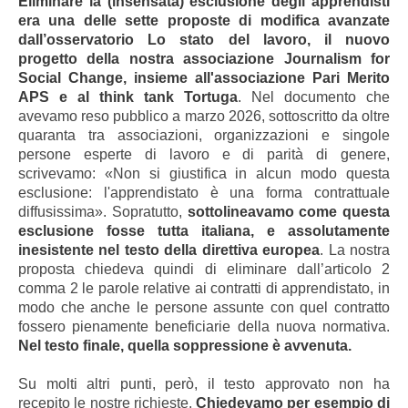
Eliminare la (insensata) esclusione degli apprendisti
era una delle sette proposte di modifica avanzate
dall’osservatorio Lo stato del lavoro, il nuovo
progetto della nostra associazione Journalism for
Social Change, insieme all'associazione Pari Merito
APS e al think tank Tortuga
. Nel documento che
avevamo reso pubblico a marzo 2026, sottoscritto da oltre
quaranta tra associazioni, organizzazioni e singole
persone esperte di lavoro e di parità di genere,
scrivevamo: «Non si giustifica in alcun modo questa
esclusione: l'apprendistato è una forma contrattuale
diffusissima». Sopratutto,
sottolineavamo come questa
esclusione fosse tutta italiana, e assolutamente
inesistente nel testo della direttiva europea
. La nostra
proposta chiedeva quindi di eliminare dall’articolo 2
comma 2 le parole relative ai contratti di apprendistato, in
modo che anche le persone assunte con quel contratto
fossero pienamente beneficiarie della nuova normativa.
Nel testo finale, quella soppressione è avvenuta.
Su molti altri punti, però, il testo approvato non ha
recepito le nostre richieste.
Chiedevamo per esempio di