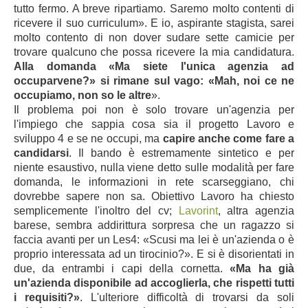
tutto fermo. A breve ripartiamo. Saremo molto contenti di
ricevere il suo curriculum». E io, aspirante stagista, sarei
molto contento di non dover sudare sette camicie per
trovare qualcuno che possa ricevere la mia candidatura.
Alla domanda «Ma siete l'unica agenzia ad
occuparvene?» si rimane sul vago: «Mah, noi ce ne
occupiamo, non so le altre
».
Il problema poi non è solo trovare un'agenzia per
l'impiego che sappia cosa sia il progetto Lavoro e
sviluppo 4 e se ne occupi, ma
capire anche come fare a
candidarsi
. Il bando è estremamente sintetico e per
niente esaustivo, nulla viene detto sulle modalità per fare
domanda, le informazioni in rete scarseggiano, chi
dovrebbe sapere non sa. Obiettivo Lavoro ha chiesto
semplicemente l'inoltro del cv;
Lavorint
, altra agenzia
barese, sembra addirittura sorpresa che un ragazzo si
faccia avanti per un Les4: «Scusi ma lei è un'azienda o è
proprio interessata ad un tirocinio?». E si è disorientati in
due, da entrambi i capi della cornetta.
«Ma ha già
un'azienda disponibile ad accoglierla, che rispetti tutti
i requisiti?»
. L'ulteriore difficoltà di trovarsi da soli