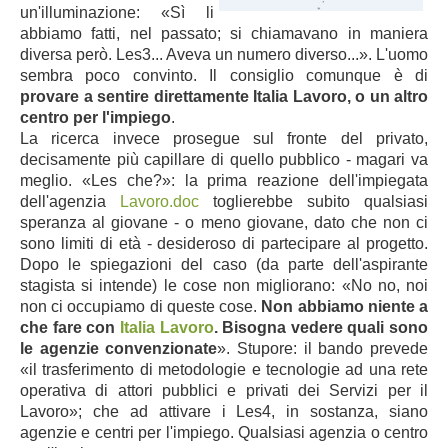
un'illuminazione: «Sì li
abbiamo fatti, nel passato; si chiamavano in maniera
diversa però. Les3... Aveva un numero diverso...». L'uomo
sembra poco convinto. Il consiglio comunque è di
provare a sentire direttamente Italia Lavoro, o un altro
centro per l'impiego
.
La ricerca invece prosegue sul fronte del privato,
decisamente più capillare di quello pubblico - magari va
meglio. «Les che?»: la prima reazione dell'impiegata
dell'agenzia
Lavoro.doc
toglierebbe subito qualsiasi
speranza al giovane - o meno giovane, dato che non ci
sono limiti di età - desideroso di partecipare al progetto.
Dopo le spiegazioni del caso (da parte dell'aspirante
stagista si intende) le cose non migliorano: «No no, noi
non ci occupiamo di queste cose.
Non abbiamo niente a
che fare con
Italia Lavoro
. Bisogna vedere quali sono
le agenzie convenzionate
». Stupore: il bando prevede
«il trasferimento di metodologie e tecnologie ad una rete
operativa di attori pubblici e privati dei Servizi per il
Lavoro»; che ad attivare i Les4, in sostanza, siano
agenzie e centri per l'impiego. Qualsiasi agenzia o centro