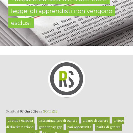
legge: gli apprendisti non vengono
esclusi
Scritto il
07 Giu 2026
in
NOTIZIE
direttiva europea
discriminazione di genere
divario di genere
divieto
di discriminazione
gender pay gap
pari opportunità
parità di genere