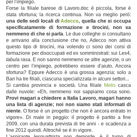
per l'impiego.
Forse la filiale barese di Lavoro.doc è piccola, forse è
stata sfortuna; la ricerca continua. Non va meglio però:
una delle sedi locali di
Adecco
, quella che si occupa
specificatamente di formazione e tirocini, non sa
nemmeno di che si parla
. Le due colleghe si consultano
e arrivano alla conclusione che no, Adecco non attiva
questo tipo di tirocini, ma volendo ci sono dei corsi di
formazione per disoccupati ed ex somministrati:
sui Les4,
tabula rasa.
E non sanno nemmeno se altre agenzie, o un
centro per l'impiego, potrebbero essere d'aiuto. Ancora
sfortuna? Eppure Adecco è una grossa agenzia; solo a
Bari ha tre filiali, ciascuna specializzata in alcuni settori...
Si cambia provincia e società. Una filiale
Metis
casca
dalle nuvole:
«Eh, nemmeno noi sappiamo cosa sono.
Provi magari a chiedere a Italia Lavoro, magari hanno
una lista di agenzie; noi non siamo stati informati di
niente
. O forse è un progetto che non è ancora entrato in
vigore». Di male in peggio: il progetto è partito a fine
2009, con una durata prevista di tre anni - e scadenza a
fine 2012 quindi. Altroché se è in vigore.
L'aspirante
lesquattrista
non demorde, è il turno di