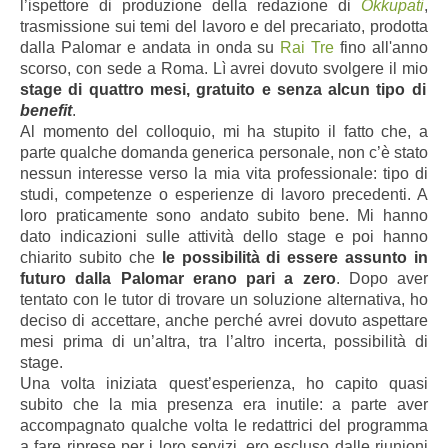
l’ispettore di produzione della redazione di
Okkupati
,
trasmissione sui temi del lavoro e del precariato, prodotta
dalla Palomar e andata in onda su
Rai Tre
fino all'anno
scorso, con sede a Roma. Lì avrei dovuto svolgere il mio
stage di quattro mesi, gratuito e senza alcun tipo di
benefit
.
Al momento del colloquio, mi ha stupito il fatto che, a
parte qualche domanda generica personale, non c’è stato
nessun interesse verso la mia vita professionale: tipo di
studi, competenze o esperienze di lavoro precedenti. A
loro praticamente sono andato subito bene. Mi hanno
dato indicazioni sulle attività dello stage e poi hanno
chiarito subito che
le possibilità di essere assunto in
futuro dalla Palomar erano pari a zero
. Dopo aver
tentato con le tutor di trovare un soluzione alternativa, ho
deciso di accettare, anche perché avrei dovuto aspettare
mesi prima di un’altra, tra l’altro incerta, possibilità di
stage.
Una volta iniziata quest’esperienza, ho capito quasi
subito che la mia presenza era inutile: a parte aver
accompagnato qualche volta le redattrici del programma
a fare riprese per i loro servizi, ero escluso dalle riunioni