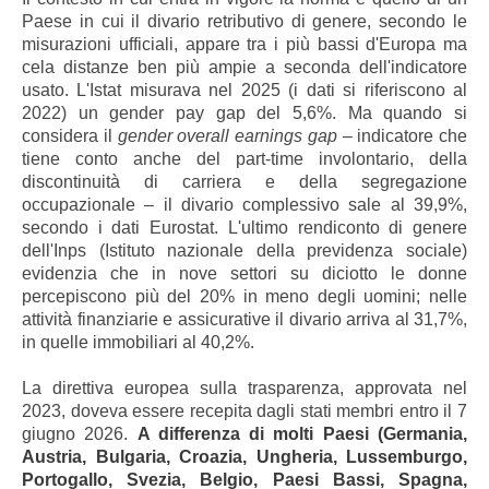
Paese in cui il divario retributivo di genere, secondo le
misurazioni ufficiali, appare tra i più bassi d'Europa ma
cela distanze ben più ampie a seconda dell'indicatore
usato. L'Istat misurava nel 2025 (i dati si riferiscono al
2022) un gender pay gap del 5,6%. Ma quando si
considera il
gender overall earnings gap
– indicatore che
tiene conto anche del part-time involontario, della
discontinuità di carriera e della segregazione
occupazionale – il divario complessivo sale al 39,9%,
secondo i dati Eurostat. L'ultimo rendiconto di genere
dell'Inps (Istituto nazionale della previdenza sociale)
evidenzia che in nove settori su diciotto le donne
percepiscono più del 20% in meno degli uomini; nelle
attività finanziarie e assicurative il divario arriva al 31,7%,
in quelle immobiliari al 40,2%.
La direttiva europea sulla trasparenza, approvata nel
2023, doveva essere recepita dagli stati membri entro il 7
giugno 2026.
A differenza di molti Paesi (Germania,
Austria, Bulgaria, Croazia, Ungheria, Lussemburgo,
Portogallo, Svezia, Belgio, Paesi Bassi, Spagna,