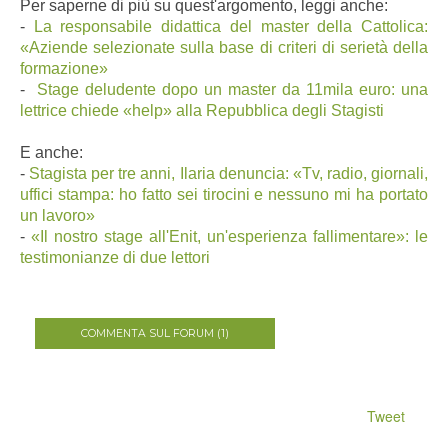
Per saperne di più su quest'argomento, leggi anche:
-
La responsabile didattica del master della Cattolica:
«Aziende selezionate sulla base di criteri di serietà della
formazione»
-
Stage deludente dopo un master da 11mila euro: una
lettrice chiede «help» alla Repubblica degli Stagisti
E anche:
-
S
tagista per tre anni, Ilaria denuncia: «Tv, radio, giornali,
uffici stampa: ho fatto sei tirocini e nessuno mi ha portato
un lavoro»
-
«Il nostro stage all'Enit, un'esperienza fallimentare»: le
testimonianze di due lettori
COMMENTA SUL FORUM (1)
Tweet