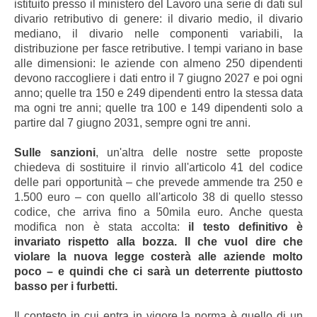
istituito presso il ministero del Lavoro una serie di dati sul
divario retributivo di genere: il divario medio, il divario
mediano, il divario nelle componenti variabili, la
distribuzione per fasce retributive. I tempi variano in base
alle dimensioni: le aziende con almeno 250 dipendenti
devono raccogliere i dati entro il 7 giugno 2027 e poi ogni
anno; quelle tra 150 e 249 dipendenti entro la stessa data
ma ogni tre anni; quelle tra 100 e 149 dipendenti solo a
partire dal 7 giugno 2031, sempre ogni tre anni.
Sulle sanzioni
, un'altra delle nostre sette proposte
chiedeva di sostituire il rinvio all'articolo 41 del codice
delle pari opportunità – che prevede ammende tra 250 e
1.500 euro – con quello all'articolo 38 di quello stesso
codice, che arriva fino a 50mila euro. Anche questa
modifica non è stata accolta:
il testo definitivo è
invariato rispetto alla bozza. Il che vuol dire che
violare la nuova legge costerà alle aziende molto
poco – e quindi che ci sarà un deterrente piuttosto
basso per i furbetti.
Il contesto in cui entra in vigore la norma è quello di un