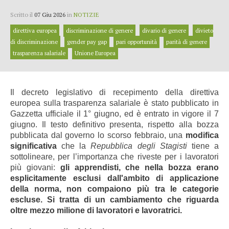
Scritto il
07 Giu 2026
in
NOTIZIE
direttiva europea
discriminazione di genere
divario di genere
divieto
di discriminazione
gender pay gap
pari opportunità
parità di genere
trasparenza salariale
Unione Europea
Il decreto legislativo di recepimento della direttiva
europea sulla trasparenza salariale è stato pubblicato in
Gazzetta ufficiale il 1° giugno, ed è entrato in vigore il 7
giugno. Il testo definitivo presenta, rispetto alla bozza
pubblicata dal governo lo scorso febbraio, una
modifica
significativa
che la
Repubblica degli Stagisti
tiene a
sottolineare, per l’importanza che riveste per i lavoratori
più giovani:
gli apprendisti, che nella bozza erano
esplicitamente esclusi dall'ambito di applicazione
della norma, non compaiono più tra le categorie
escluse. Si tratta di un cambiamento che riguarda
oltre mezzo milione di lavoratori e lavoratrici.