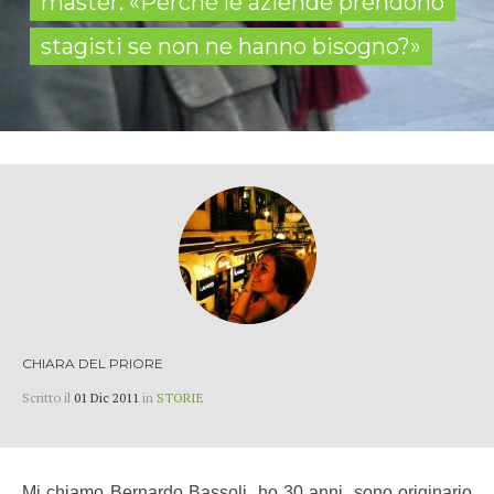
master: «Perché le aziende prendono
stagisti se non ne hanno bisogno?»
CHIARA DEL PRIORE
Scritto il
01 Dic 2011
in
STORIE
Mi chiamo Bernardo Bassoli, ho 30 anni, sono originario