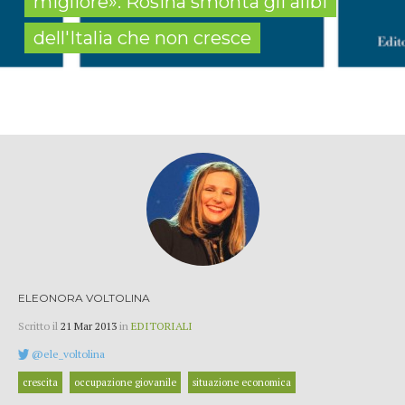
migliore»: Rosina smonta gli alibi
dell'Italia che non cresce
ELEONORA VOLTOLINA
Scritto il
21 Mar 2013
in
EDITORIALI
@ele_voltolina
crescita
occupazione giovanile
situazione economica