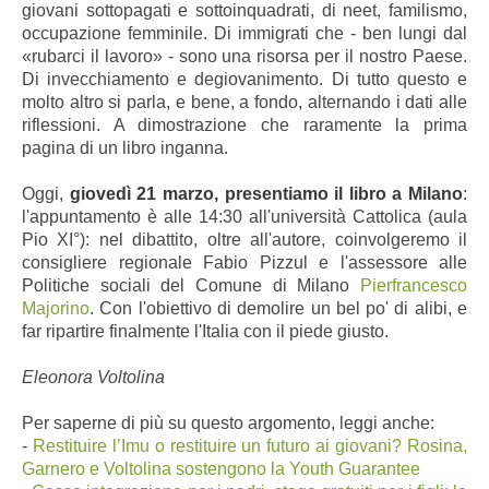
giovani sottopagati e sottoinquadrati, di neet, familismo,
occupazione femminile. Di immigrati che - ben lungi dal
«rubarci il lavoro» - sono una risorsa per il nostro Paese.
Di invecchiamento e degiovanimento. Di tutto questo e
molto altro si parla, e bene, a fondo, alternando i dati alle
riflessioni. A dimostrazione che raramente la prima
pagina di un libro inganna.
Oggi,
giovedì 21 marzo, presentiamo il libro a Milano
:
l'appuntamento è alle 14:30 all'università Cattolica (aula
Pio XI°): nel dibattito, oltre all'autore, coinvolgeremo il
consigliere regionale Fabio Pizzul e l'assessore alle
Politiche sociali del Comune di Milano
Pierfrancesco
Majorino
. Con l'obiettivo di demolire un bel po' di alibi, e
far ripartire finalmente l'Italia con il piede giusto.
Eleonora Voltolina
Per saperne di più su questo argomento, leggi anche:
-
Restituire l’Imu o restituire un futuro ai giovani? Rosina,
Garnero e Voltolina sostengono la Youth Guarantee