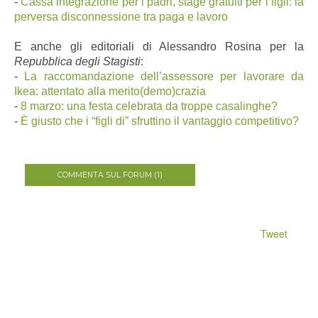
-
Cassa integrazione per i padri, stage gratuiti per i figli: la
perversa disconnessione tra paga e lavoro
E anche gli editoriali di Alessandro Rosina per la
Repubblica degli Stagisti
:
-
La raccomandazione dell’assessore per lavorare da
Ikea: attentato alla merito(demo)crazia
-
8 marzo: una festa celebrata da troppe casalinghe?
-
È giusto che i “figli di” sfruttino il vantaggio competitivo?
COMMENTA SUL FORUM (1)
Tweet