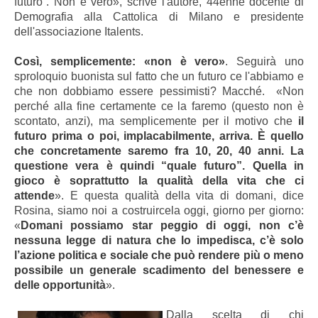
futuro”. Non è vero», scrive l'autore, 44enne
docente di
Demografia alla Cattolica di Milano e presidente
dell'associazione Italents
.
Così, semplicemente: «non è vero»
. Seguirà uno
sproloquio buonista sul fatto che un futuro ce l'abbiamo e
che non dobbiamo essere pessimisti? Macché. «Non
perché alla fine certamente ce la faremo (questo non è
scontato, anzi), ma semplicemente per il motivo che
il
futuro prima o poi, implacabilmente, arriva. È quello
che concretamente saremo fra 10, 20, 40 anni. La
questione vera è quindi “quale futuro”. Quella in
gioco è soprattutto la qualità della vita che ci
attende
». E questa qualità della vita di domani, dice
Rosina, siamo noi a costruircela oggi, giorno per giorno:
«
Domani possiamo star peggio di oggi, non c’è
nessuna legge di natura che lo impedisca, c’è solo
l’azione politica e sociale che può rendere più o meno
possibile un generale scadimento del benessere e
delle opportunità
».
Dalla scelta di chi