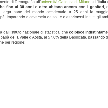
imento
di Demografia all'
università Cattolica di Milano
: «
L’Itali
che fino ai 30 anni e oltre abitano ancora con i genitori
, 
n larga parte del mondo occidentale a 25 anni la maggio
imparando a cavarsela da soli e a esprimersi in tutti gli ambit
dall'Istituto nazionale di statistica, che
colpisce indistintam
papà della Valle d'Aosta, al 57,6% della Basilicata, passando 
ne per regione: