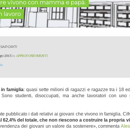
u tre vivono con mamma e papà.
 lavoro
SAPORITI
go 2015
in
APPROFONDIMENTI
ia
in famiglia
: quasi sette milioni di ragazzi e ragazze tra i 18 
. Sono studenti, disoccupati, ma anche lavoratori con uno st
e pubblicato i dati relativi ai giovani che vivono in famiglia. Ci
al 62,4% del totale, che non riescono a costruire la propria vi
aprendenza dei giovani un valore da sostenere», commenta
Ale