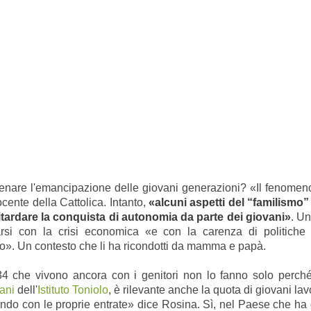
enare l'emancipazione delle giovani generazioni? «Il fenomeno 
 docente della Cattolica. Intanto,
«alcuni aspetti del “familismo” 
itardare la conquista di autonomia da parte dei giovani»
. U
rarsi con la crisi economica «e con la carenza di politiche 
ro». Un contesto che li ha ricondotti da mamma e papà.
34 che vivono ancora con i genitori non lo fanno solo perché
ani
dell'
Istituto Toniolo
, è rilevante anche la quota di giovani la
endo con le proprie entrate» dice Rosina. Sì, nel Paese che ha d