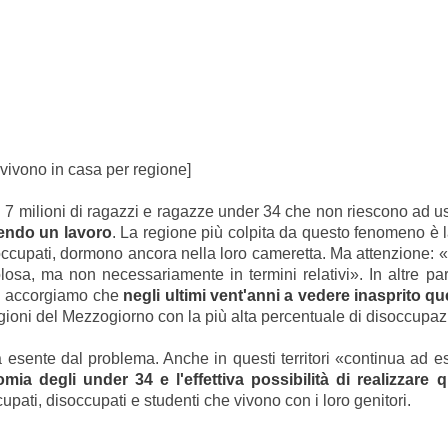
 vivono in casa per regione]
i 7 milioni di ragazzi e ragazze under 34 che non riescono ad u
vendo un lavoro
. La regione più colpita da questo fenomeno è
ccupati, dormono ancora nella loro cameretta. Ma attenzione: «Q
olosa, ma non necessariamente in termini relativi». In altre 
 ci accorgiamo che
negli ultimi vent'anni a vedere inasprito q
egioni del Mezzogiorno con la più alta percentuale di disoccupaz
a esente dal problema. Anche in questi territori «continua ad 
mia degli under 34 e l'effettiva possibilità di realizzare qu
upati, disoccupati e studenti che vivono con i loro genitori.