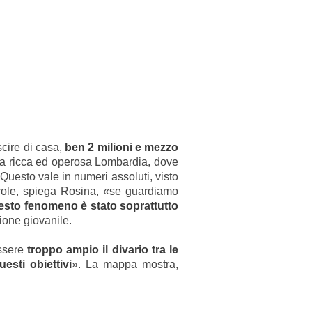
scire di casa,
ben 2 milioni e mezzo
 la ricca ed operosa Lombardia, dove
uesto vale in numeri assoluti, visto
parole, spiega Rosina, «se guardiamo
uesto fenomeno è stato soprattutto
ione giovanile.
essere
troppo ampio il divario tra le
esti obiettivi
». La mappa mostra,