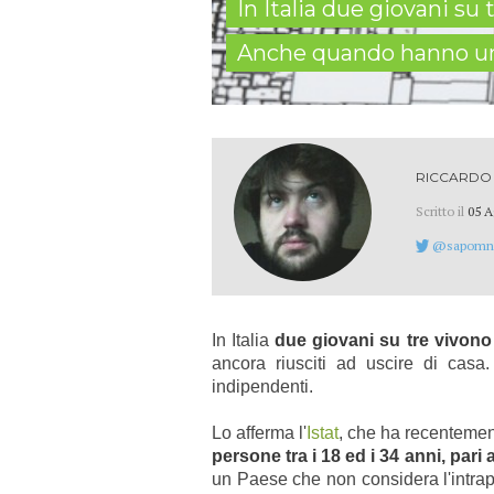
In Italia due giovani s
Anche quando hanno un
RICCARDO 
Scritto il
05 A
@sapomn
In Italia
due giovani su tre vivono 
ancora riusciti ad uscire di casa
indipendenti.
Lo afferma l'
Istat
, che ha recentement
persone tra i 18 ed i 34 anni, pari 
un Paese che non considera l'intr