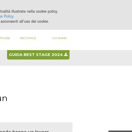
nalità illustrate nella cookie policy.
LOGIN
REGISTRATI
e Policy
acconsenti all’uso dei cookie.
RTUOSE
INFO STAGE
CHI SIAMO
GUIDA BEST STAGE 2024
un
quando hanno un lavoro