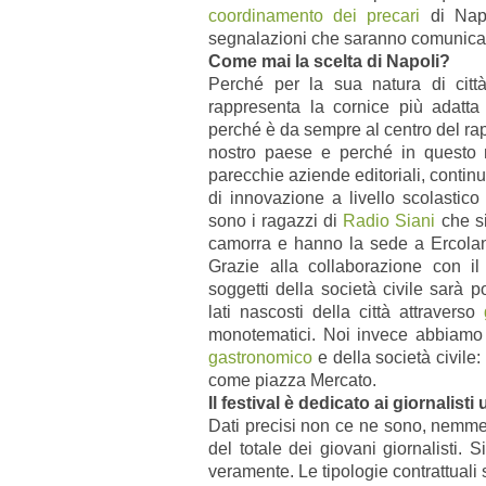
coordinamento dei precari
di Nap
segnalazioni che saranno comunicate
Come mai la scelta di Napoli?
Perché per la sua natura di città
rappresenta la cornice più adatt
perché è da sempre al centro del rapp
nostro paese e perché in questo 
parecchie aziende editoriali, contin
di innovazione a livello scolastico
sono i ragazzi di
Radio Siani
che si
camorra e hanno la sede a Ercolano 
Grazie alla collaborazione con i
soggetti della società civile sarà p
lati nascosti della città attraverso
monotematici. Noi invece abbiamo v
gastronomico
e della società civil
come piazza Mercato.
Il festival è dedicato ai giornalisti
Dati precisi non ce ne sono, nemme
del totale dei giovani giornalisti. S
veramente. Le tipologie contrattuali 