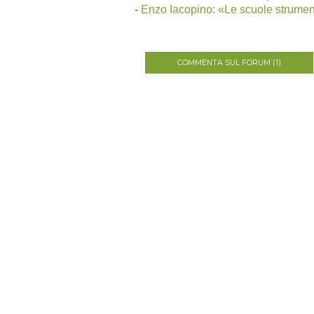
-
Enzo Iacopino: «Le scuole strument
COMMENTA SUL FORUM (1)