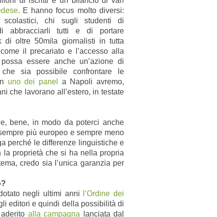
lioni di iscritti e un bilancio di vari
edese
. E hanno focus molto diversi:
scolastici, chi sugli studenti di
 abbracciarli tutti e di portare
 di oltre 50mila giornalisti in tutta
, come il precariato e l’accesso alla
i possa essere anche un’azione di
che sia possibile confrontare le
 In
uno dei panel
a Napoli avremo,
liani che lavorano all’estero, in testate
gue, bene, in modo da poterci anche
ro sempre più europeo e sempre meno
ga perché le differenze linguistiche e
n la proprietà che si ha nella propria
tema, credo sia l’unica garanzia per
o?
 dotato negli ultimi anni
l’Ordine dei
 editori e quindi della possibilità di
 aderito
alla campagna
lanciata dal