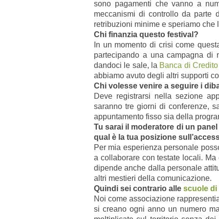
sono pagamenti che vanno a numer
meccanismi di controllo da parte deg
retribuzioni minime e speriamo che l
Chi finanzia questo festival?
In un momento di crisi come questa
partecipando a una campagna di m
dandoci le sale, la
Banca di Credito
abbiamo avuto degli altri supporti 
Chi volesse venire a seguire i diba
Deve registrarsi nella sezione ap
saranno tre giorni di conferenze, s
appuntamento fisso sia della program
Tu sarai il moderatore di un panel 
qual è la tua posizione sull’acces
Per mia esperienza personale posso d
a collaborare con testate locali. Ma
dipende anche dalla personale attitud
altri mestieri della comunicazione.
Quindi sei contrario alle
scuole di
Noi come associazione rappresentiamo
si creano ogni anno un numero maggi