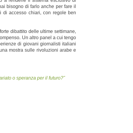
to a renderle il sistema esclusivo di
ai bisogno di farlo anche per fare il
 di accesso chiari, con regole ben
orte dibattito delle ultime settimane,
 compenso. Un altro panel a cui tengo
ienze di giovani giornalisti italiani
una mostra sulle rivoluzioni arabe e
ariato o speranza per il futuro?"