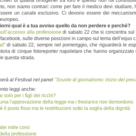
i criteri di qualità omogenei tra loro e questo non ha contribui
to, non siamo contrari: come per fare il medico devi studiare, h
ssere un canale esclusivo. Ci devono essere dei meccanismi
 europeo.
 giorni qual è a tua avviso quello da non perdere e perché?
sull’accesso alla professione
di sabato 22 che si concentra sul f
u facebook, sulle diverse posizioni in campo sul tema dell’equo
ad”
di sabato 22, sempre nel pomeriggio, che riguarderà le esper
storia di cinque fotoreporter napoletani che hanno organizzato 
de questa strada.
perà al Festival nel panel
"Scuole di giornalismo: inizio del prec
ento leggi anche:
solo per i figli dei ricchi?
sfuma l'approvazione della legge ma i freelance non demordono
è il posto fisso ma le restribuzioni sotto la soglia della dignità
 dei mille corsi
 della professione