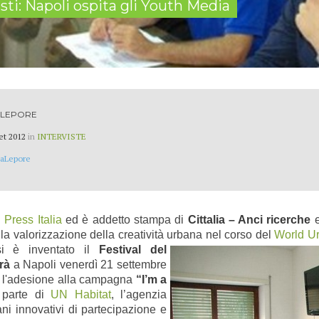
isti: Napoli ospita gli Youth Media
 LEPORE
et 2012
in
INTERVISTE
aLepore
 Press Italia
ed è addetto stampa di
Cittalia – Anci ricerche
e
r la valorizzazione della creatività urbana nel
corso del
World U
 è inventato il
Festival del
rà
a Napoli venerdì 21 settembre
o: l'adesione alla campagna
“I’m a
 parte di
UN Habitat
, l’agenzia
ani innovativi di partecipazione e