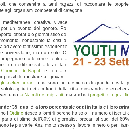
oli, che consentirà a tanti ragazzi di raccontare le proprie
 agli organismi competenti di categoria.
 mediterranea, creativa, vivace
a per un evento del genere. Poi
orto letterario e giornalistico del
momento, nonostante la crisi di
ua ad avere tantissime esperienze
 e universitario, ma non solo. Ci
 impegnano fortemente contro la
in un edificio sottratto ai clan.
l
Comune di Napoli
e con altri
oi possibile mostrare ai giovani i
gli atelier urbani
, che sono un elemento di grande novità pe
oluto aprirci nei confronti della città, mostrando le eccell
e: vedremo
la Napoli dei migranti
, ma anche i
progetti di riqualif
 under 35: qual è la loro percentuale oggi in Italia e i loro prin
no l’
Ordine
riesce a fornirli perché ha solo il numero di iscritt
i parla di stime dell’80% di giornalisti precari al sud, del 60%
sono le più varie. Anzi molto spesso si lavora in nero o per i fam