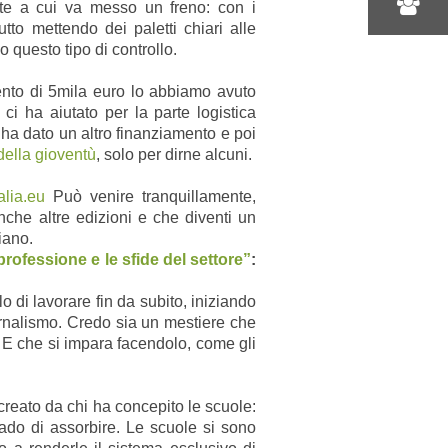
te a cui va messo un freno: con i
tto mettendo dei paletti chiari alle
 questo tipo di controllo.
ento di 5mila euro lo abbiamo avuto
ci ha aiutato per la parte logistica
i ha dato un altro finanziamento e poi
 della gioventù
, solo per dirne alcuni.
alia.eu
Può venire tranquillamente,
nche altre edizioni e che diventi un
liano.
 professione e le sfide del settore”
:
di lavorare fin da subito, iniziando
ornalismo. Credo sia un mestiere che
i. E che si impara facendolo, come gli
reato da chi ha concepito le scuole:
rado di assorbire. Le scuole si sono