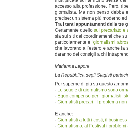
moltiplicate sul territorio senza de
accesso alla professione. Però, ripe
giornalista. Ma non penso debba e
precise: un sistema più moderno ed
Tra i tanti appuntamenti della tre
Certamente quello
sul precariato e 
sia sui siti dei coordinamenti che s
particolarmente è
“giornalismi abro
che lavorano all’estero e anche la 
daranno dei consigli a chi intrapren
Marianna Lepore
La Repubblica degli Stagisti parteci
Per saperne di più su questo argom
-
Le scuole di giornalismo sono ormai 
-
Equo compenso per i giornalisti, 
-
Giornalisti precari, il problema non 
E anche:
-
Giornalisti a tutti i costi, il business
-
Giornalismo, al Festival i problemi