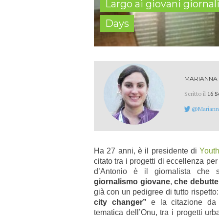
Largo ai giovani giornal
Days
MARIANNA
Scritto il
16 S
@Mariann
Ha 27 anni, è il presidente di
Youth
citato tra i progetti di eccellenza pe
d’Antonio è il giornalista
che si
giornalismo giovane
,
che debutte
già con un pedigree di tutto rispett
city changer”
e la citazione da
tematica dell’Onu, tra i progetti urb