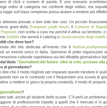
o di click o numero di parole. È uno scenario sconfortan
li ordini di categoria nei confronti degli editori, ma soprattu
a legge sull’equo compenso possa aiutare a rendere più effettivo
 abbiamo provato a fare tutto low cost. Un piccolo finanziam
icro grant dello
European youth forum
. Il
Comune di Napoli
 Popolare
, non scelta a caso ma perché è attiva sul territorio, c
come
Sorbillo
che servirà il catering o
l’associazione degli ostelli
ttiti che deve fare?
posita del sito dedicata all’evento che è
festival.youthpressit
arà un evento unico in Italia. Speriamo di poter organizzare a
mazione culturale napoletana sia del dibattito giornalistico ita
dal titolo
“Giornalismi del futuro: oltre la crisi, accesso alla
so al giornalismo?
ire che il modo migliore per imparare questo mestiere è quello 
 questo non va in contrasto con il frequentare una scuola di gi
ine a mettere in gioco la propria creatività, il modo di proport
 giornalismo
?
 tutti, anche gli studenti delle scuole. C’è però un problema c
ore di professionisti rispetto a quelli che il mercato è in g