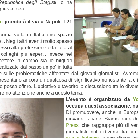
Repubblica degli Stagisti
lo ha
questa idea.
ne
prenderà il via a Napoli il 21
prima volta in Italia uno spazio
ti. Negli altri eventi molto spesso
so alla professione e la lotta al
colleghi più esperti. Invece nel
ettere in campo sia le migliori
alizzate dal basso un po’ in tutta
ogo sulle problematiche affrontate dai giovani giornalisti. Avr
resentano ancora un qualcosa di significativo nonostante la c
ato possa offrire. L’obiettivo è favorire la discussione tra le di
aremo attenzione anche a questo tema.
L’evento è organizzato da
Yo
occupa quest’associazione, nat
Di promuovere, anche in Europa,
giovane italiane. Siamo parte d
Press
, che raggruppa più di ven
giornalisti molto diverse tra lo