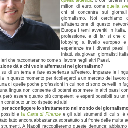
quella tedesca
, o con diversi mi
milioni di euro, come
quella sv
chi si concentra sui giornali 
giornalismo. Noi cerchiamo di
all’attenzione di questo network
Europa i temi avvertiti in Italia
professione, e di far sì che c
lobbying a livello europeo e 
esperienze tra i diversi paesi.
infatti, sia giovani giornalisti ita
ranieri che racconteranno come si lavora negli altri Paesi.
azione dà a chi vuole affermarsi nel giornalismo?
e su di un tema e fare esperienza all’estero. Imparare le lin
nzia in questo momento per ricollegarci a un mercato del lavo
una di quelle poche professioni in cui non ci sono cervelli in fu
a una lingua non consente di potersi esprimere in altri paesi co
a però essere quanto più competenti e esperti possibili su un 
 un contributo unico rispetto ad altri.
na, per sconfiggere lo sfruttamento nel mondo del giornalism
a possibile
la
Carta di Firenze
e gli altri strumenti di cui si è
to fatto ancora abbastanza soprattutto sul fronte delle multe agli
i strumenti. A Napoli raccoglieremo queste denunce: abbiamo