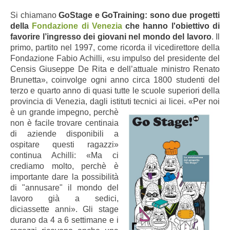
Si chiamano
GoStage e GoTraining: sono due progetti
della
Fondazione di Venezia
che hanno l'obiettivo di
favorire l’ingresso dei giovani nel mondo del lavoro
. Il
primo, partito nel 1997, come ricorda il
vicedirettore della
Fondazione Fabio Achilli,
«
su impulso del presidente del
Censis Giuseppe De Rita e dell’attuale ministro Renato
Brunetta
»
, coinvolge ogni anno circa 1800 studenti del
terzo e quarto anno di quasi tutte le scuole superiori della
provincia di Venezia, dagli istituti tecnici ai licei.
«Per noi
è un grande impegno, perchè
non è facile trovare centinaia
di aziende
disponibili a
ospitare questi ragazzi»
continua Achilli: «Ma ci
crediamo molto, perchè è
importante dare la possibilità
di "annusare" il mondo del
lavoro già a sedici,
diciassette anni». Gli stage
durano da 4 a 6 settimane e i