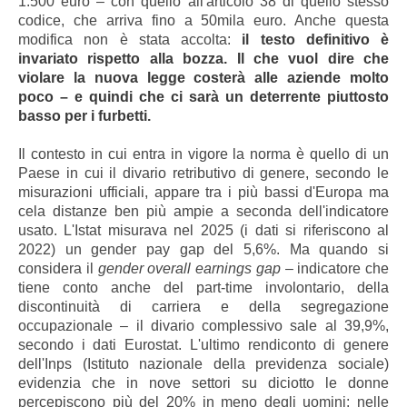
1.500 euro – con quello all'articolo 38 di quello stesso
codice, che arriva fino a 50mila euro. Anche questa
modifica non è stata accolta:
il testo definitivo è
invariato rispetto alla bozza. Il che vuol dire che
violare la nuova legge costerà alle aziende molto
poco – e quindi che ci sarà un deterrente piuttosto
basso per i furbetti.
Il contesto in cui entra in vigore la norma è quello di un
Paese in cui il divario retributivo di genere, secondo le
misurazioni ufficiali, appare tra i più bassi d'Europa ma
cela distanze ben più ampie a seconda dell'indicatore
usato. L'Istat misurava nel 2025 (i dati si riferiscono al
2022) un gender pay gap del 5,6%. Ma quando si
considera il
gender overall earnings gap
– indicatore che
tiene conto anche del part-time involontario, della
discontinuità di carriera e della segregazione
occupazionale – il divario complessivo sale al 39,9%,
secondo i dati Eurostat. L'ultimo rendiconto di genere
dell'Inps (Istituto nazionale della previdenza sociale)
evidenzia che in nove settori su diciotto le donne
percepiscono più del 20% in meno degli uomini; nelle