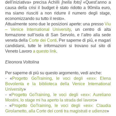
dell'iniziativa» precisa Achilli
[nella foto]
«Quest’anno a
causa della crisi il budget è stato ridotto a 90mila euro,
ma siamo riusciti a non ridurre il numero degli stage,
economizzando su tutto il resto».
Attualmente sono due le posizioni aperte: una presso
Viu
– Venice International University
, un centro di alta
formazione sull’isola di San Servolo, e l’altro alla sede
veneta della
Corte dei Conti
. Per saperne di più, e magari
candidarsi, tutte le informazioni si trovano sul sito di
Veneto Lavoro
a questo link
.
Eleonora Voltolina
Per saperne di più su questo argomento, vedi anche:
-
«
Progetto GoTraining, le voci degli «ex»: Elena
Bovolenta e la biblioteca della Venice International
University
»
-
«
Progetto GoTraining, le voci degli «ex»: Aureliano
Mostini, lo stage mi ha aperto la strada del lavoro
»
- «
Progetto GoTraining, le voci degli «ex»: Claudia
Girolametto, alla Corte dei conti tra magistrati e udienze
»