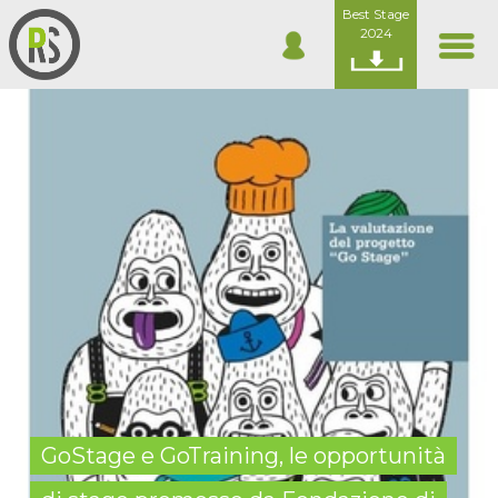
Best Stage
2024
GoStage e GoTraining, le opportunità