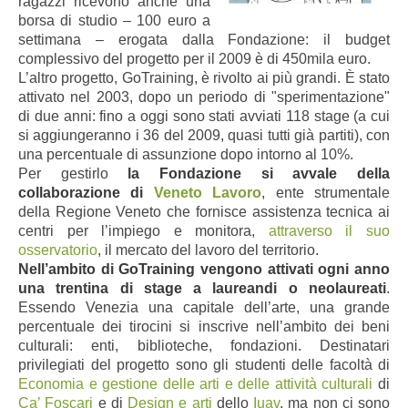
ragazzi ricevono anche una
borsa di studio – 100 euro a
settimana – erogata dalla Fondazione: il budget
complessivo del progetto per il 2009 è di 450mila euro.
L’altro progetto, GoTraining, è rivolto ai più grandi. È stato
attivato nel 2003, dopo un periodo di "sperimentazione"
di due anni: fino a oggi sono stati avviati 118 stage (a cui
si aggiungeranno i 36 del 2009, quasi tutti già partiti), con
una percentuale di assunzione dopo intorno al 10%.
Per gestirlo
la Fondazione si avvale della
collaborazione di
Veneto Lavoro
, ente strumentale
della Regione Veneto che fornisce assistenza tecnica ai
centri per l’impiego e monitora,
attraverso il suo
osservatorio
, il mercato del lavoro del territorio.
Nell’ambito di GoTraining vengono attivati ogni anno
una trentina di stage a laureandi o neolaureati
.
Essendo Venezia una capitale dell’arte, una grande
percentuale dei tirocini si inscrive nell’ambito dei beni
culturali: enti, biblioteche, fondazioni. Destinatari
privilegiati del progetto sono gli studenti delle facoltà di
Economia e gestione delle arti e delle attività culturali
di
Ca’ Foscari
e di
Design e arti
dello
Iuav
, ma non ci sono