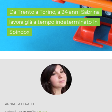
Da Trento a Torino, a 24 anni Sabrina
lavora già a tempo indeterminato in
Spindox
ANNALISA DI PALO
Scritto il
07 Nov 2015
in
STORIE