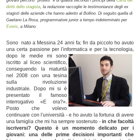
giovani percorsi "protetti" e di qualità secondo i principi della
Carta dei
diritti dello stagista
, la redazione raccoglie le testimonianze degli ex
stagisti delle aziende che hanno aderito al Bollino. Di seguito quella di
Gaetano La Rosa, programmatore junior a tempo indeterminato per
Everis
, a Milano.
Sono nato a Messina 24 anni fa; fin da piccolo ho avuto
una certa passione per l'informatica e per la tecnologia,
dopo le medie mi sono
iscritto al liceo scientifico,
conseguendo la maturità
nel 2008 con una tesina
sulla rivoluzione
industriale. Dopo mi si è
presentato il famoso
interrogativo «E ora?».
Posto che volevo
continuare con l'università - e ho avuto la fortuna di avere
una famiglia che mi ha sempre sostenuto -
in che facoltà
iscriversi? Questo è un momento delicato per i
giovani: una delle prime decisioni importanti che