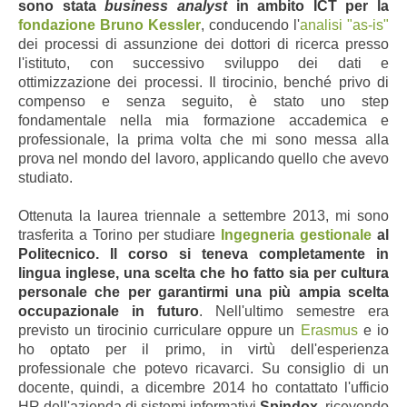
sono stata
business analyst
in ambito ICT per la
fondazione
Bruno Kessler
, conducendo l'
analisi "as-is"
dei processi di assunzione dei dottori di ricerca presso
l'istituto, con successivo sviluppo dei dati e
ottimizzazione dei processi. Il tirocinio, benché privo di
compenso e senza seguito, è stato uno step
fondamentale nella mia formazione accademica e
professionale, la prima volta che mi sono messa alla
prova nel mondo del lavoro, applicando quello che avevo
studiato.
Ottenuta la laurea triennale a settembre 2013, mi sono
trasferita a Torino per studiare
Ingegneria gestionale
al
Politecnico. Il corso si teneva completamente in
lingua inglese, una scelta che ho fatto sia per cultura
personale che per garantirmi una più ampia scelta
occupazionale in futuro
. Nell'ultimo semestre era
previsto un tirocinio curriculare oppure un
Erasmus
e io
ho optato per il primo, in virtù dell'esperienza
professionale che potevo ricavarci. Su consiglio di un
docente, quindi, a dicembre 2014 ho contattato l'ufficio
HR dell'azienda di sistemi informativi
Spindox
, ricevendo