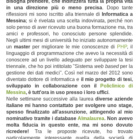
bisogna prendere, che indirizzerà tutta la propria vita
in una direzione più o meno precisa
. Dopo tante
riflessioni mi sono iscritto alla triennale di
Informatica a
Messina
; si è rivelata una scelta indovinata, perché non
solo penso di aver ricevuto una buona formazione ma, tra
amici e professori, ho conosciuto persone splendide.
Negli ultimi mesi di università ho iniziato autonomamente
un
master
per migliorare le mie conoscenze di
PHP
, il
linguaggio di programmazione che avevo la necessità di
conoscere ad un livello adeguato per sviluppare la tesi
triennale, che ho poi intitolato "Sistema
web based
per la
gestione dei dati medici". Così nel marzo del 2012 sono
diventato dottore di informatica e
il mio progetto di tesi,
sviluppato in collaborazione con il
Policlinico di
Messina
, è tutt'ora in uso presso i loro uffici
.
Nelle settimane successive alla laurea
diverse aziende
italiane mi hanno contattato per svolgere uno stage,
spesso finalizzato all'assunzione, attingendo al mio
nominativo tramite i database
Almalaurea
. Non avevo
molta fiducia in questo ente, ma mi sono dovuto
ricredere!
Tra le proposte ricevute, ho trovato
particolarmente interessante quella della società di