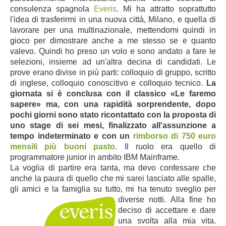
consulenza spagnola
Everis
. Mi ha attratto soprattutto
l'idea di trasferirmi in una nuova città, Milano, e quella di
lavorare per una multinazionale, mettendomi quindi in
gioco per dimostrare anche a me stesso se e quanto
valevo. Quindi ho preso un volo e sono andato a fare le
selezioni, insieme ad un'altra decina di candidati. Le
prove erano divise in più parti: colloquio di gruppo, scritto
di inglese, colloquio conoscitivo e colloquio tecnico.
La
giornata si è conclusa con il classico «Le faremo
sapere» ma, con una rapidità sorprendente, dopo
pochi giorni sono stato ricontattato con la proposta di
uno stage di sei mesi, finalizzato all'assunzione a
tempo indeterminato e con un
rimborso di 750 euro
mensili più buoni pasto
. Il ruolo era quello di
programmatore junior in ambito IBM Mainframe.
La voglia di partire era tanta, ma devo confessare che
anche la paura di quello che mi sarei lasciato alle spalle,
gli amici
e la famiglia su tutto, mi ha tenuto sveglio
per
diverse notti. Alla fine
ho
deciso di accettare e dare
una svolta alla mia vita.