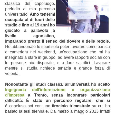
classico del capoluogo,
preludio al mio percorso
universitario.
Amo tenermi
occupata al di fuori dello
studio e fino ai 19 anni ho
giocato a pallavolo a
livello agonistico,
imparando presto il senso del dovere e delle regole
.
Ho abbandonato lo sport solo poter lavorare come barista
e cameriera nei weekend, un'occupazione che mi ha
insegnato a stare in gruppo, ad avere rapporti sociali con
le persone più disparate, e a fare sacrifici. Lavorare
mentre si studia richiede tenacia e grande forza di
volontà.
Nonostante gli studi classici
, all'università ho scelto
Ingegneria dell'informazione e organizzazione
d'impresa
a Trento
, senza incontrare pa
rticolari
difficolt
à.
È
stato un percorso regolare, che si
è
concluso poi con uno
tirocinio trimestrale
su cui ho
basato la tesi triennale. Da marzo a maggio 2013 infatti