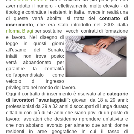
aver ridotto il numero - effettivamente molto elevato - di
tipologie contrattuali esistenti in Italia. Invece in realtà una
di queste verrà abolita: si tratta del
contratto di
inserimento
, che era stato
introdotto nel 2003 dalla
riforma Biagi
per sostituire i vecchi contratti di formazione
e lavoro
.
Nel disegno di
legge in questi giorni
all'esame del Senato,
infatti, non trova posto:
verrà abbandonato per
garantire la centralità
dell'apprendistato come
veicolo di ingresso
privilegiato nel mondo del lavoro.
Oggi il contratto di inserimento è riservato alle
categorie
di lavoratori "svantaggiati"
:
giovani da 18 a 29 anni;
professionisti da 29 a 32 anni disoccupati di lunga durata;
cittadini con più di 50 anni che siano privi di un posto di
lavoro; lavoratori che desiderino riprendere un’attività e
che non abbiano lavorato per almeno due anni; donne
residenti in aree geografiche in cui il tasso di