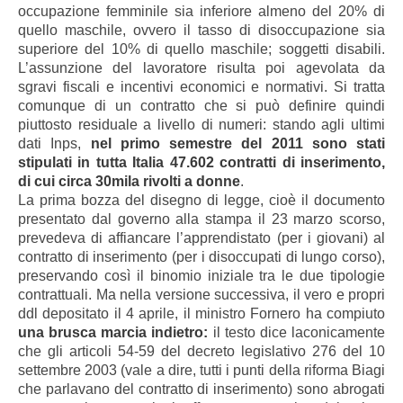
occupazione femminile sia inferiore almeno del 20% di
quello maschile, ovvero il tasso di disoccupazione sia
superiore del 10% di quello maschile; soggetti disabili.
L’assunzione del lavoratore risulta poi agevolata da
sgravi fiscali e incentivi economici e normativi.
Si tratta
comunque di un contratto che si può definire quindi
piuttosto residuale a livello di numeri: s
tando agli ultimi
dati Inps,
nel primo semestre del 2011 sono stati
stipulati in tutta Italia 47.602 contratti di inserimento,
di cui circa 30mila rivolti a donne
.
La prima bozza del disegno di legge, cioè il documento
presentato dal governo alla stampa il 23 marzo scorso,
prevedeva di affiancare l’apprendistato (per i giovani) al
contratto di inserimento (per i disoccupati di lungo corso),
preservando così il binomio iniziale tra le due tipologie
contrattuali. Ma nella versione successiva, il vero e propri
ddl depositato il 4 aprile, il ministro Fornero ha compiuto
una brusca marcia indietro:
il testo dice laconicamente
che gli articoli 54-59 del decreto legislativo 276 del 10
settembre 2003 (vale a dire, tutti i punti della riforma Biagi
che parlavano del contratto di inserimento) sono abrogati