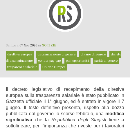
Scritto il
07 Giu 2026
in
NOTIZIE
direttiva europea
discriminazione di genere
divario di genere
divieto
di discriminazione
gender pay gap
pari opportunità
parità di genere
trasparenza salariale
Unione Europea
Il decreto legislativo di recepimento della direttiva
europea sulla trasparenza salariale è stato pubblicato in
Gazzetta ufficiale il 1° giugno, ed è entrato in vigore il 7
giugno. Il testo definitivo presenta, rispetto alla bozza
pubblicata dal governo lo scorso febbraio, una
modifica
significativa
che la
Repubblica degli Stagisti
tiene a
sottolineare, per l’importanza che riveste per i lavoratori