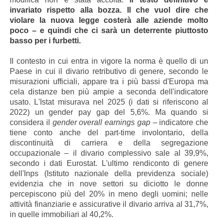
invariato rispetto alla bozza. Il che vuol dire che
violare la nuova legge costerà alle aziende molto
poco – e quindi che ci sarà un deterrente piuttosto
basso per i furbetti.
Il contesto in cui entra in vigore la norma è quello di un
Paese in cui il divario retributivo di genere, secondo le
misurazioni ufficiali, appare tra i più bassi d'Europa ma
cela distanze ben più ampie a seconda dell'indicatore
usato. L'Istat misurava nel 2025 (i dati si riferiscono al
2022) un gender pay gap del 5,6%. Ma quando si
considera il
gender overall earnings gap
– indicatore che
tiene conto anche del part-time involontario, della
discontinuità di carriera e della segregazione
occupazionale – il divario complessivo sale al 39,9%,
secondo i dati Eurostat. L'ultimo rendiconto di genere
dell'Inps (Istituto nazionale della previdenza sociale)
evidenzia che in nove settori su diciotto le donne
percepiscono più del 20% in meno degli uomini; nelle
attività finanziarie e assicurative il divario arriva al 31,7%,
in quelle immobiliari al 40,2%.