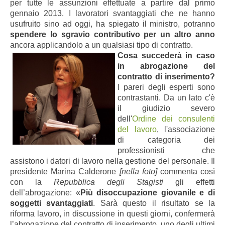
per tutte le assunzioni effettuate a partire dal primo
gennaio 2013. I lavoratori svantaggiati che ne hanno
usufruito sino ad oggi, ha spiegato il ministro, potranno
spendere lo sgravio contributivo per un altro anno
ancora applicandolo a un qualsiasi tipo di contratto.
Cosa succederà in caso
in abrogazione del
contratto di inserimento?
I pareri degli esperti sono
contrastanti. Da un lato c'è
il giudizio severo
dell'
Ordine dei consulenti
del lavoro
, l'associazione
di categoria dei
professionisti che
assistono i datori di lavoro nella gestione del personale. Il
presidente Marina Calderone
[nella foto]
commenta così
con la
Repubblica degli Stagisti
gli effetti
dell’abrogazione: «
Più disoccupazione giovanile e di
soggetti svantaggiati
. Sarà questo il risultato se la
riforma lavoro, in discussione in questi giorni, confermerà
l’abrogazione del contratto di inserimento, uno degli ultimi