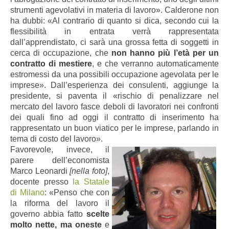
strumenti agevolativi in materia di lavoro». Calderone non
ha dubbi: «Al contrario di quanto si dica, secondo cui la
flessibilità in entrata verrà rappresentata
dall’apprendistato, ci sarà una grossa fetta di soggetti in
cerca di occupazione, che
non hanno più l’età per un
contratto di mestiere
, e che verranno automaticamente
estromessi da una possibili occupazione agevolata per le
imprese». Dall’esperienza dei consulenti, aggiunge la
presidente, si paventa il «rischio di penalizzare nel
mercato del lavoro fasce deboli di lavoratori nei confronti
dei quali fino ad oggi il contratto di inserimento ha
rappresentato un buon viatico per le imprese, parlando in
tema di costo del lavoro».
Favorevole, invece, il
parere dell’economista
Marco Leonardi
[nella foto]
,
docente presso
la Statale
di Milano
: «Penso che con
la riforma del lavoro il
governo abbia fatto
scelte
molto nette, ma oneste
e