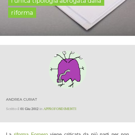
l'unica tipologia abrogata dalla
riforma
ANDREA CURIAT
Scritto il
01 Giu 2012
in
APPROFONDIMENTI
La
riforma Fornero
viene criticata da più parti per non