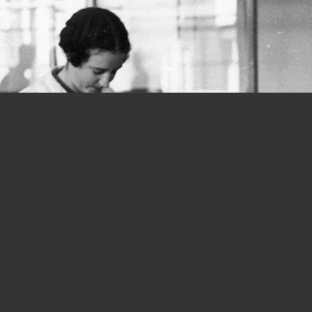
Donne e lavoro, si parte in salita fin
dalla Costituzione: quanta strada