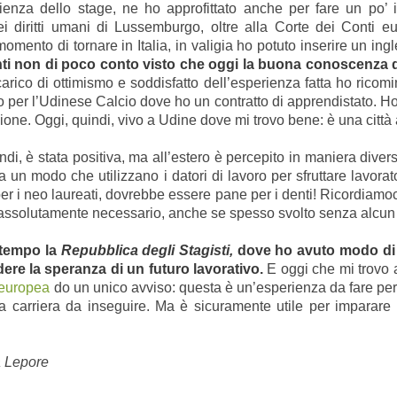
ienza dello stage, ne ho approfittato anche per fare un po’ il 
 diritti umani di Lussemburgo, oltre alla Corte dei Conti e
 momento di tornare in Italia, in valigia ho potuto inserire un 
ti non di poco conto visto che oggi la buona conoscenza d
carico di ottimismo e soddisfatto dell’esperienza fatta ho ricom
 per l’Udinese Calcio dove ho un contratto di apprendistato. Ho
ione. Oggi, quindi, vivo a Udine dove mi trovo bene: è una città 
i, è stata positiva, ma all’estero è percepito in maniera diversa 
a un modo che utilizzano i datori di lavoro per sfruttare lavor
er i neo laureati, dovrebbe essere pane per i denti! Ricordiamoci, 
d è assolutamente necessario, anche se spesso svolto senza alcu
 tempo la
Repubblica degli Stagisti,
dove ho avuto modo di l
dere la speranza di un futuro lavorativo.
E oggi che mi trovo a
 europea
do un unico avviso: questa è un’esperienza da fare per 
lla carriera da inseguire. Ma è sicuramente utile per imparare
a Lepore