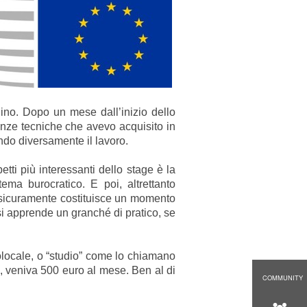
tadino. Dopo un mese dall’inizio dello
tenze tecniche che avevo acquisito in
ando diversamente il lavoro.
tti più interessanti dello stage è la
ema burocratico. E poi, altrettanto
he sicuramente costituisce un momento
 si apprende un granché di pratico, se
onolocale, o “studio” come lo chiamano
e, veniva 500 euro al mese. Ben al di
COMMUNITY