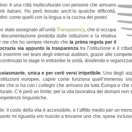
tivo: è una città multiculturale con persone che arrivano
ti italiani. Ho però trovato anch’io qualche difficoltà,
nfini: come quelli con la lingua o la cucina del posto!
o stato assegnato all’unità
Transparency
, che si occupa
 documentazione prodotta dalle istituzioni e la relativa
per me che ho sempre ritenuto che
la prima regola per il
crazia sia appunto la trasparenza
tra l’istituzione e il cit
 di inserirmi nel team degli internal auditors, grazie alle compe
i continuato lo stage in entrambe le unità, dividendo e organizz
tusiasmante,
unica e per certi versi irripetibile.
Uno degli aspe
 istituzioni europee, capire come funziona quell’immenso sist
urale che si ha con i colleghi che arrivano da tutta Europa e c
lturale. C’è però un limite: per la vita lavorativa del domani non
ompetenze linguistiche.
ile: il costo della vita è accessibile, e l’affitto medio per un m
quanto mi riguarda ero riuscito a trovarne uno che, spese inclus