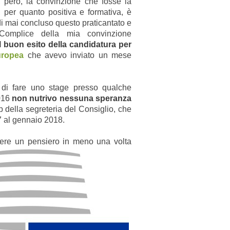
 però, la convinzione che fosse la
 per quanto positiva e formativa, è
di mai concluso questo praticantato e
Complice della mia convinzione
il buon esito della candidatura per
uropea
che avevo inviato un mese
à di fare uno stage presso qualche
2016
non nutrivo nessuna speranza
p della segreteria del Consiglio, che
7 al gennaio 2018.
ere un pensiero
in meno una volta