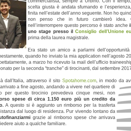
commercialista, sempre a Urbino. Con il tempo,
scelta giusta è andata sfumando e l’esperienza,
finita nell’estate dell’anno seguente. Non ho quin
non penso che in futuro cambierò idea. 
nell’interrompere questo percorso è stato anche
uno stage presso il
Consiglio dell’Unione e
prima della laurea magistrale.
E
ra stato un amico a parlarmi dell’opportunit
onestamente, quando ho inviato la mia application nell’agosto 
ettatamente, a marzo ho ricevuto la mail dell’ufficio traineeshi
onato per la seconda “tranche” di tirocinanti, dal settembre 201
dall'Italia, attraverso il sito
Spotahome.com
, in modo da av
arrivato a fine agosto, andando a vivere nel quartiere di
to per questo tirocinio prevedeva cinque mesi, non
rso spese di circa 1.150 euro più un credito da
o.
A questo si è aggiunto un rimborso per la trasferta
istanza dal luogo di residenza. Pur vivendo lontano da
tofinanziarmi
grazie al rimborso spese che arrivava
edere aiuto a qualche familiare.