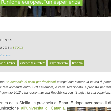
ell’Unione europea, “un'esperienza
 LEPORE
et 2018
in
STORIE
aLepore
ione Europea
esperienza all'estero
stage all'estero
tirocinio
anno
un centinaio di posti per tirocinanti
europei con almeno la laurea di primo
hi farà domanda entro il 28 settembre, e verrà selezionato, è previsto per f
l gennaio 2018 e ha raccontato alla
Repubblica degli Stagisti
la sua esperienz
ntro della Sicilia, in provincia di Enna. E dopo aver preso
il 
municazione
all’università di Catania
,