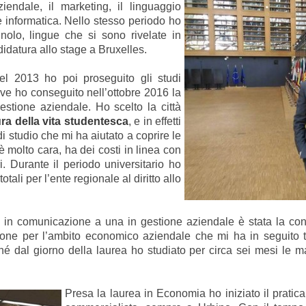
iendale, il marketing, il linguaggio
e informatica. Nello stesso periodo ho
nolo, lingue che si sono rivelate in
idatura allo stage a Bruxelles.
nel 2013 ho poi proseguito gli studi
ve ho conseguito nell’ottobre 2016 la
stione aziendale. Ho scelto la città
a della vita studentesca
, e in effetti
 studio che mi ha aiutato a coprire le
è molto cara, ha dei costi in linea con
ri. Durante il periodo universitario ho
tali per l’ente regionale al diritto allo
 in comunicazione a una in gestione aziendale è stata la co
sione per l’ambito economico aziendale che mi ha in seguito tr
ché dal giorno della laurea ho studiato per circa sei mesi le 
Presa la laurea in Economia ho iniziato il pratica