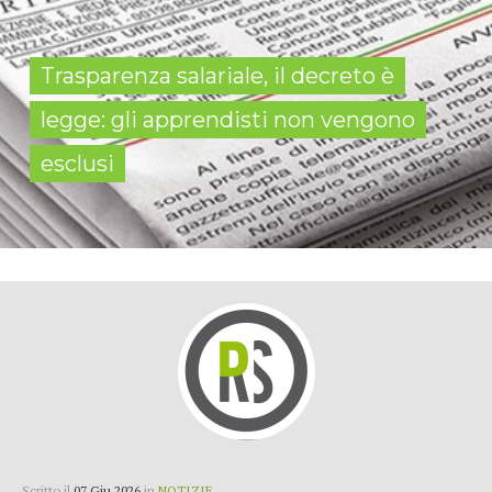
Trasparenza salariale, il decreto è
legge: gli apprendisti non vengono
esclusi
Scritto il
07 Giu 2026
in
NOTIZIE