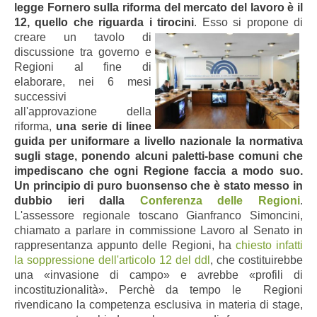
legge Fornero sulla riforma del mercato del lavoro è il
12, quello che riguarda i tirocini
.
Esso si propone di
creare un tavolo di
discussione tra governo e
Regioni al fine di
elaborare, nei 6 mesi
successivi
all'approvazione della
riforma,
una serie di linee
guida per uniformare a livello nazionale la normativa
sugli stage, ponendo alcuni paletti-base comuni che
impediscano che ogni Regione faccia a modo suo.
Un principio di puro buonsenso che è stato messo in
dubbio ieri dalla
Conferenza delle Regioni
.
L'assessore regionale toscano Gianfranco Simoncini,
chiamato a parlare in commissione Lavoro al Senato in
rappresentanza appunto delle Regioni, ha
chiesto infatti
la soppressione dell'articolo 12 del ddl
, che costituirebbe
una «invasione di campo» e avrebbe «profili di
incostituzionalità». Perchè da tempo le Regioni
rivendicano la competenza esclusiva in materia di stage,