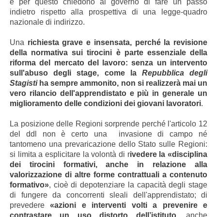
e per questo chiedono al governo di fare un passo
indietro rispetto alla prospettiva di una legge-quadro
nazionale di indirizzo.
Una
richiesta grave e insensata, perché la revisione
della normativa sui tirocini è parte essenziale della
riforma del mercato del lavoro: senza un intervento
sull'abuso degli stage, come la
Repubblica degli
Stagisti
ha sempre ammonito, non si realizzerà mai un
vero rilancio dell'apprendistato e più in generale un
miglioramento delle condizioni dei giovani lavoratori
.
La posizione delle Regioni sorprende perché l'articolo 12
del ddl non è certo una invasione di campo né
tantomeno una prevaricazione dello Stato sulle Regioni:
si limita a esplicitare la volontà di r
ivedere la «disciplina
dei tirocini formativi, anche in relazione alla
valorizzazione di altre forme contrattuali a contenuto
formativo»
, cioè di depotenziare la capacità degli stage
di fungere da concorrenti sleali dell'apprendistato; di
prevedere
«azioni e interventi volti a prevenire e
contrastare un uso distorto dell’istituto
, anche