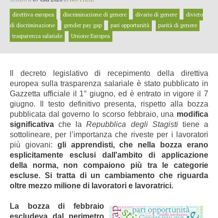
direttiva europea
discriminazione di genere
divario di genere
divieto
di discriminazione
gender pay gap
pari opportunità
parità di genere
trasparenza salariale
Unione Europea
Il decreto legislativo di recepimento della direttiva
europea sulla trasparenza salariale è stato pubblicato in
Gazzetta ufficiale il 1° giugno, ed è entrato in vigore il 7
giugno. Il testo definitivo presenta, rispetto alla bozza
pubblicata dal governo lo scorso febbraio, una
modifica
significativa
che la
Repubblica degli Stagisti
tiene a
sottolineare, per l’importanza che riveste per i lavoratori
più giovani:
gli apprendisti, che nella bozza erano
esplicitamente esclusi dall'ambito di applicazione
della norma, non compaiono più tra le categorie
escluse. Si tratta di un cambiamento che riguarda
oltre mezzo milione di lavoratori e lavoratrici.
La bozza di febbraio
escludeva dal perimetro