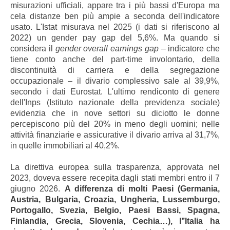
misurazioni ufficiali, appare tra i più bassi d'Europa ma
cela distanze ben più ampie a seconda dell'indicatore
usato. L'Istat misurava nel 2025 (i dati si riferiscono al
2022) un gender pay gap del 5,6%. Ma quando si
considera il
gender overall earnings gap
– indicatore che
tiene conto anche del part-time involontario, della
discontinuità di carriera e della segregazione
occupazionale – il divario complessivo sale al 39,9%,
secondo i dati Eurostat. L'ultimo rendiconto di genere
dell'Inps (Istituto nazionale della previdenza sociale)
evidenzia che in nove settori su diciotto le donne
percepiscono più del 20% in meno degli uomini; nelle
attività finanziarie e assicurative il divario arriva al 31,7%,
in quelle immobiliari al 40,2%.
La direttiva europea sulla trasparenza, approvata nel
2023, doveva essere recepita dagli stati membri entro il 7
giugno 2026.
A differenza di molti Paesi (Germania,
Austria, Bulgaria, Croazia, Ungheria, Lussemburgo,
Portogallo, Svezia, Belgio, Paesi Bassi, Spagna,
Finlandia, Grecia, Slovenia, Cechia…), l’’Italia ha