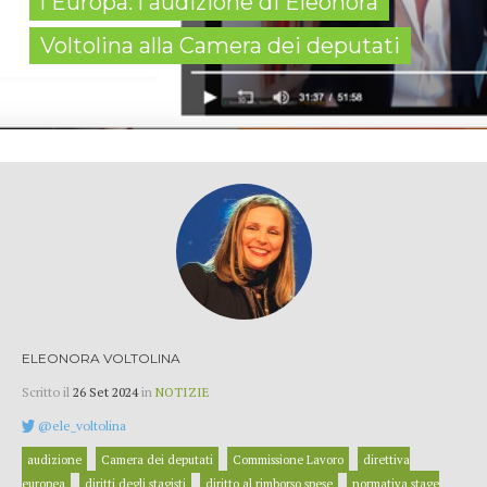
l'Europa: l'audizione di Eleonora
Voltolina alla Camera dei deputati
ELEONORA VOLTOLINA
Scritto il
26 Set 2024
in
NOTIZIE
@ele_voltolina
audizione
Camera dei deputati
Commissione Lavoro
direttiva
europea
diritti degli stagisti
diritto al rimborso spese
normativa stage