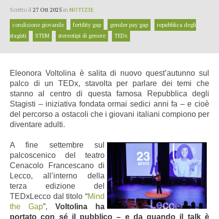
Scritto il
27 Ott 2025
in
NOTIZIE
condizione giovanile
fertility gap
gender pay gap
repubblica degli
stagisti
STEM
stereotipi di genere
TEDx
Eleonora Voltolina è salita di nuovo quest’autunno sul
palco di un TEDx, stavolta per parlare dei temi che
stanno al centro di questa famosa Repubblica degli
Stagisti – iniziativa fondata ormai sedici anni fa – e cioè
del percorso a ostacoli che i giovani italiani compiono per
diventare adulti.
A fine settembre sul
palcoscenico del teatro
Cenacolo Francescano di
Lecco, all’interno della
terza edizione del
TEDxLecco dal titolo “
Mind
the Gap
”,
Voltolina ha
portato con sé il pubblico – e da quando il talk è