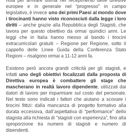
nota per arrivare ultima nel recepimento delle direttive
europee e in generale nel “progresso” in campo
legislativo, è invece
uno dei primi Paesi al mondo dove
i tirocinanti hanno visto riconosciuti dalla legge i loro
diritti
– anche grazie alla Repubblica degli Stagisti, che
lavora per questo obiettivo da ormai quindici anni. Le
leggi che in Italia hanno messo al bando i tirocini
extracurricolari gratuiti – Regione per Regione, sotto il
cappello delle Linee Guida della Conferenza Stato
Regioni – risalgono ormai a 11-12 anni fa.
Esistono però ancora grandi criticità per gli stagisti, e
infatti
uno degli obiettivi focalizzati dalla proposta di
Direttiva europea è combattere gli stage che
mascherano in realtà lavoro dipendente
, utilizzati dai
datori di lavoro per risparmiare sul costo del personale.
Nel testo sono indicati i fattori che aiutano a scovare i
tirocini fittizi: dalla mancanza di progetto formativo alla
durata eccessiva, dall’aspettativa di “performance” dello
stagista alla richiesta di “stagisti con esperienza”, fino alla
sproporzione tra numero di stagisti e numero di
dipendenti.