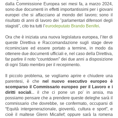
dalla Commissione Europea sei mesi fa, a marzo 2024,
sono due documenti in effetti importantissimi per i giovani
europei che si affacciano al mondo del lavoro; sono il
risultato di anni di lavoro dei "parlamentari difensori degli
stagisti", cito tra tutti l’
eurodeputato Brando Benifei
.
Ora che è iniziata una nuova legislatura europea, l’iter di
queste Direttiva e Raccomandazione sugli stage deve
ricominciare ed essere portato a termine, in modo da
ottenere due documenti ufficiali e, nel caso della Direttiva,
far partire il noto “countdown” dei due anni a disposizione
di ogni Stato membro per il recepimento.
Il piccolo problema, se vogliamo aprire e chiudere una
parentesi, è che
nel nuovo esecutivo europeo è
scomparso il Commissario europeo per il Lavoro e i
diritti sociali
... il che ci pone un po' in ansia, ma
possiamo pensare che a prendere queste deleghe sarà il
commissario che dovrebbe, se confermato, occuparsi di
“Equità intergenerazionale, gioventù, cultura e sport”, e
cioè il maltese Glenn Micallef; oppure sarà la romena