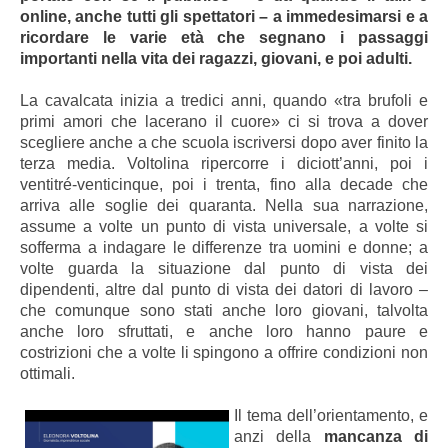
online, anche tutti gli spettatori – a immedesimarsi e a
ricordare le varie età che segnano i passaggi
importanti nella vita dei ragazzi, giovani, e poi adulti.
La cavalcata inizia a tredici anni, quando «tra brufoli e
primi amori che lacerano il cuore» ci si trova a dover
scegliere anche a che scuola iscriversi dopo aver finito la
terza media. Voltolina ripercorre i diciott’anni, poi i
ventitré-venticinque, poi i trenta, fino alla decade che
arriva alle soglie dei quaranta. Nella sua narrazione,
assume a volte un punto di vista universale, a volte si
sofferma a indagare le differenze tra uomini e donne; a
volte guarda la situazione dal punto di vista dei
dipendenti, altre dal punto di vista dei datori di lavoro –
che comunque sono stati anche loro giovani, talvolta
anche loro sfruttati, e anche loro hanno paure e
costrizioni che a volte li spingono a offrire condizioni non
ottimali.
Il tema dell’orientamento, e
anzi della
mancanza di