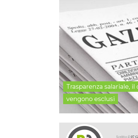
Trasparenza salariale, il
vengono esclusi
Scritto il
07 G