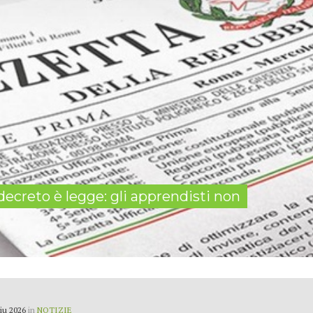
 decreto è legge: gli apprendisti non
iu 2026
in
NOTIZIE