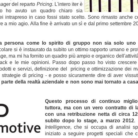
nager del reparto
Pricing
. L'intero iter è
izio ho avuto un quadro chiaro sia
rei intrapreso in caso fossi stato scelto. Sono rimasto anche co
re a mio agio. Alla fine è arrivato un sì e dal primo settembre 
a persona come lo spirito di gruppo non sia solo uno 
ticolare si è instaurato da subito un ottimo rapporto umano e pro
tage, ma mi ha fornito un quadro più ampio e organico dell'attiv
ack e le mie opinioni. Passo dopo passo ho visto crescere i
prodotti e servizi, definizione del pricing e ottimizzazione dei marg
 strategie di pricing - e posso sicuramente dire di aver viss
parte della realtà aziendale e non sono mai tornato a cas
Questo processo di continuo migli
tuttora, ma con un vero contratto di 
con una retribuzione netta di circa 1
subito dopo lo stage, a marzo 2012
.
Intelligence
, che si occupa di analisi spe
iniziato a seguire progetti speciali che 