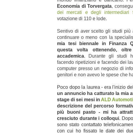
Economia di Torvergata
, consegu
dei mercati e degli intermediari f
votazione di 110 e lode.
Sentivo di aver scelto gli studi pi
continuare o meno con la specialis
mia tesi biennale in Finanza Q
questa volta ottenendo, oltr
accademica
. Durante gli studi 
facendo ripetizioni e facendo dei l
computer presso un negozio di infor
genitori e non avevo le spese che han
Poco dopo la laurea - era l'inizio de
un annuncio ha catturato la mia att
stage di sei mesi in
ALD Automoti
descrizione del percorso formati
più buoni pasto - mi ha attrat
cresciuto durante i colloqui
. Dopo 
sono stato contattato telefonicame
con cui ho fissato le date dei du