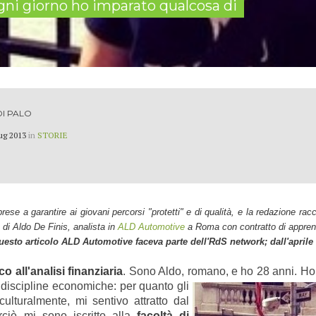
gni giorno ho imparato qualcosa di
DI PALO
ug 2013
in
STORIE
rese a garantire ai giovani percorsi "protetti" e di qualità
, e la redazione racc
 di Aldo De Finis, analista in
ALD Automotive
a Roma
con contratto di appre
sto articolo ALD Automotive faceva parte dell'RdS network; dall'aprile 
co all'analisi finanziaria
. Sono Aldo, romano, e ho 28 anni. Ho a
e discipline economiche:
per quanto gli
culturalmente, mi sentivo attratto dal
ciò mi sono iscritto alla
facoltà di