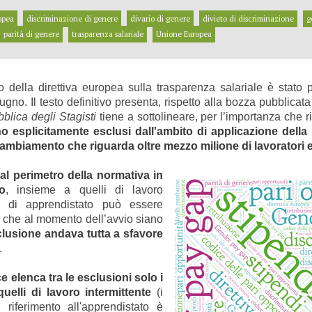
opea
discriminazione di genere
divario di genere
divieto di discriminazione
g
parità di genere
trasparenza salariale
Unione Europea
o della direttiva europea sulla trasparenza salariale è stato p
iugno. Il testo definitivo presenta, rispetto alla bozza pubblica
blica degli Stagisti
tiene a sottolineare, per l’importanza che ri
no esplicitamente esclusi dall'ambito di applicazione dell
cambiamento che riguarda oltre mezzo milione di lavoratori e 
al perimetro della normativa in
to
, insieme a quelli di lavoro
o di apprendistato può essere
 che al momento dell’avvio siano
lusione andava tutta a sfavore
.
ce elenca tra le esclusioni solo i
uelli di lavoro intermittente
(i
l riferimento all'apprendistato è