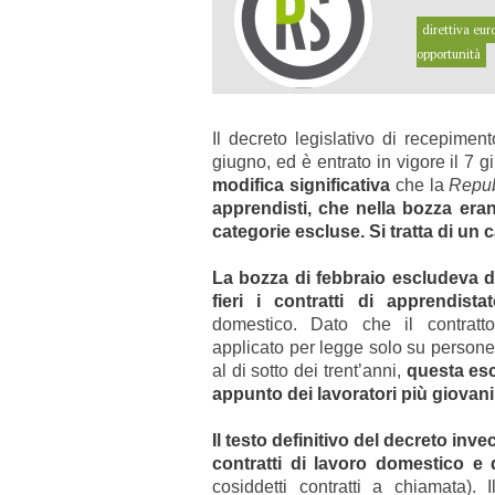
direttiva eur
opportunità
Il decreto legislativo di recepiment
giugno, ed è entrato in vigore il 7 g
modifica significativa
che la
Repub
apprendisti, che nella bozza era
categorie escluse. Si tratta di un 
La bozza di febbraio escludeva d
fieri i contratti di apprendista
domestico. Dato che il contratt
applicato per legge solo su persone
al di sotto dei trent’anni,
questa esc
appunto dei lavoratori più giovani
Il testo definitivo del decreto inve
contratti di lavoro domestico e q
cosiddetti contratti a chiamata). I