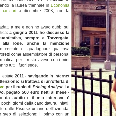
endo la laurea triennale in
Economia
inanziari
a dicembre 2008, con la
ù adatti a me e non ho avuto dubbi sul
tica:
a giugno 2011 ho discusso la
uantitativa, sempre a Torvergata,
e alla lode, anche la menzione
ho cercato di guadagnare qualcosa
avoretti come assemblatore di personal
matica; per il resto vivevo con i miei
no tutti i fuori sede.
ll'estate 2011 -
navigando in internet
enzione: si trattava di un'offerta di
ve
per il ruolo di
Pricing Analyst
. La
vo, pagato 500 euro netti al mese -
to da subito e il mio interesse è
pochi giorni dalla candidatura, infatti,
nte dalle Risorse umane dell'azienda,
e step di selezione: il primo con un