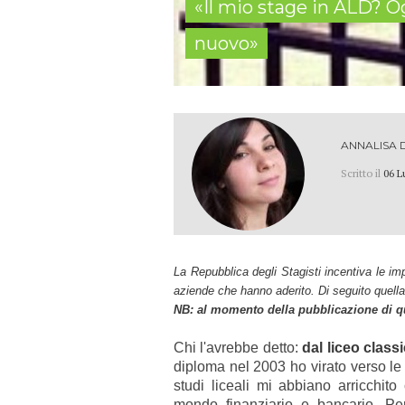
«Il mio stage in ALD? O
nuovo»
ANNALISA 
Scritto il
06 L
La
Repubblica degli Stagisti
incentiva le imp
aziende che hanno aderito.
Di seguito quella
NB: al momento della pubblicazione di que
Chi l'avrebbe detto:
dal liceo classi
diploma nel 2003 ho virato verso l
studi liceali mi abbiano arricchito 
mondo finanziario e bancario. Per