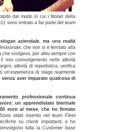
lpito dal modo in cui i titolari della
2011 sono entrato a far parte del team
slogan aziendale, ma una realtà
fessionale, che non si è fermato alla
ità che svolgevo, per altro sempre con
l mio coinvolgimento nelle attività
ini, attività di reportistica, verifica
uto un'esperienza di stage realmente
a senza aver imparato qualcosa di
oramento professionale
continua
lavoro: un apprendistato biennale
200 euro al mese, che ho firmato
 Sono stato inserito nel team
Fleet
cifiche su clienti importanti, e ho
coinvolgono tutta la
Customer base