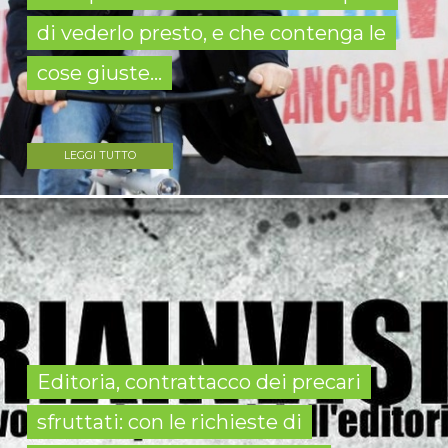
di vederlo presto, e che contenga le
cose giuste...
LEGGI TUTTO
Editoria, contrattacco dei precari
sfruttati: con le richieste di