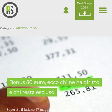
Best Stage
2024
Categoria:
ARTICOLO 36
Bonus 80 euro, ecco chi ne ha diritto
e chi resta escluso
Superato il fatidico 27 maggio, per la platea dei potenziali