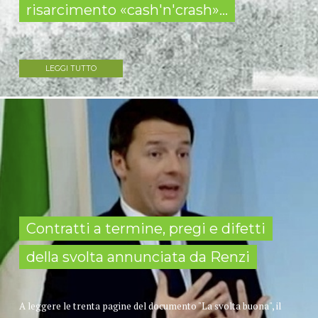
risarcimento «cash'n'crash»...
LEGGI TUTTO
Contratti a termine, pregi e difetti
della svolta annunciata da Renzi
A leggere le trenta pagine del documento "La svolta buona", il