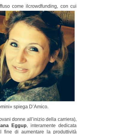
ffuso come il
crowdfunding, con cui
uomini» spiega D’Amico.
ovani donne all’inizio della carriera),
aliana Eggup
, interamente dedicata
, al fine di aumentare la
produttività