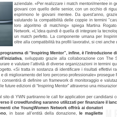
aziendale. «
Per realizzare i match mentori/mentee in 
giovani con quello delle senior, con un occhio di rigu
esprimono le giovani mentee. Da quest'anno, grazi
valutando
la compatibilità delle coppie in termini "caratt
loro algoritmo di matching» spiega Martina Roga
Network. «L'idea quindi è quella di integrare la tecnolo
un match perfetto. La componente umana per Inspirin
oltre alla compatibilità tra profili lavorativi, si crei anche
programma di “Inspiring Mentor”, infine, è l’introduzione
l’iniziativa
, sviluppato grazie alla collaborazione con The 
rare e valutare l’attività di diverse organizzazioni in termini qua
rogetto.
«Si tratta in sostanza di identificare i risultati effettivi
ti e di miglioramento del loro percorso professionale» prosegue
 ci consentirà di definire un framework di monitoraggio e valuta
e future edizioni di “Inspiring Mentor” attraverso una misurazio
l sito di YWN partiranno le call for application per candidarsi
averso il crowdfunding saranno utilizzati per finanziare il l
cimenti che Young
Women Network offrirà ai donatori
ono
, in base all’entità della donazione,
le magliette