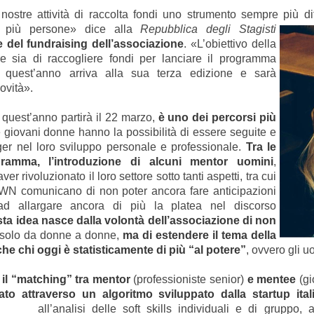
nostre attività di raccolta fondi uno strumento sempre più di
e più persone» dice alla
Repubblica degli Stagisti
del fundraising dell’associazione
. «L’obiettivo della
 sia di raccogliere fondi per lanciare il programma
e quest’anno arriva alla sua terza edizione e sarà
ovità».
e quest’anno partirà il 22 marzo,
è uno dei percorsi più
le giovani donne hanno la possibilità di essere seguite e
er nel loro sviluppo personale e professionale.
Tra le
ramma, l’introduzione di alcuni mentor uomini
,
er rivoluzionato il loro settore sotto tanti aspetti, tra cui
YWN comunicano di non poter ancora fare anticipazioni
 ad allargare ancora di più la platea nel discorso
ta idea nasce dalla volontà dell’associazione di non
 solo da donne a donne,
ma di estendere il tema della
e chi oggi è statisticamente di più “al potere”
, ovvero gli 
il “matching” tra mentor
(professioniste senior)
e mentee
(gi
ato attraverso un algoritmo sviluppato dalla startup it
all’analisi delle soft skills individuali e di gruppo