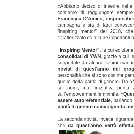
«Abbiamo deciso di inserire nelle 
contiamo di raggiungere sempr
Francesca D’Amico, responsabile 
campagna è sia di farci conoscere
”Inspiring mentor” del 2018, ch
caratterizzato da alcune importanti n
“Inspiring Mentor”
, la cui edizion
consolidati di YWN
, grazie a cui 
supportate da alcune senior manag
novità di quest’anno del prog
personalità che si sono distinte per av
quello della parità di genere. Da 
sui nomi, ma l’iniziativa punta
sull’empowerment femminile. «
Ques
essere autoreferenziale
, parlando
parità di genere coinvolgendo anch
La seconda novità, invece, riguarda
che
da quest’anno verrà effettu