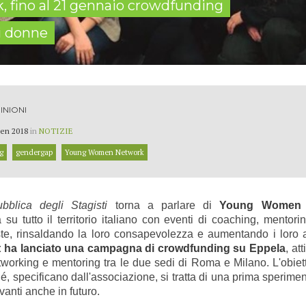
fino al 21 gennaio crowdfunding
i donne
INIONI
en 2018
in
NOTIZIE
g
gendergap
Young Women Network
bblica degli Stagisti
torna a parlare di
Young Women 
su tutto il territorio italiano con eventi di coaching, mentori
ste, rinsaldando la loro consapevolezza e aumentando i loro a
it ha lanciato una campagna di crowdfunding su Eppela
, at
networking e mentoring tra le due sedi di Roma e Milano. L'obie
hé, specificano dall'associazione, si tratta di una prima sperime
vanti anche in futuro.