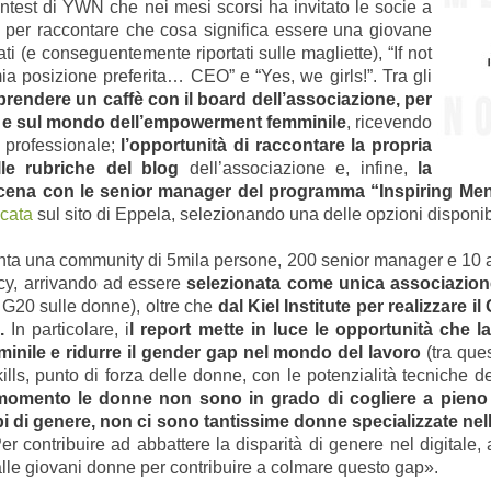
ntest di YWN che nei mesi scorsi ha invitato le socie a
 per raccontare che cosa significa essere una giovane
i (e conseguentemente riportati sulle magliette), “If not
a posizione preferita… CEO” e “Yes, we girls!”. Tra gli
i prendere un caffè con il board dell’associazione, per
WN e sul mondo dell’empowerment femminile
, ricevendo
o professionale;
l’opportunità di raccontare la propria
le rubriche del blog
dell’associazione e, infine,
la
a cena con le senior manager del programma “Inspiring Men
icata
sul sito di Eppela, selezionando una delle opzioni disponib
 una community di 5mila persone, 200 senior manager e 10 az
cy, arrivando ad essere
selezionata come unica associazione
 G20 sulle donne),
oltre che
dal Kiel Institute per realizzare il 
.
In particolare, i
l report mette in luce le opportunità che l
minile e ridurre il gender gap nel mondo del lavoro
(tra ques
kills, punto di forza delle donne, con le potenzialità tecniche de
momento le donne non sono in grado di cogliere a pieno le
ipi di genere, non ci sono tantissime donne specializzate ne
er contribuire ad abbattere la disparità di genere nel digita
ti alle giovani donne per contribuire a colmare questo gap».