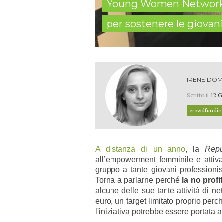
Young Women Network, 
per sostenere le giovan
IRENE DOM
Scritto il
12 G
crowdfundin
A distanza di un anno
, la
Repu
all’empowerment femminile e attiva 
gruppo a tante giovani professioni
Torna a parlarne perché
la no prof
alcune delle sue tante attività di 
euro, un target limitato proprio perc
l'iniziativa potrebbe essere portata a