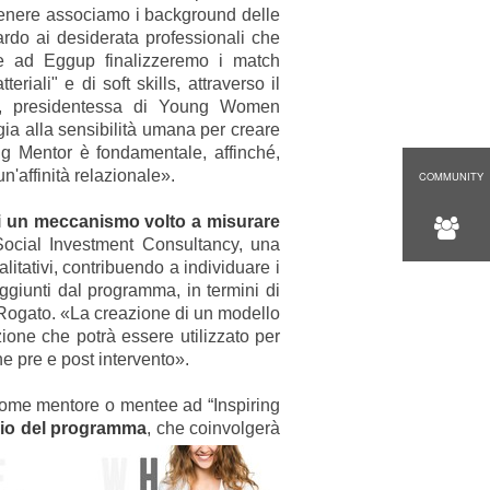
genere associamo i background delle
ardo ai desiderata professionali che
e ad Eggup finalizzeremo i match
eriali" e di soft skills, attraverso il
to, presidentessa di Young Women
gia alla sensibilità umana per creare
g Mentor è fondamentale, affinché,
 un'affinità relazionale».
COMMUNITY
 di un meccanismo volto a misurare
Social Investment Consultancy, una
litativi, contribuendo a individuare i
 raggiunti dal programma, in termini di
 Rogato. «La creazione di un modello
zione che potrà essere utilizzato per
ne pre e post intervento».
 come mentore o mentee ad “Inspiring
ancio del programma
, che coinvolgerà