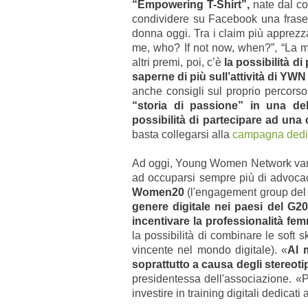
“Empowering T-Shirt”,
nate dal co
condividere su Facebook una frase
donna oggi. Tra i claim più apprezzat
me, who? If not now, when?”, “La mi
altri premi, poi, c’è
la possibilità d
saperne di più sull’attività di Y
anche consigli sul proprio percors
“storia di passione” in una del
possibilità di partecipare ad un
basta collegarsi alla
campagna ded
Ad oggi, Young Women Network vanta
ad occuparsi sempre più di advoca
Women20
(l'engagement group del
genere digitale nei paesi del G20
incentivare la professionalità fem
la possibilità di combinare le soft s
vincente nel mondo digitale).
«
Al 
soprattutto a causa degli stereot
presidentessa dell'associazione. «P
investire in training digitali dedica